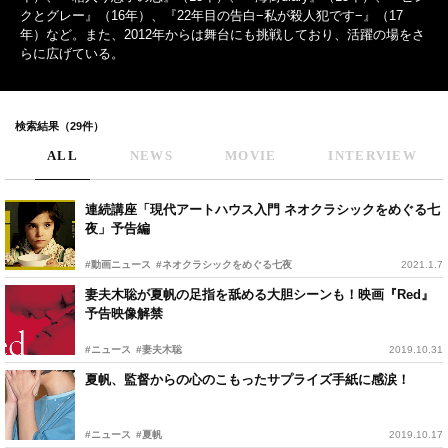
クとグレー』（16年）、『22年目の告白−私が殺人犯です−』（17
年）など。また、2012年からは舞台にも挑戦しており、活躍の場をさ
らに広げている。
検索結果（29件）
ALL
NEWS
MOVIE
INTERVIEW
連続講座「現代アートハウス入門 ネオクラシックをめぐる七
夜」予告編
#動画ニュース
#ネオクラシックをめぐる七夜
2021.1.7
妻夫木聡が夏帆の足指を舐める大胆シーンも！映画『Red』
予告映像解禁
#ニュース
#妻夫木聡
2019.10.31
夏帆、監督からの心のこもったサプライズ手紙に感涙！
#ニュース
#夏帆
2019.10.17