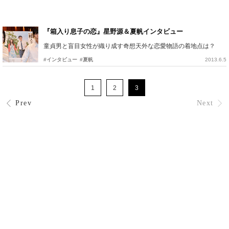
『箱入り息子の恋』星野源＆夏帆インタビュー
童貞男と盲目女性が織り成す奇想天外な恋愛物語の着地点は？
#インタビュー
#夏帆
2013.6.5
1
2
3
Prev
Next