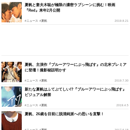
夏帆と妻夫木聡が極限の濃密ラブシーンに挑む！映画
『Red』来年2月公開
#ニュース
#夏帆
2019.8.21
夏帆、主演作『ブルーアワーにぶっ飛ばす』の北米プレミア
に登壇！撮影秘話明かす
#ニュース
#夏帆
2019.7.30
新たな夏帆はふてぶてしい!?『ブルーアワーにぶっ飛ばす』
ビジュアル解禁
#ニュース
#夏帆
2019.4.5
夏帆、26歳を目前に脱清純派への思いを直撃！
#ニュース
#夏帆
2017.6.18