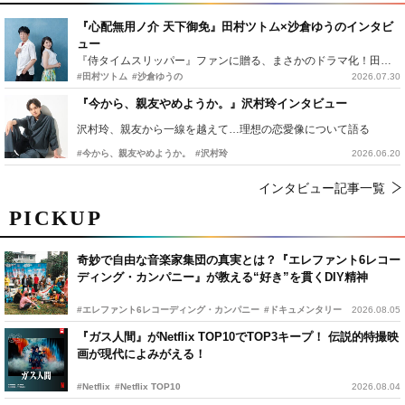
『心配無用ノ介 天下御免』田村ツトム×沙倉ゆうのインタビ
ュー
『侍タイムスリッパー』ファンに贈る、まさかのドラマ化！田村ツトム×沙倉ゆうのが語る『心配無用ノ介』撮影秘話
#田村ツトム
#沙倉ゆうの
2026.07.30
『今から、親友やめようか。』沢村玲インタビュー
沢村玲、親友から一線を越えて…理想の恋愛像について語る
#今から、親友やめようか。
#沢村玲
2026.06.20
インタビュー記事一覧
PICKUP
奇妙で自由な音楽家集団の真実とは？『エレファント6レコー
ディング・カンパニー』が教える“好き”を貫くDIY精神
#エレファント6レコーディング・カンパニー
#ドキュメンタリー
2026.08.05
『ガス人間』がNetflix TOP10でTOP3キープ！ 伝説的特撮映
画が現代によみがえる！
#Netflix
#Netflix TOP10
2026.08.04