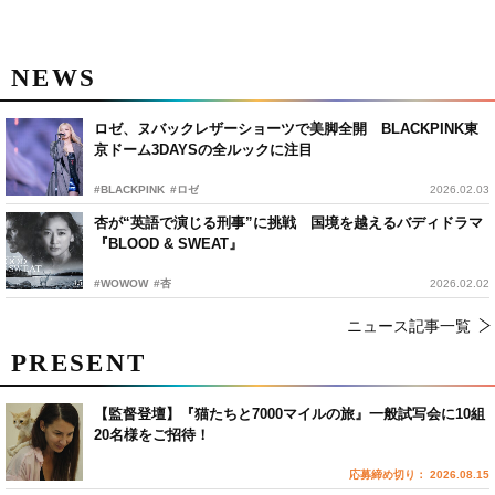
NEWS
ロゼ、ヌバックレザーショーツで美脚全開 BLACKPINK東
京ドーム3DAYSの全ルックに注目
#BLACKPINK
#ロゼ
2026.02.03
杏が“英語で演じる刑事”に挑戦 国境を越えるバディドラマ
『BLOOD & SWEAT』
#WOWOW
#杏
2026.02.02
ニュース記事一覧
PRESENT
【監督登壇】『猫たちと7000マイルの旅』一般試写会に10組
20名様をご招待！
応募締め切り： 2026.08.15