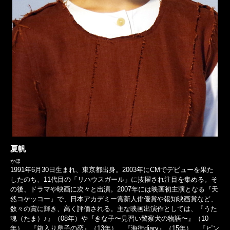
夏帆
かほ
1991年6月30日生まれ、東京都出身。2003年にCMでデビューを果た
したのち、11代目の「リハウスガール」に抜擢され注目を集める。そ
の後、ドラマや映画に次々と出演。2007年には映画初主演となる『天
然コケッコー』で、日本アカデミー賞新人俳優賞や報知映画賞など、
数々の賞に輝き、高く評価される。主な映画出演作としては、『うた
魂（たま）♪』（08年）や『きな子〜見習い警察犬の物語〜』（10
年）、『箱入り息子の恋』（13年）、『海街diary』（15年）、『ピン