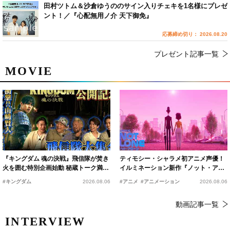
田村ツトム＆沙倉ゆうののサイン入りチェキを1名様にプレゼ
ント！／『心配無用ノ介 天下御免』
応募締め切り： 2026.08.20
プレゼント記事一覧
MOVIE
『キングダム 魂の決戦』飛信隊が焚き
ティモシー・シャラメ初アニメ声優！
火を囲む特別企画始動 秘蔵トーク満載
イルミネーション新作『ノット・アロ
の“キングダムキャンプ”開催
ーン』2027年公開決定
#キングダム
2026.08.06
#アニメ
#アニメーション
2026.08.06
動画記事一覧
INTERVIEW