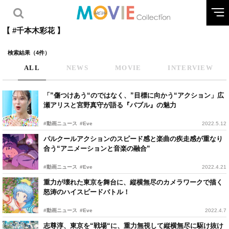
【 #千本木彩花 】
検索結果（4件）
ALL
NEWS
MOVIE
INTERVIEW
「”傷つけあう“のではなく、”目標に向かう“アクション」広
瀬アリスと宮野真守が語る『バブル』の魅力
#動画ニュース
#Eve
2022.5.12
パルクールアクションのスピード感と楽曲の疾走感が重なり
合う“アニメーションと音楽の融合”
#動画ニュース
#Eve
2022.4.21
重力が壊れた東京を舞台に、縦横無尽のカメラワークで描く
怒涛のハイスピードバトル！
#動画ニュース
#Eve
2022.4.7
志尊淳、東京を“戦場“に、重力無視して縦横無尽に駆け抜け