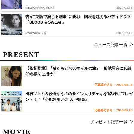
#BLACKPINK
#ロゼ
2026.02.03
杏が“英語で演じる刑事”に挑戦 国境を越えるバディドラマ
『BLOOD & SWEAT』
#WOWOW
#杏
2026.02.02
ニュース記事一覧
PRESENT
【監督登壇】『猫たちと7000マイルの旅』一般試写会に10組
20名様をご招待！
応募締め切り： 2026.08.15
田村ツトム＆沙倉ゆうののサイン入りチェキを1名様にプレゼ
ント！／『心配無用ノ介 天下御免』
応募締め切り： 2026.08.20
プレゼント記事一覧
MOVIE