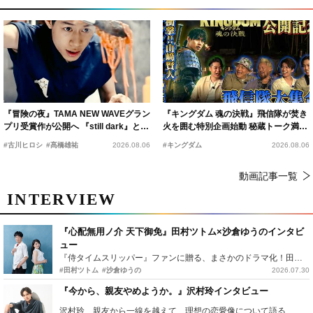
『冒険の夜』TAMA NEW WAVEグラン
『キングダム 魂の決戦』飛信隊が焚き
プリ受賞作が公開へ 『still dark』と同
火を囲む特別企画始動 秘蔵トーク満載
時上映決定
の“キングダムキャンプ”開催
#古川ヒロシ
#髙橋雄祐
2026.08.06
#キングダム
2026.08.06
動画記事一覧
INTERVIEW
『心配無用ノ介 天下御免』田村ツトム×沙倉ゆうのインタビ
ュー
『侍タイムスリッパー』ファンに贈る、まさかのドラマ化！田村ツトム×沙倉ゆうのが語る『心配無用ノ介』撮影秘話
#田村ツトム
#沙倉ゆうの
2026.07.30
『今から、親友やめようか。』沢村玲インタビュー
沢村玲、親友から一線を越えて…理想の恋愛像について語る