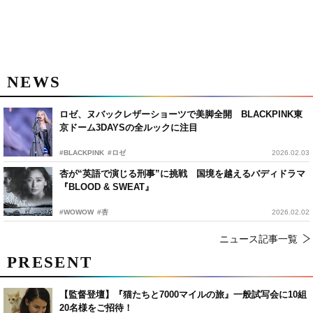
NEWS
ロゼ、ヌバックレザーショーツで美脚全開 BLACKPINK東
京ドーム3DAYSの全ルックに注目
#BLACKPINK
#ロゼ
2026.02.03
杏が“英語で演じる刑事”に挑戦 国境を越えるバディドラマ
『BLOOD & SWEAT』
#WOWOW
#杏
2026.02.02
ニュース記事一覧
PRESENT
【監督登壇】『猫たちと7000マイルの旅』一般試写会に10組
20名様をご招待！