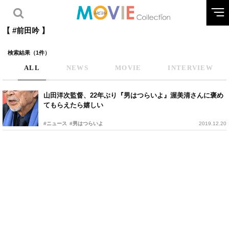
【 #前田吟 】
検索結果（1件）
ALL
NEWS
MOVIE
INTERVIEW
山田洋次監督、22年ぶり『男はつらいよ』渥美清さんに褒め
てもらえたら嬉しい
#ニュース
#男はつらいよ
2019.12.20