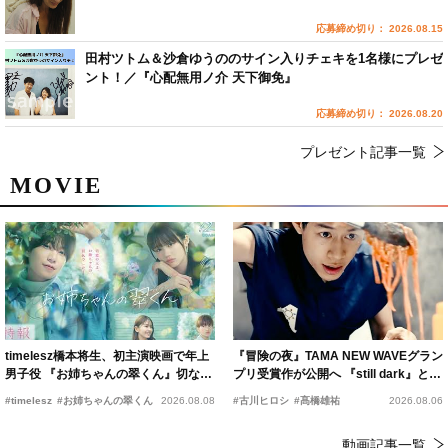
応募締め切り： 2026.08.15
田村ツトム＆沙倉ゆうののサイン入りチェキを1名様にプレゼ
ント！／『心配無用ノ介 天下御免』
応募締め切り： 2026.08.20
プレゼント記事一覧
MOVIE
timelesz橋本将生、初主演映画で年上
『冒険の夜』TAMA NEW WAVEグラン
男子役 『お姉ちゃんの翠くん』切ない
プリ受賞作が公開へ 『still dark』と同
恋の幕開けを予感
時上映決定
#timelesz
#お姉ちゃんの翠くん
2026.08.08
#古川ヒロシ
#髙橋雄祐
2026.08.06
動画記事一覧