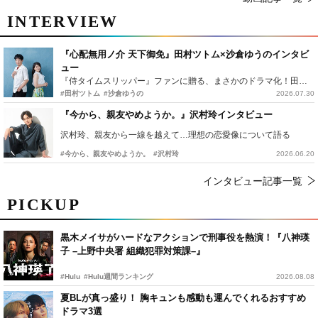
INTERVIEW
『心配無用ノ介 天下御免』田村ツトム×沙倉ゆうのインタビ
ュー
『侍タイムスリッパー』ファンに贈る、まさかのドラマ化！田村ツトム×沙倉ゆうのが語る『心配無用ノ介』撮影秘話
#田村ツトム
#沙倉ゆうの
2026.07.30
『今から、親友やめようか。』沢村玲インタビュー
沢村玲、親友から一線を越えて…理想の恋愛像について語る
#今から、親友やめようか。
#沢村玲
2026.06.20
インタビュー記事一覧
PICKUP
黒木メイサがハードなアクションで刑事役を熱演！『八神瑛
子 –上野中央署 組織犯罪対策課–』
#Hulu
#Hulu週間ランキング
2026.08.08
夏BLが真っ盛り！ 胸キュンも感動も運んでくれるおすすめ
ドラマ3選