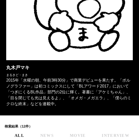
丸木戸マキ
まるきど・まき
2015年「水曜の朝、午前3時30分」で商業デビューを果たす。「ポル
ノグラファー」は初コミックスにして「BLアワード2017」において
「つぎにくるBL作品」部門の2位に輝く。著書に「アケミちゃん」、
「目を閉じても光は見えるよ」、「オメガ・メガエラ」、「僕らのミ
クロな終末」などを連載中。
検索結果（12件）
ALL
NEWS
MOVIE
INTERVIEW