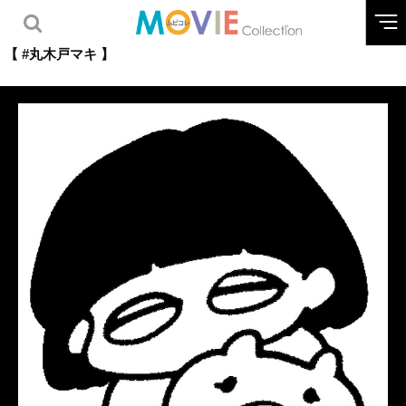
【 #丸木戸マキ 】