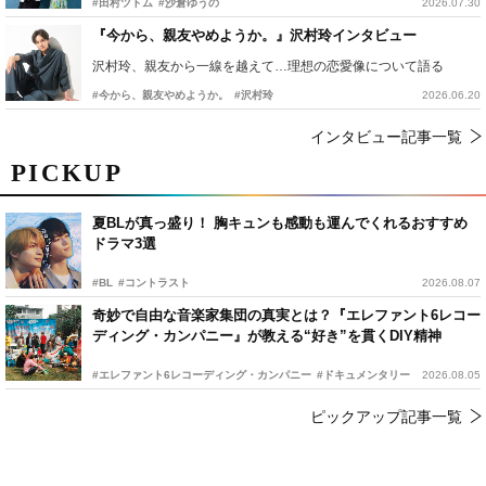
#田村ツトム
#沙倉ゆうの
2026.07.30
『今から、親友やめようか。』沢村玲インタビュー
沢村玲、親友から一線を越えて…理想の恋愛像について語る
#今から、親友やめようか。
#沢村玲
2026.06.20
インタビュー記事一覧
PICKUP
夏BLが真っ盛り！ 胸キュンも感動も運んでくれるおすすめ
ドラマ3選
#BL
#コントラスト
2026.08.07
奇妙で自由な音楽家集団の真実とは？『エレファント6レコー
ディング・カンパニー』が教える“好き”を貫くDIY精神
#エレファント6レコーディング・カンパニー
#ドキュメンタリー
2026.08.05
ピックアップ記事一覧