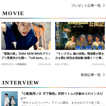
プレゼント記事一覧
MOVIE
『冒険の夜』TAMA NEW WAVEグラン
『キングダム 魂の決戦』飛信隊が焚き
プリ受賞作が公開へ 『still dark』と同
火を囲む特別企画始動 秘蔵トーク満載
時上映決定
の“キングダムキャンプ”開催
#古川ヒロシ
#髙橋雄祐
2026.08.06
#キングダム
2026.08.06
動画記事一覧
INTERVIEW
『心配無用ノ介 天下御免』田村ツトム×沙倉ゆうのインタビ
ュー
『侍タイムスリッパー』ファンに贈る、まさかのドラマ化！田村ツトム×沙倉ゆうのが語る『心配無用ノ介』撮影秘話