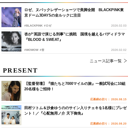
ロゼ、ヌバックレザーショーツで美脚全開 BLACKPINK東
京ドーム3DAYSの全ルックに注目
#BLACKPINK
#ロゼ
2026.02.03
杏が“英語で演じる刑事”に挑戦 国境を越えるバディドラマ
『BLOOD & SWEAT』
#WOWOW
#杏
2026.02.02
ニュース記事一覧
PRESENT
【監督登壇】『猫たちと7000マイルの旅』一般試写会に10組
20名様をご招待！
応募締め切り： 2026.08.15
田村ツトム＆沙倉ゆうののサイン入りチェキを1名様にプレゼ
ント！／『心配無用ノ介 天下御免』
応募締め切り： 2026.08.20