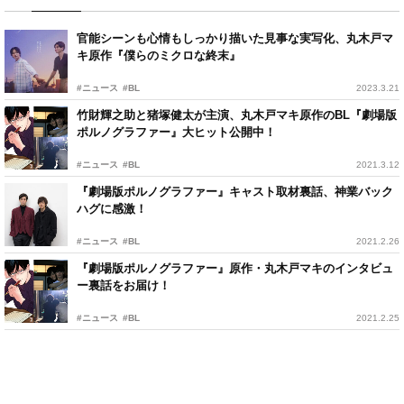
官能シーンも心情もしっかり描いた見事な実写化、丸木戸マ
キ原作『僕らのミクロな終末』
#ニュース
#BL
2023.3.21
竹財輝之助と猪塚健太が主演、丸木戸マキ原作のBL『劇場版
ポルノグラファー』大ヒット公開中！
#ニュース
#BL
2021.3.12
『劇場版ポルノグラファー』キャスト取材裏話、神業バック
ハグに感激！
#ニュース
#BL
2021.2.26
『劇場版ポルノグラファー』原作・丸木戸マキのインタビュ
ー裏話をお届け！
#ニュース
#BL
2021.2.25