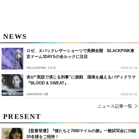
NEWS
ロゼ、ヌバックレザーショーツで美脚全開 BLACKPINK東
京ドーム3DAYSの全ルックに注目
#BLACKPINK
#ロゼ
2026.02.03
杏が“英語で演じる刑事”に挑戦 国境を越えるバディドラマ
『BLOOD & SWEAT』
#WOWOW
#杏
2026.02.02
ニュース記事一覧
PRESENT
【監督登壇】『猫たちと7000マイルの旅』一般試写会に10組
20名様をご招待！