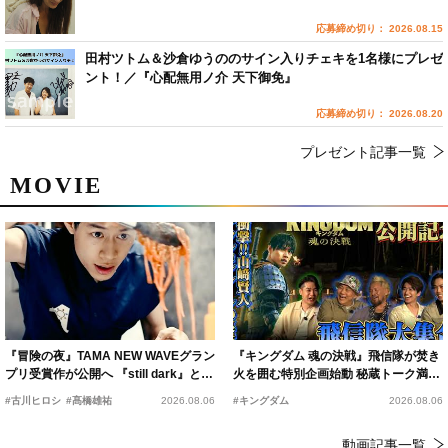
応募締め切り： 2026.08.15
田村ツトム＆沙倉ゆうののサイン入りチェキを1名様にプレゼ
ント！／『心配無用ノ介 天下御免』
応募締め切り： 2026.08.20
プレゼント記事一覧
MOVIE
『冒険の夜』TAMA NEW WAVEグラン
『キングダム 魂の決戦』飛信隊が焚き
プリ受賞作が公開へ 『still dark』と同
火を囲む特別企画始動 秘蔵トーク満載
時上映決定
の“キングダムキャンプ”開催
#古川ヒロシ
#髙橋雄祐
2026.08.06
#キングダム
2026.08.06
動画記事一覧