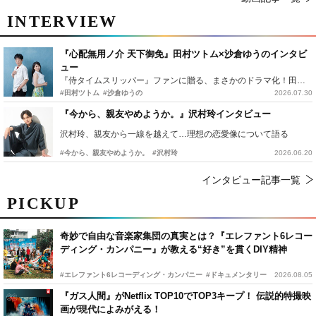
INTERVIEW
『心配無用ノ介 天下御免』田村ツトム×沙倉ゆうのインタビ
ュー
『侍タイムスリッパー』ファンに贈る、まさかのドラマ化！田村ツトム×沙倉ゆうのが語る『心配無用ノ介』撮影秘話
#田村ツトム
#沙倉ゆうの
2026.07.30
『今から、親友やめようか。』沢村玲インタビュー
沢村玲、親友から一線を越えて…理想の恋愛像について語る
#今から、親友やめようか。
#沢村玲
2026.06.20
インタビュー記事一覧
PICKUP
奇妙で自由な音楽家集団の真実とは？『エレファント6レコー
ディング・カンパニー』が教える“好き”を貫くDIY精神
#エレファント6レコーディング・カンパニー
#ドキュメンタリー
2026.08.05
『ガス人間』がNetflix TOP10でTOP3キープ！ 伝説的特撮映
画が現代によみがえる！