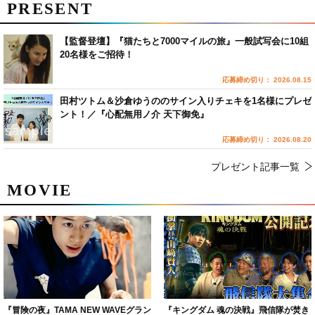
PRESENT
【監督登壇】『猫たちと7000マイルの旅』一般試写会に10組
20名様をご招待！
応募締め切り： 2026.08.15
田村ツトム＆沙倉ゆうののサイン入りチェキを1名様にプレゼ
ント！／『心配無用ノ介 天下御免』
応募締め切り： 2026.08.20
プレゼント記事一覧
MOVIE
『冒険の夜』TAMA NEW WAVEグラン
『キングダム 魂の決戦』飛信隊が焚き