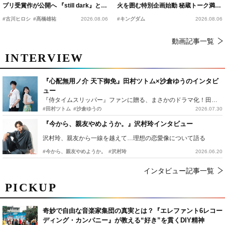
プリ受賞作が公開へ 『still dark』と同
火を囲む特別企画始動 秘蔵トーク満載
時上映決定
の“キングダムキャンプ”開催
#古川ヒロシ
#髙橋雄祐
2026.08.06
#キングダム
2026.08.06
動画記事一覧
INTERVIEW
『心配無用ノ介 天下御免』田村ツトム×沙倉ゆうのインタビ
ュー
『侍タイムスリッパー』ファンに贈る、まさかのドラマ化！田村ツトム×沙倉ゆうのが語る『心配無用ノ介』撮影秘話
#田村ツトム
#沙倉ゆうの
2026.07.30
『今から、親友やめようか。』沢村玲インタビュー
沢村玲、親友から一線を越えて…理想の恋愛像について語る
#今から、親友やめようか。
#沢村玲
2026.06.20
インタビュー記事一覧
PICKUP
奇妙で自由な音楽家集団の真実とは？『エレファント6レコー
ディング・カンパニー』が教える“好き”を貫くDIY精神