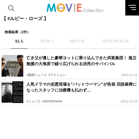
【 #ルビー・ローズ 】
検索結果（2件）
ALL
NEWS
MOVIE
INTERVIEW
亡き父が遺した豪華ヨットに乗り込んできた武装集団！ 孤立
無援の大海原で繰り広げられる決死のサバイバル
#動画ニュース
#アクション
2022.11.11
人気ドラマの劣悪現場を“バットウーマン”が告発 四肢麻痺に
なったスタッフに治療費も払わず…
#ニュース
#BATWOMAN
2021.10.23