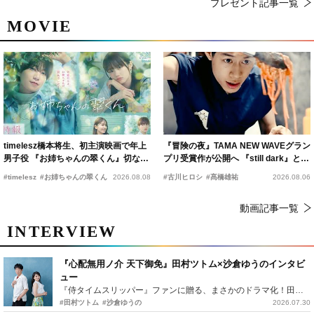
プレゼント記事一覧
MOVIE
timelesz橋本将生、初主演映画で年上
『冒険の夜』TAMA NEW WAVEグラン
男子役 『お姉ちゃんの翠くん』切ない
プリ受賞作が公開へ 『still dark』と同
恋の幕開けを予感
時上映決定
#timelesz
#お姉ちゃんの翠くん
2026.08.08
#古川ヒロシ
#髙橋雄祐
2026.08.06
動画記事一覧
INTERVIEW
『心配無用ノ介 天下御免』田村ツトム×沙倉ゆうのインタビ
ュー
『侍タイムスリッパー』ファンに贈る、まさかのドラマ化！田村ツトム×沙倉ゆうのが語る『心配無用ノ介』撮影秘話
#田村ツトム
#沙倉ゆうの
2026.07.30