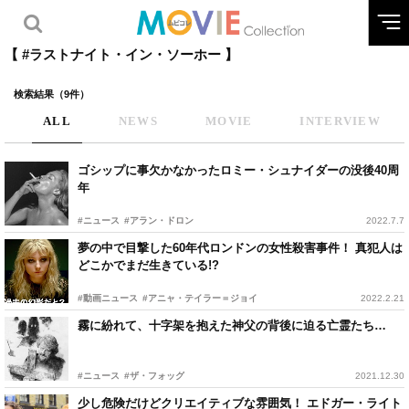
【 #ラストナイト・イン・ソーホー 】
検索結果（9件）
ALL
NEWS
MOVIE
INTERVIEW
ゴシップに事欠かなかったロミー・シュナイダーの没後40周
年
#ニュース
#アラン・ドロン
2022.7.7
夢の中で目撃した60年代ロンドンの女性殺害事件！ 真犯人は
どこかでまだ生きている!?
#動画ニュース
#アニャ・テイラー＝ジョイ
2022.2.21
霧に紛れて、十字架を抱えた神父の背後に迫る亡霊たち…
#ニュース
#ザ・フォッグ
2021.12.30
少し危険だけどクリエイティブな雰囲気！ エドガー・ライト