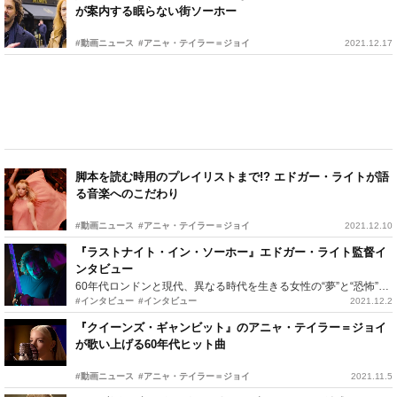
が案内する眠らない街ソーホー
#動画ニュース
#アニャ・テイラー＝ジョイ
2021.12.17
脚本を読む時用のプレイリストまで!? エドガー・ライトが語
る音楽へのこだわり
#動画ニュース
#アニャ・テイラー＝ジョイ
2021.12.10
『ラストナイト・イン・ソーホー』エドガー・ライト監督イ
ンタビュー
60年代ロンドンと現代、異なる時代を生きる女性の“夢”と“恐怖”がシンクロ
#インタビュー
#インタビュー
2021.12.2
『クイーンズ・ギャンビット』のアニャ・テイラー＝ジョイ
が歌い上げる60年代ヒット曲
#動画ニュース
#アニャ・テイラー＝ジョイ
2021.11.5