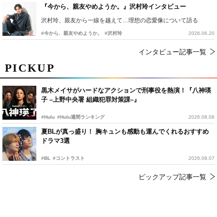
『今から、親友やめようか。』沢村玲インタビュー
沢村玲、親友から一線を越えて…理想の恋愛像について語る
#今から、親友やめようか。
#沢村玲
2026.06.20
インタビュー記事一覧
PICKUP
黒木メイサがハードなアクションで刑事役を熱演！『八神瑛
子 –上野中央署 組織犯罪対策課–』
#Hulu
#Hulu週間ランキング
2026.08.08
夏BLが真っ盛り！ 胸キュンも感動も運んでくれるおすすめ
ドラマ3選
#BL
#コントラスト
2026.08.07
ピックアップ記事一覧