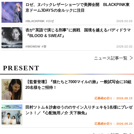
ロゼ、ヌバックレザーショーツで美脚全開 BLACKPINK東
京ドーム3DAYSの全ルックに注目
#BLACKPINK
#ロゼ
2026.02.03
杏が“英語で演じる刑事”に挑戦 国境を越えるバディドラマ
『BLOOD & SWEAT』
#WOWOW
#杏
2026.02.02
ニュース記事一覧
PRESENT
【監督登壇】『猫たちと7000マイルの旅』一般試写会に10組
20名様をご招待！
応募締め切り： 2026.08.15
田村ツトム＆沙倉ゆうののサイン入りチェキを1名様にプレゼ
ント！／『心配無用ノ介 天下御免』
応募締め切り： 2026.08.20