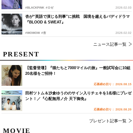
#BLACKPINK
#ロゼ
2026.02.03
杏が“英語で演じる刑事”に挑戦 国境を越えるバディドラマ
『BLOOD & SWEAT』
#WOWOW
#杏
2026.02.02
ニュース記事一覧
PRESENT
【監督登壇】『猫たちと7000マイルの旅』一般試写会に10組
20名様をご招待！
応募締め切り： 2026.08.15
田村ツトム＆沙倉ゆうののサイン入りチェキを1名様にプレゼ
ント！／『心配無用ノ介 天下御免』
応募締め切り： 2026.08.20
プレゼント記事一覧
MOVIE