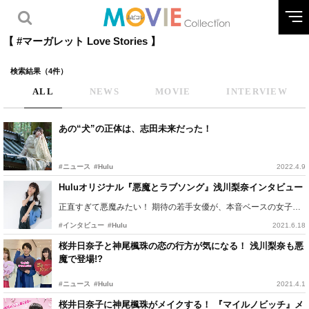
【 #マーガレット Love Stories 】
検索結果（4件）
ALL
NEWS
MOVIE
INTERVIEW
あの“犬”の正体は、志田未来だった！
#ニュース
#Hulu
2022.4.9
Huluオリジナル『悪魔とラブソング』浅川梨奈インタビュー
正直すぎて悪魔みたい！ 期待の若手女優が、本音ベースの女子高生に共感
#インタビュー
#Hulu
2021.6.18
桜井日奈子と神尾楓珠の恋の行方が気になる！ 浅川梨奈も悪
魔で登場!?
#ニュース
#Hulu
2021.4.1
桜井日奈子に神尾楓珠がメイクする！ 『マイルノビッチ』メ