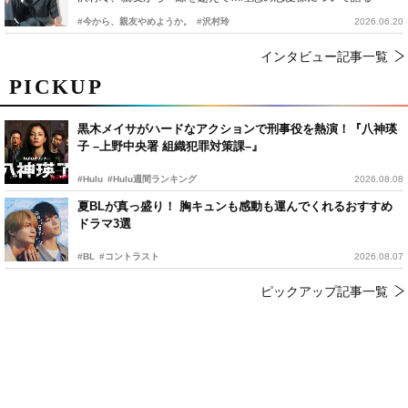
#今から、親友やめようか。
#沢村玲
2026.06.20
インタビュー記事一覧
PICKUP
黒木メイサがハードなアクションで刑事役を熱演！『八神瑛
子 –上野中央署 組織犯罪対策課–』
#Hulu
#Hulu週間ランキング
2026.08.08
夏BLが真っ盛り！ 胸キュンも感動も運んでくれるおすすめ
ドラマ3選
#BL
#コントラスト
2026.08.07
ピックアップ記事一覧