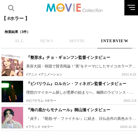
【 #ホラー 】
検索結果（3件）
ALL
NEWS
MOVIE
INTERVIEW
『整形水』チョ・ギョンフン監督インタビュー
美容大国・韓国で賛否両論！“美”をテーマにしたサイコホラーアニメ
#アニメ
#アニメーション
2021.9.22
『ビバリウム』ロルカン・フィネガン監督インタビュー
理想のマイホーム探しが悪夢の始まりへ、極限のラビリンス・スリラー
#ビバリウム
#ホラー
2021.3.6
『海の底からモナムール』桐山漣インタビュー
『貞子』『呪怨-ザ・ファイナル-』に続き、日仏合作の異色ホラー主演！
#フランス
#ホラー
2020.11.30