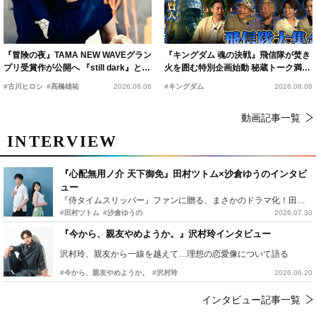
『冒険の夜』TAMA NEW WAVEグラン
『キングダム 魂の決戦』飛信隊が焚き
プリ受賞作が公開へ 『still dark』と同
火を囲む特別企画始動 秘蔵トーク満載
時上映決定
の“キングダムキャンプ”開催
#古川ヒロシ
#髙橋雄祐
2026.08.06
#キングダム
2026.08.06
動画記事一覧
INTERVIEW
『心配無用ノ介 天下御免』田村ツトム×沙倉ゆうのインタビ
ュー
『侍タイムスリッパー』ファンに贈る、まさかのドラマ化！田村ツトム×沙倉ゆうのが語る『心配無用ノ介』撮影秘話
#田村ツトム
#沙倉ゆうの
2026.07.30
『今から、親友やめようか。』沢村玲インタビュー
沢村玲、親友から一線を越えて…理想の恋愛像について語る
#今から、親友やめようか。
#沢村玲
2026.06.20
インタビュー記事一覧