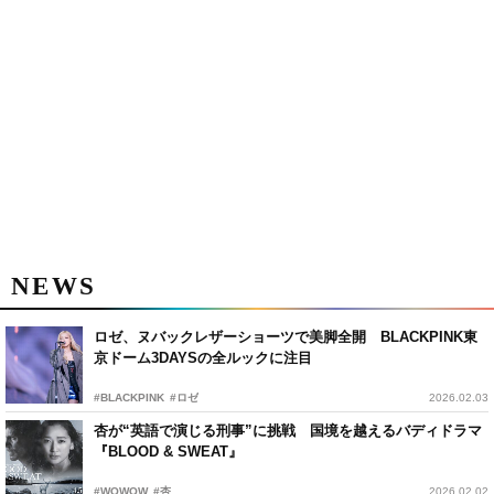
NEWS
ロゼ、ヌバックレザーショーツで美脚全開 BLACKPINK東
京ドーム3DAYSの全ルックに注目
#BLACKPINK
#ロゼ
2026.02.03
杏が“英語で演じる刑事”に挑戦 国境を越えるバディドラマ
『BLOOD & SWEAT』
#WOWOW
#杏
2026.02.02