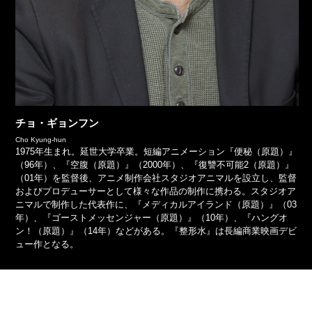
チョ・ギョンフン
Cho Kyung-hun
1975年生まれ。延世大学卒業。短編アニメーション『便秘（原題）』
（96年）、『空腹（原題）』（2000年）、『復讐不可能2（原題）』
（01年）を監督後、アニメ制作会社スタジオアニマルを設立し、監督
およびプロデューサーとして様々な作品の制作に携わる。スタジオア
ニマルで制作した代表作に、『メディカルアイランド（原題）』（03
年）、『ゴーストメッセンジャー（原題）』（10年）、『ハングオ
ン！（原題）』（14年）などがある。『整形水』は長編商業映画デビ
ュー作となる。