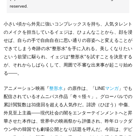
reserved.
小さい頃から外見に強いコンプレックスを持ち、人気タレント
のメイクを担当しているイェジは、ひょんなことから、顔を浸
せば、自らの手で自由自在に思い通りの容姿へと変えることが
できてしまう奇跡の水“整形水”を手に入れる。美しくなりたい
という欲望に駆られ、イェジは“整形水”を試すことを決意する
が、それからしばらくして、周囲で不審な出来事が起こり始め
る——。
アニメーション映画『
整形水
』の原作は、「LINE
マンガ
」でも
配信されているオムニバス作品「奇々怪々」。グローバルでの
累計閲覧数は31億回を超える人気作だ。誹謗（ひぼう）中傷、
外見至上主義——現代社会の闇をエンターテインメントへと昇
華させた本作は、世界中の映画祭から評価され、昨年ロックダ
ウン中の韓国でも劇場公開となり話題を呼んだ。今回は、デビ