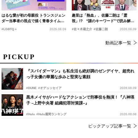
はるな愛が初の母親役 トランスジェン
趣里は「熱血」、佐藤二朗は「霊
ダー当事者の視点で描く青春タイムス
視」!? “謎のキーワード”で読み解く
リップコメディ
『踊る大捜査線 N.E.W.』新メンバー
#LGBTQ＋
2026.08.09
#佐々木蔵之介
#佐藤二朗
2026.08.09
動画記事一覧
PICKUP
『スパイダーマン』も私生活も絶好調のゼンデイヤ、超売れ
っ子女優の華麗な歩みと堅実な素顔
#DUNE
#オデュッセイア
2026.08.09
黒木メイサがハードなアクションで刑事役を熱演！『八神瑛
子 –上野中央署 組織犯罪対策課–』
#Hulu
#Hulu週間ランキング
2026.08.08
ピックアップ記事一覧