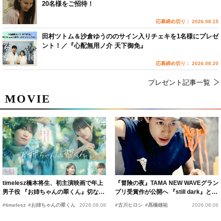
20名様をご招待！
応募締め切り： 2026.08.15
田村ツトム＆沙倉ゆうののサイン入りチェキを1名様にプレゼ
ント！／『心配無用ノ介 天下御免』
応募締め切り： 2026.08.20
プレゼント記事一覧
MOVIE
timelesz橋本将生、初主演映画で年上
『冒険の夜』TAMA NEW WAVEグラン
男子役 『お姉ちゃんの翠くん』切ない
プリ受賞作が公開へ 『still dark』と同
恋の幕開けを予感
時上映決定
#timelesz
#お姉ちゃんの翠くん
2026.08.08
#古川ヒロシ
#髙橋雄祐
2026.08.06