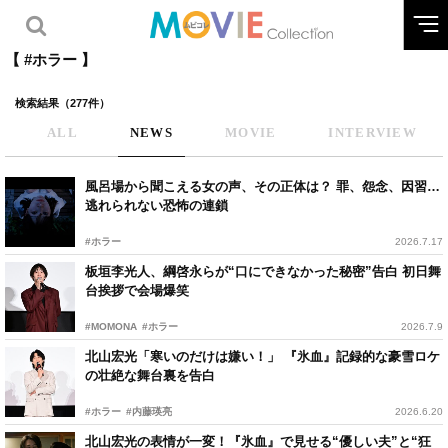
【 #ホラー 】
検索結果（277件）
ALL
NEWS
MOVIE
INTERVIEW
風呂場から聞こえる女の声、その正体は？ 罪、怨念、因習…
逃れられない恐怖の連鎖
#ホラー
2026.7.17
板垣李光人、綱啓永らが“口にできなかった秘密”告白 初日舞
台挨拶で会場爆笑
#MOMONA
#ホラー
2026.7.9
北山宏光「寒いのだけは嫌い！」 『氷血』記録的な豪雪ロケ
の壮絶な舞台裏を告白
#ホラー
#内藤瑛亮
2026.6.20
北山宏光の表情が一変！『氷血』で見せる“優しい夫”と“狂