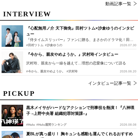
動画記事一覧
INTERVIEW
『心配無用ノ介 天下御免』田村ツトム×沙倉ゆうのインタビ
ュー
『侍タイムスリッパー』ファンに贈る、まさかのドラマ化！田村ツトム×沙倉ゆうのが語る『心配無用ノ介』撮影秘話
#田村ツトム
#沙倉ゆうの
2026.07.30
『今から、親友やめようか。』沢村玲インタビュー
沢村玲、親友から一線を越えて…理想の恋愛像について語る
#今から、親友やめようか。
#沢村玲
2026.06.20
インタビュー記事一覧
PICKUP
黒木メイサがハードなアクションで刑事役を熱演！『八神瑛
子 –上野中央署 組織犯罪対策課–』
#Hulu
#Hulu週間ランキング
2026.08.08
夏BLが真っ盛り！ 胸キュンも感動も運んでくれるおすすめ