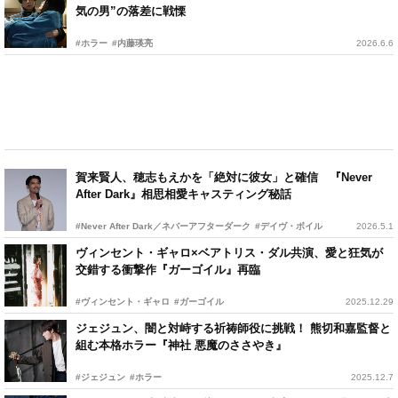
気の男”の落差に戦慄
#ホラー
#内藤瑛亮
2026.6.6
賀来賢人、穂志もえかを「絶対に彼女」と確信 『Never
After Dark』相思相愛キャスティング秘話
#Never After Dark／ネバーアフターダーク
#デイヴ・ボイル
2026.5.1
ヴィンセント・ギャロ×ベアトリス・ダル共演、愛と狂気が
交錯する衝撃作『ガーゴイル』再臨
#ヴィンセント・ギャロ
#ガーゴイル
2025.12.29
ジェジュン、闇と対峙する祈祷師役に挑戦！ 熊切和嘉監督と
組む本格ホラー『神社 悪魔のささやき』
#ジェジュン
#ホラー
2025.12.7