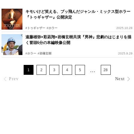
キモいけど笑える、ブッ飛んだジャンル・ミックス型ホラー
『トゥギャザー』公開決定
#トゥギャザー
#ホラー
2025.10.28
遠藤雄弥×彩凪翔×岩橋玄樹共演『男神』悲劇のはじまりを描
く冒頭6分の本編映像公開
#ホラー
#岩橋⽞樹
2025.9.29
...
1
2
3
4
5
28
Prev
Next