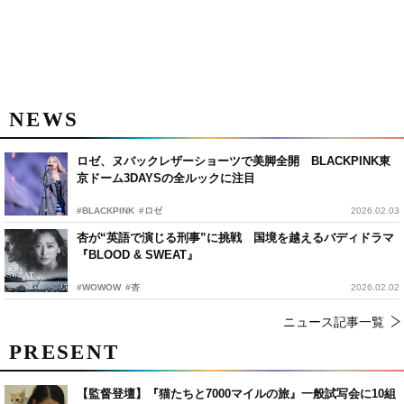
NEWS
ロゼ、ヌバックレザーショーツで美脚全開 BLACKPINK東
京ドーム3DAYSの全ルックに注目
#BLACKPINK
#ロゼ
2026.02.03
杏が“英語で演じる刑事”に挑戦 国境を越えるバディドラマ
『BLOOD & SWEAT』
#WOWOW
#杏
2026.02.02
ニュース記事一覧
PRESENT
【監督登壇】『猫たちと7000マイルの旅』一般試写会に10組