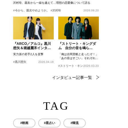
沢村玲、親友から一線を越えて…理想の恋愛像について語る
#今から、親友やめようか。
#沢村玲
2026.06.20
『ARCO／アルコ』黒川
『ストリート・キングダ
想矢＆堀越麗禾インタビ
ム 自分の音を鳴ら
ュー
せ。』峯田和伸、若葉竜
実力派の若手2人を直撃
「俺は吉岡里帆と走ったぞ！」
也、吉岡里帆インタビュ
「あの音はすごい」それぞれの
ー
#黒川想矢
2026.04.18
忘れがたいシーンとは？
#ストリート・キングダム 自分の音を鳴らせ。
2026.03.20
インタビュー記事一覧
TAG
#映画
#星占い
#韓流