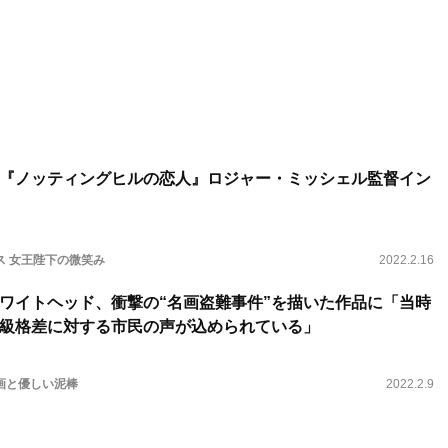
『ノッティングヒルの恋人』ロジャー・ミッシェル監督イン
ス 女王陛下の微笑み
2022.2.16
ワイトヘッド、衝撃の“名画盗難事件”を描いた作品に「当時
級格差に対する市民の声が込められている」
画と優しい泥棒
2022.2.9