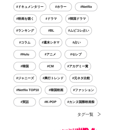
#ドキュメンタリー
#ホラー
#Netflix
#映画を聴く
#ドラマ
#韓国ドラマ
#ランキング
#BL
#ムビコレ占い
#コラム
#週末シネマ
#占い
#Hulu
#アニメ
#セレブ
#韓国
#CM
#アカデミー賞
#ジャニーズ
#興行トレンド
#元ネタ比較
#Netflix TOP10
#韓国映画
#ファッション
#実話
#K-POP
#カンヌ国際映画祭
タグ一覧