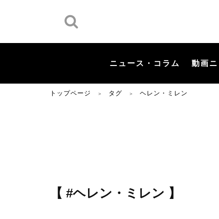
ニュース・コラム
動画ニ
トップページ
タグ
ヘレン・ミレン
＞
＞
【 #ヘレン・ミレン 】