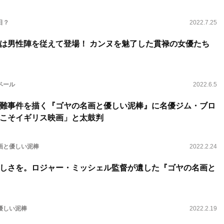
日？
2022.7.25
は男性陣を従えて登場！ カンヌを魅了した貫禄の女優たち
ペール
2022.6.5
難事件を描く『ゴヤの名画と優しい泥棒』に名優ジム・ブロ
こそイギリス映画」と太鼓判
画と優しい泥棒
2022.2.24
しさを。ロジャー・ミッシェル監督が遺した『ゴヤの名画と
優しい泥棒
2022.2.19