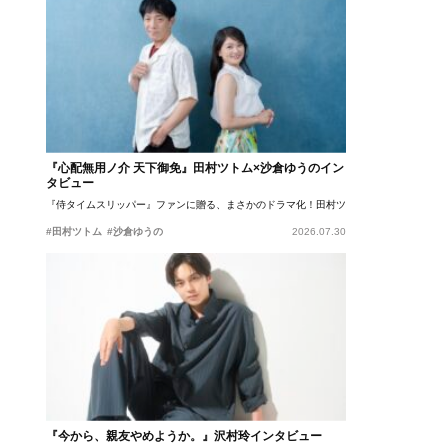
『心配無用ノ介 天下御免』田村ツトム×沙倉ゆうのイン
タビュー
『侍タイムスリッパー』ファンに贈る、まさかのドラマ化！田村ツトム×沙倉ゆうのが語
#田村ツトム
#沙倉ゆうの
2026.07.30
『今から、親友やめようか。』沢村玲インタビュー