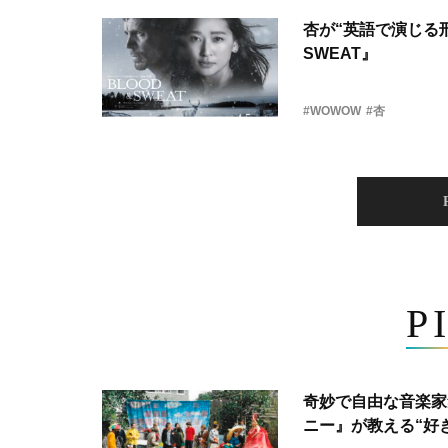
杏が“英語で演じる刑
SWEAT』
#WOWOW
#杏
P
奇妙で自由な音楽家
ニー』が教える“好き