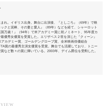
ン
6日生まれ。イギリス出身。舞台に出演後、『としごろ』（69年）で映
コックと泥棒、その妻と愛人』（89年）などを経て、シャーロット
国万歳！』（94年）で米アカデミー賞に初ノミネート、95年度カ
で最優秀女優賞を受賞した。エリザベス２世を演じた『クィーン』
、米アカデミー賞、ゴールデングローブ賞、全米映画俳優組合
AFTA賞の最優秀主演女優賞を受賞。舞台でも活躍しており、トニー
賞など数々の賞に輝いている。2003年、デイム爵位を受勲した。
RVIEW