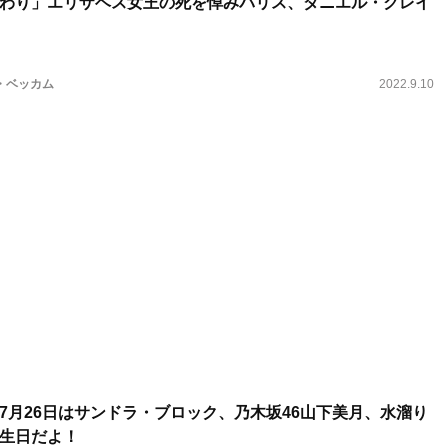
わり」エリザベス女王の死を悼みパリス、ダニエル・クレイ
・ベッカム
2022.9.10
7月26日はサンドラ・ブロック、乃木坂46山下美月、水溜り
生日だよ！