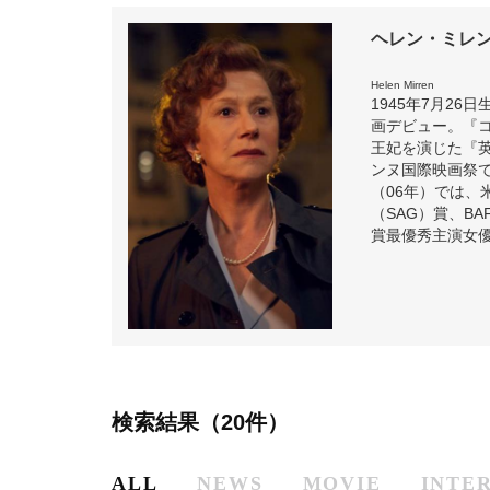
ヘレン・ミレ
Helen Mirren
1945年7月2
画デビュー。『
王妃を演じた『英
ンヌ国際映画祭
（06年）では
（SAG）賞、B
賞最優秀主演女優
検索結果（20件）
ALL
NEWS
MOVIE
INTE