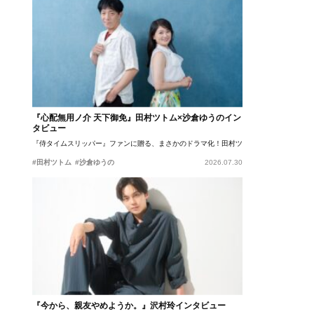
『心配無用ノ介 天下御免』田村ツトム×沙倉ゆうのイン
タビュー
『侍タイムスリッパー』ファンに贈る、まさかのドラマ化！田村ツトム×沙倉ゆうのが語
#田村ツトム
#沙倉ゆうの
2026.07.30
『今から、親友やめようか。』沢村玲インタビュー