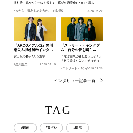
沢村玲、親友から一線を越えて…理想の恋愛像について語る
#今から、親友やめようか。
#沢村玲
2026.06.20
『ARCO／アルコ』黒川
『ストリート・キングダ
想矢＆堀越麗禾インタビ
ム 自分の音を鳴ら
ュー
せ。』峯田和伸、若葉竜
実力派の若手2人を直撃
「俺は吉岡里帆と走ったぞ！」
也、吉岡里帆インタビュ
「あの音はすごい」それぞれの
ー
#黒川想矢
2026.04.18
忘れがたいシーンとは？
#ストリート・キングダム 自分の音を鳴らせ。
2026.03.20
インタビュー記事一覧
TAG
#映画
#星占い
#韓流