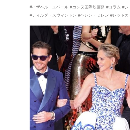
#イザベル・ユペール
#カンヌ国際映画祭
#コラム
#シ
#ティルダ・スウィントン
#ヘレン・ミレン
#レッドカ