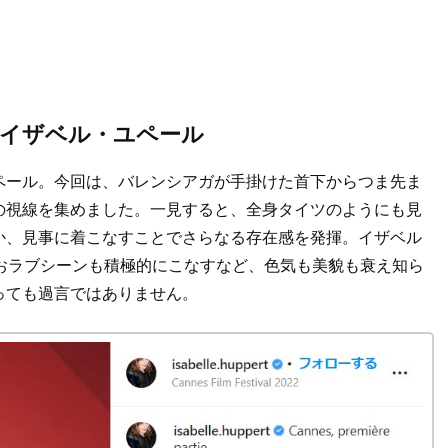
なイザベル・ユペール
ペール。今回は、バレンシアガが手掛けた首下からつま先ま
の視線を集めました。一見すると、全身タイツのようにも見
か、見事に着こなすことでさらなる存在感を発揮。イザベル
おラブシーンも積極的にこなすなど、色気も美貌も衰え知ら
っても過言ではありません。