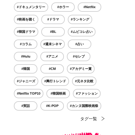
#ドキュメンタリー
#ホラー
#Netflix
#映画を聴く
#ドラマ
#ランキング
#韓国ドラマ
#BL
#ムビコレ占い
#コラム
#週末シネマ
#占い
#Hulu
#アニメ
#セレブ
#韓国
#CM
#アカデミー賞
#ジャニーズ
#興行トレンド
#元ネタ比較
#Netflix TOP10
#韓国映画
#ファッション
#実話
#K-POP
#カンヌ国際映画祭
タグ一覧