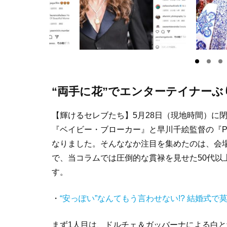
“両手に花”でエンターテイナー
【輝けるセレブたち】5月28日（現地時間）に
『ベイビー・ブローカー』と早川千絵監督の『P
なりました。そんななか注目を集めたのは、会
で、当コラムでは圧倒的な貫禄を見せた50代以
す。
・
“安っぽい”なんてもう言わせない!? 結婚式
まず1人目は、ドルチェ＆ガッバーナによる白