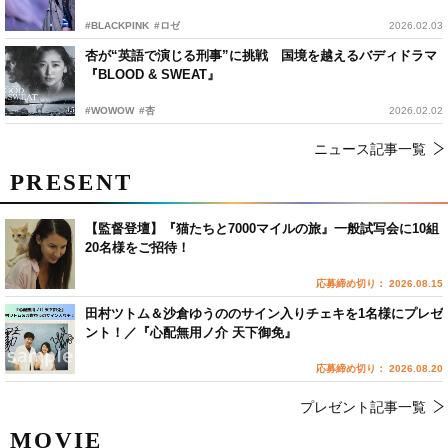
#BLACKPINK
#ロゼ
2026.02.03
杏が“英語で演じる刑事”に挑戦 国境を越えるバディドラマ
『BLOOD & SWEAT』
#WOWOW
#杏
2026.02.02
ニュース記事一覧
PRESENT
【監督登壇】『猫たちと7000マイルの旅』一般試写会に10組
20名様をご招待！
応募締め切り： 2026.08.15
田村ツトム＆沙倉ゆうののサイン入りチェキを1名様にプレゼ
ント！／『心配無用ノ介 天下御免』
応募締め切り： 2026.08.20
プレゼント記事一覧
MOVIE