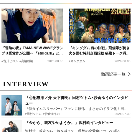
『冒険の夜』TAMA NEW WAVEグラン
『キングダム 魂の決戦』飛信隊が焚き
プリ受賞作が公開へ 『still dark』と同
火を囲む特別企画始動 秘蔵トーク満載
時上映決定
の“キングダムキャンプ”開催
#古川ヒロシ
#髙橋雄祐
2026.08.06
#キングダム
2026.08.06
動画記事一覧
INTERVIEW
『心配無用ノ介 天下御免』田村ツトム×沙倉ゆうのインタビ
ュー
『侍タイムスリッパー』ファンに贈る、まさかのドラマ化！田村ツトム×沙倉ゆうのが語る『心配無用ノ介』撮影秘話
#田村ツトム
#沙倉ゆうの
2026.07.30
『今から、親友やめようか。』沢村玲インタビュー
沢村玲、親友から一線を越えて…理想の恋愛像について語る