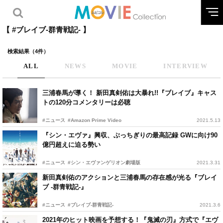
【 #ブレイブ-群青戦記- 】
検索結果（4件）
ALL
NEWS
MOVIE
INTERVIEW
三浦春馬が導く！ 新田真剣佑は大暴れ!!『ブレイブ』キャス
トの120分コメンタリーは必聴
#ニュース
#Amazon Prime Video
2021.5.13
『シン・エヴァ』興収、ぶっちぎりの最高記録 GWに向け90
億円超えに迫る勢い
#ニュース
#シン・エヴァンゲリオン劇場版
2021.3.31
新田真剣佑のアクションと三浦春馬の存在感が光る『ブレイ
ブ -群青戦記-』
#ニュース
#ブレイブ-群青戦記-
2021.3.6
2021年のヒット映画を予想する！『鬼滅の刃』方式で『エヴ