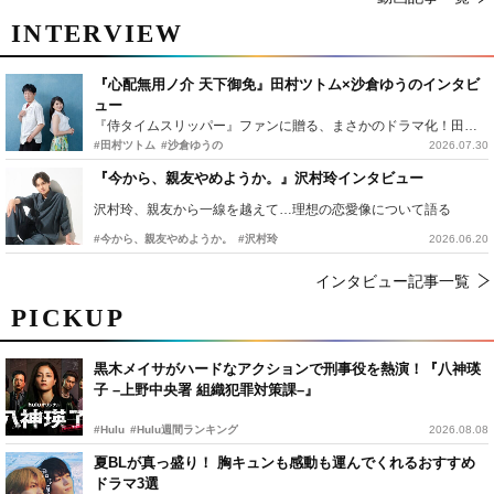
INTERVIEW
『心配無用ノ介 天下御免』田村ツトム×沙倉ゆうのインタビ
ュー
『侍タイムスリッパー』ファンに贈る、まさかのドラマ化！田村ツトム×沙倉ゆうのが語る『心配無用ノ介』撮影秘話
#田村ツトム
#沙倉ゆうの
2026.07.30
『今から、親友やめようか。』沢村玲インタビュー
沢村玲、親友から一線を越えて…理想の恋愛像について語る
#今から、親友やめようか。
#沢村玲
2026.06.20
インタビュー記事一覧
PICKUP
黒木メイサがハードなアクションで刑事役を熱演！『八神瑛
子 –上野中央署 組織犯罪対策課–』
#Hulu
#Hulu週間ランキング
2026.08.08
夏BLが真っ盛り！ 胸キュンも感動も運んでくれるおすすめ
ドラマ3選