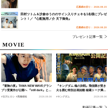
応募締め切り： 2026.08.15
田村ツトム＆沙倉ゆうののサイン入りチェキを1名様にプレゼ
ント！／『心配無用ノ介 天下御免』
応募締め切り： 2026.08.20
プレゼント記事一覧
MOVIE
『冒険の夜』TAMA NEW WAVEグラン
『キングダム 魂の決戦』飛信隊が焚き
プリ受賞作が公開へ 『still dark』と同
火を囲む特別企画始動 秘蔵トーク満載
時上映決定
の“キングダムキャンプ”開催
#古川ヒロシ
#髙橋雄祐
2026.08.06
#キングダム
2026.08.06
動画記事一覧