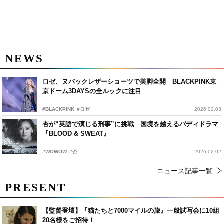
NEWS
ロゼ、ヌバックレザーショーツで美脚全開 BLACKPINK東
京ドーム3DAYSの全ルックに注目
#BLACKPINK
#ロゼ
2026.02.03
杏が“英語で演じる刑事”に挑戦 国境を越えるバディドラマ
『BLOOD & SWEAT』
#WOWOW
#杏
2026.02.02
ニュース記事一覧
PRESENT
【監督登壇】『猫たちと7000マイルの旅』一般試写会に10組
20名様をご招待！