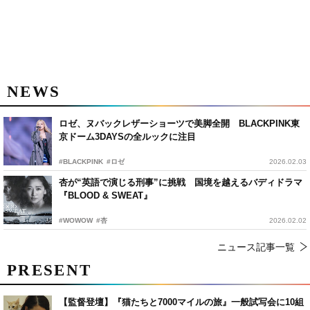
NEWS
ロゼ、ヌバックレザーショーツで美脚全開 BLACKPINK東
京ドーム3DAYSの全ルックに注目
#BLACKPINK
#ロゼ
2026.02.03
杏が“英語で演じる刑事”に挑戦 国境を越えるバディドラマ
『BLOOD & SWEAT』
#WOWOW
#杏
2026.02.02
ニュース記事一覧
PRESENT
【監督登壇】『猫たちと7000マイルの旅』一般試写会に10組