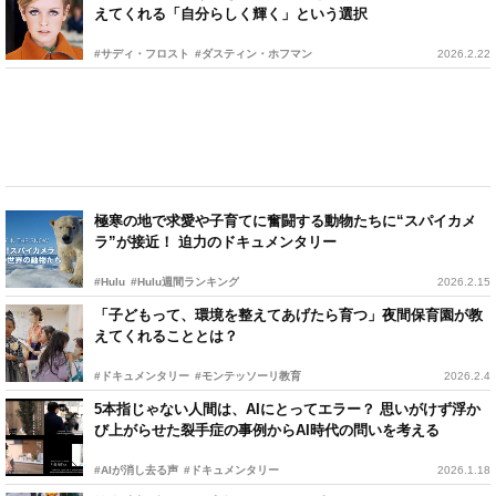
えてくれる「自分らしく輝く」という選択
#サディ・フロスト
#ダスティン・ホフマン
2026.2.22
極寒の地で求愛や子育てに奮闘する動物たちに“スパイカメ
ラ”が接近！ 迫力のドキュメンタリー
#Hulu
#Hulu週間ランキング
2026.2.15
「子どもって、環境を整えてあげたら育つ」夜間保育園が教
えてくれることとは？
#ドキュメンタリー
#モンテッソーリ教育
2026.2.4
5本指じゃない人間は、AIにとってエラー？ 思いがけず浮か
び上がらせた裂手症の事例からAI時代の問いを考える
#AIが消し去る声
#ドキュメンタリー
2026.1.18