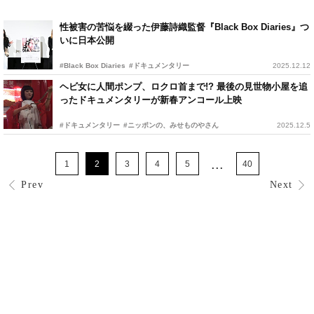
性被害の苦悩を綴った伊藤詩織監督『Black Box Diaries』つ
いに日本公開
#Black Box Diaries
#ドキュメンタリー
2025.12.12
ヘビ女に人間ポンプ、ロクロ首まで!? 最後の見世物小屋を追
ったドキュメンタリーが新春アンコール上映
#ドキュメンタリー
#ニッポンの、みせものやさん
2025.12.5
...
1
2
3
4
5
40
Prev
Next