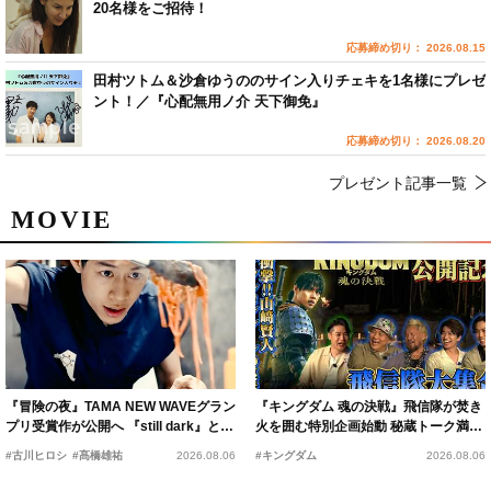
20名様をご招待！
応募締め切り： 2026.08.15
田村ツトム＆沙倉ゆうののサイン入りチェキを1名様にプレゼ
ント！／『心配無用ノ介 天下御免』
応募締め切り： 2026.08.20
プレゼント記事一覧
MOVIE
『冒険の夜』TAMA NEW WAVEグラン
『キングダム 魂の決戦』飛信隊が焚き
プリ受賞作が公開へ 『still dark』と同
火を囲む特別企画始動 秘蔵トーク満載
時上映決定
の“キングダムキャンプ”開催
#古川ヒロシ
#髙橋雄祐
2026.08.06
#キングダム
2026.08.06