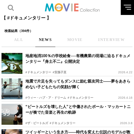
【 #ドキュメンタリー 】
検索結果（394件）
ALL
NEWS
MOVIE
INTERVIEW
地産地消100％の学校給食──有機農業の現場に迫るドキュメ
ンタリー『身土不二』公開決定
#ドキュメンタリー
#安孫子亘
2026.4.22
地震で片足を失ってもダンスに励む親友同士——夢をあきら
めない子どもたちの笑顔が輝く
#ウィー・ハブ・ア・ドリーム
#ドキュメンタリー
2026.4.16
“ビートルズを壊した人”と中傷されたポール・マッカートニ
ーが奏でた音楽と再生の軌跡
#ザ・ビートルズ
#ドキュメンタリー
2026.3.8
ツイッギーという生き方——時代を変えた伝説のモデルが教