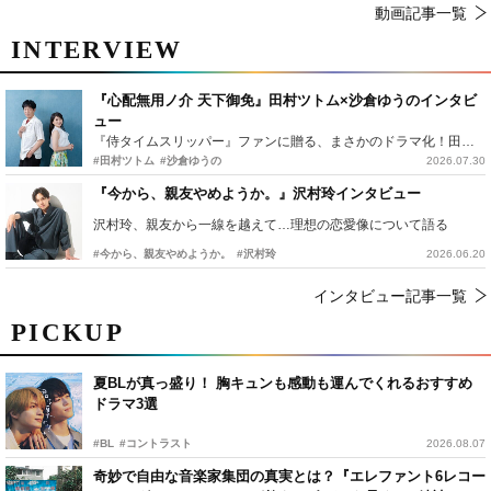
動画記事一覧
INTERVIEW
『心配無用ノ介 天下御免』田村ツトム×沙倉ゆうのインタビ
ュー
『侍タイムスリッパー』ファンに贈る、まさかのドラマ化！田村ツトム×沙倉ゆうのが語る『心配無用ノ介』撮影秘話
#田村ツトム
#沙倉ゆうの
2026.07.30
『今から、親友やめようか。』沢村玲インタビュー
沢村玲、親友から一線を越えて…理想の恋愛像について語る
#今から、親友やめようか。
#沢村玲
2026.06.20
インタビュー記事一覧
PICKUP
夏BLが真っ盛り！ 胸キュンも感動も運んでくれるおすすめ
ドラマ3選
#BL
#コントラスト
2026.08.07
奇妙で自由な音楽家集団の真実とは？『エレファント6レコー