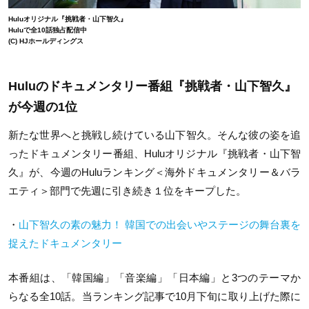
Huluオリジナル『挑戦者・山下智久』
Huluで全10話独占配信中
(C) HJホールディングス
Huluのドキュメンタリー番組『挑戦者・山下智久』
が今週の1位
新たな世界へと挑戦し続けている山下智久。そんな彼の姿を追
ったドキュメンタリー番組、Huluオリジナル『挑戦者・山下智
久』が、今週のHuluランキング＜海外ドキュメンタリー＆バラ
エティ＞部門で先週に引き続き１位をキープした。
・
山下智久の素の魅力！ 韓国での出会いやステージの舞台裏を
捉えたドキュメンタリー
本番組は、「韓国編」「音楽編」「日本編」と3つのテーマか
らなる全10話。当ランキング記事で10月下旬に取り上げた際に