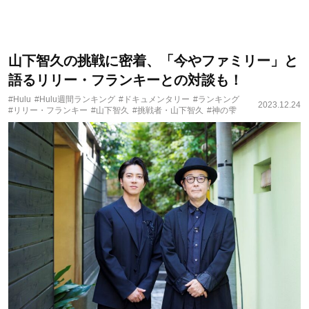
山下智久の挑戦に密着、「今やファミリー」と
語るリリー・フランキーとの対談も！
#Hulu
#Hulu週間ランキング
#ドキュメンタリー
#ランキング
2023.12.24
#リリー・フランキー
#山下智久
#挑戦者・山下智久
#神の雫