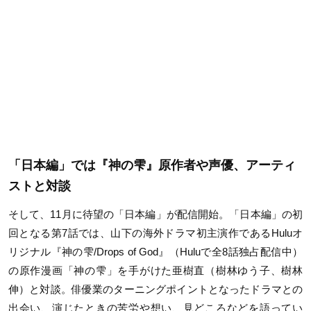
「日本編」では『神の雫』原作者や声優、アーティ
ストと対談
そして、11月に待望の「日本編」が配信開始。「日本編」の初
回となる第7話では、山下の海外ドラマ初主演作であるHuluオ
リジナル『神の雫/Drops of God』（Huluで全8話独占配信中）
の原作漫画「神の雫」を手がけた亜樹直（樹林ゆう子、樹林
伸）と対談。俳優業のターニングポイントとなったドラマとの
出会い、演じたときの苦労や想い、見どころなどを語ってい