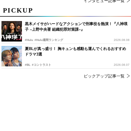
インタビュー記事一覧
PICKUP
黒木メイサがハードなアクションで刑事役を熱演！『八神瑛
子 –上野中央署 組織犯罪対策課–』
#Hulu
#Hulu週間ランキング
2026.08.08
夏BLが真っ盛り！ 胸キュンも感動も運んでくれるおすすめ
ドラマ3選
#BL
#コントラスト
2026.08.07
ピックアップ記事一覧