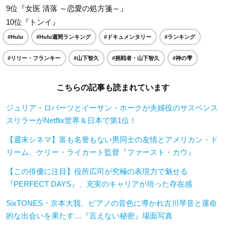
9位『女医 清落 ～恋愛の処方箋～』
10位『トンイ』
#Hulu
#Hulu週間ランキング
#ドキュメンタリー
#ランキング
#リリー・フランキー
#山下智久
#挑戦者・山下智久
#神の雫
こちらの記事も読まれています
ジュリア・ロバーツとイーサン・ホークが夫婦役のサスペンス
スリラーがNetflix世界＆日本で第1位！
【週末シネマ】富も名誉もない男同士の友情とアメリカン・ド
リーム、ケリー・ライカート監督『ファースト・カウ』
【この俳優に注目】役所広司が究極の表現力で魅せる
『PERFECT DAYS』、充実のキャリアが培った存在感
SixTONES・京本大我、ピアノの音色に導かれ古川琴音と運命
的な出会いを果たす…『言えない秘密』場面写真