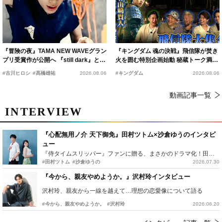
『冒険の夜』TAMA NEW WAVEグラン
『キングダム 魂の決戦』飛信隊が焚き
プリ受賞作が公開へ 『still dark』と同
火を囲む特別企画始動 秘蔵トーク満載
時上映決定
の“キングダムキャンプ”開催
#古川ヒロシ
#髙橋雄祐
2026.08.06
#キングダム
2026.08.06
動画記事一覧
INTERVIEW
『心配無用ノ介 天下御免』田村ツトム×沙倉ゆうのインタビ
ュー
『侍タイムスリッパー』ファンに贈る、まさかのドラマ化！田村ツトム×沙倉ゆうのが語る『心配無用ノ介』撮影秘話
#田村ツトム
#沙倉ゆうの
2026.07.30
『今から、親友やめようか。』沢村玲インタビュー
沢村玲、親友から一線を越えて…理想の恋愛像について語る
#今から、親友やめようか。
#沢村玲
2026.06.20