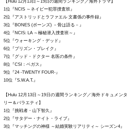
【Hulu 12月13日～19日の週間ランキング／海外ドラマ】
1位『NCIS ～ネイビー犯罪捜査班』
2位『アストリッドとラファエル 文書係の事件録』
3位『BONES (ボーンズ) －骨は語る－』
4位『NCIS: LA ～極秘潜入捜査班～』
5位『ウォーキング・デッド』
6位『プリズン・ブレイク』
7位『グッド・ドクター 名医の条件』
8位『CSI：ベガス』
9位『24 -TWENTY FOUR-』
10位『S.W.A.T.』
【Hulu 12月13日～19日の週間ランキング／海外ドキュメンタ
リー＆バラエティ】
1位『挑戦者・山下智久』
2位『サタデー・ナイト・ライブ』
3位『マッチングの神様 ～結婚実験リアリティ～ シーズン4』