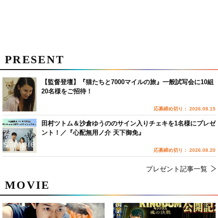
PRESENT
【監督登壇】『猫たちと7000マイルの旅』一般試写会に10組
20名様をご招待！
応募締め切り： 2026.08.15
田村ツトム＆沙倉ゆうののサイン入りチェキを1名様にプレゼ
ント！／『心配無用ノ介 天下御免』
応募締め切り： 2026.08.20
プレゼント記事一覧
MOVIE