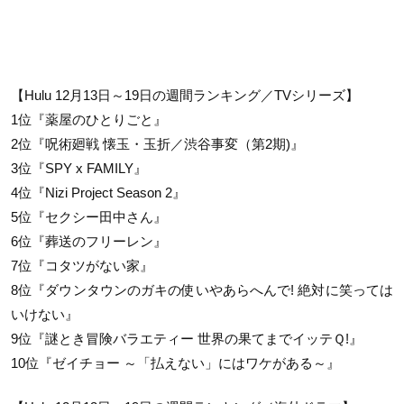
【Hulu 12月13日～19日の週間ランキング／TVシリーズ】
1位『薬屋のひとりごと』
2位『呪術廻戦 懐玉・玉折／渋谷事変（第2期)』
3位『SPY x FAMILY』
4位『Nizi Project Season 2』
5位『セクシー田中さん』
6位『葬送のフリーレン』
7位『コタツがない家』
8位『ダウンタウンのガキの使いやあらへんで! 絶対に笑っては
いけない』
9位『謎とき冒険バラエティー 世界の果てまでイッテＱ!』
10位『ゼイチョー ～「払えない」にはワケがある～』