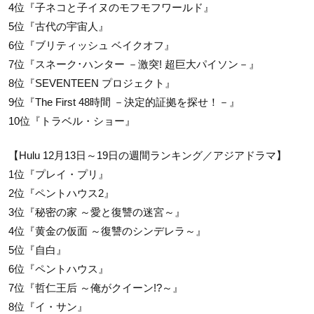
4位『子ネコと子イヌのモフモフワールド』
5位『古代の宇宙人』
6位『ブリティッシュ ベイクオフ』
7位『スネーク･ハンター －激突! 超巨大パイソン－』
8位『SEVENTEEN プロジェクト』
9位『The First 48時間 －決定的証拠を探せ！－』
10位『トラベル・ショー』
【Hulu 12月13日～19日の週間ランキング／アジアドラマ】
1位『プレイ・プリ』
2位『ペントハウス2』
3位『秘密の家 ～愛と復讐の迷宮～』
4位『黄金の仮面 ～復讐のシンデレラ～』
5位『自白』
6位『ペントハウス』
7位『哲仁王后 ～俺がクイーン!?～』
8位『イ・サン』