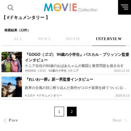
【 #ドキュメンタリー 】
検索結果（12件）
ALL
NEWS
MOVIE
INTERVIEW
『GOGO（ゴゴ） 94歳の小学生』パスカル・プリッソン監督
インタビュー
ケニア在住の94歳のおばあちゃんの奮闘と教育問題を描き出す
#GOGO（ゴゴ） 94歳の小学生
#ケニア
2020.12.23
『れいわ一揆』原一男監督インタビュー
政界の台風の目に斬り込んだ新作がコロナ延期を経てついに公開！
#コロナ
#ドキュメンタリー
2020.9.13
1
2
Prev
Next