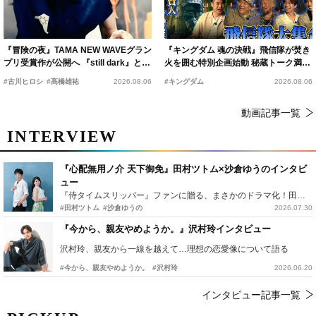
『冒険の夜』TAMA NEW WAVEグラン
『キングダム 魂の決戦』飛信隊が焚き
プリ受賞作が公開へ 『still dark』と同
火を囲む特別企画始動 秘蔵トーク満載
時上映決定
の“キングダムキャンプ”開催
#古川ヒロシ
#髙橋雄祐
2026.08.06
#キングダム
2026.08.06
動画記事一覧
INTERVIEW
『心配無用ノ介 天下御免』田村ツトム×沙倉ゆうのインタビ
ュー
『侍タイムスリッパー』ファンに贈る、まさかのドラマ化！田村ツトム×沙倉ゆうのが語る『心配無用ノ介』撮影秘話
#田村ツトム
#沙倉ゆうの
2026.07.30
『今から、親友やめようか。』沢村玲インタビュー
沢村玲、親友から一線を越えて…理想の恋愛像について語る
#今から、親友やめようか。
#沢村玲
2026.06.20
インタビュー記事一覧