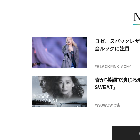
ロゼ、ヌバックレザー
全ルックに注目
#BLACKPINK
#ロゼ
杏が“英語で演じる刑
SWEAT』
#WOWOW
#杏