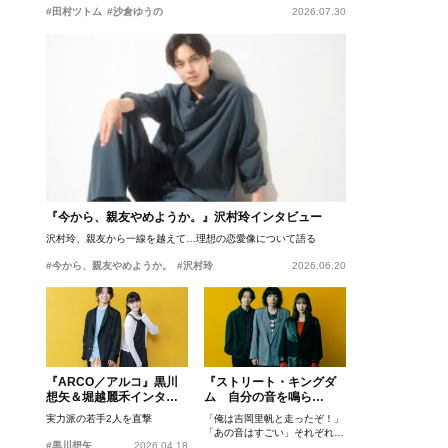
#田村ツトム
#沙倉ゆうの
2026.07.30
『今から、親友やめようか。』沢村玲インタビュー
沢村玲、親友から一線を越えて…理想の恋愛像について語る
#今から、親友やめようか。
#沢村玲
2026.06.20
『ARCO／アルコ』黒川
『ストリート・キングダ
想矢＆堀越麗禾インタビ
ム 自分の音を鳴ら
ュー
せ。』峯田和伸、若葉竜
実力派の若手2人を直撃
「俺は吉岡里帆と走ったぞ！」
也、吉岡里帆インタビュ
「あの音はすごい」それぞれの
ー
#黒川想矢
2026.04.18
忘れがたいシーンとは？