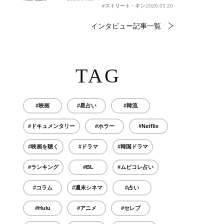
#ストリート・キングダム 自分の音を鳴らせ。
2026.03.20
インタビュー記事一覧
TAG
#映画
#星占い
#韓流
#ドキュメンタリー
#ホラー
#Netflix
#映画を聴く
#ドラマ
#韓国ドラマ
#ランキング
#BL
#ムビコレ占い
#コラム
#週末シネマ
#占い
#Hulu
#アニメ
#セレブ