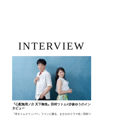
INTERVIEW
『心配無用ノ介 天下御免』田村ツトム×沙倉ゆうのイン
タビュー
『侍タイムスリッパー』ファンに贈る、まさかのドラマ化！田村ツトム×沙倉ゆうのが語