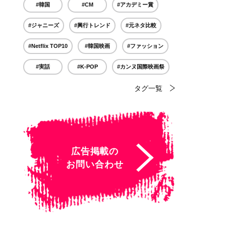
#韓国
#CM
#アカデミー賞
#ジャニーズ
#興行トレンド
#元ネタ比較
#Netflix TOP10
#韓国映画
#ファッション
#実話
#K-POP
#カンヌ国際映画祭
タグ一覧
広告掲載の
お問い合わせ