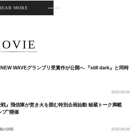
READ MORE
OVIE
NEW WAVEグランプリ受賞作が公開へ 『still dark』と同時
2026.08.06
決戦』飛信隊が焚き火を囲む特別企画始動 秘蔵トーク満載
ンプ”開催
 魂の決戦
2026.08.06