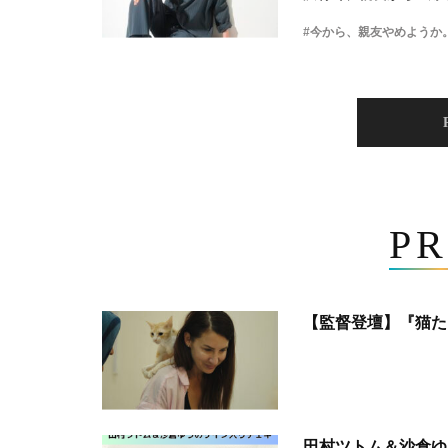
#今から、親友やめようか
PR
【監督登壇】『猫た
田村ツトム＆沙倉ゆ