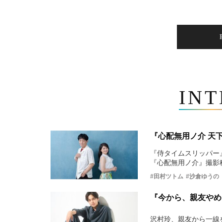
IN
『心配無用ノ介 天
『侍タイムスリッパー
『心配無用ノ介』撮影
#田村ツトム
#沙倉ゆうの
『今から、親友やめ
沢村玲、親友から一線