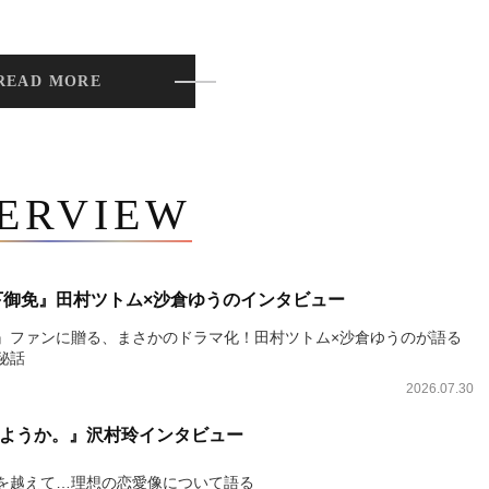
READ MORE
TERVIEW
下御免』田村ツトム×沙倉ゆうのインタビュー
』ファンに贈る、まさかのドラマ化！田村ツトム×沙倉ゆうのが語る
秘話
2026.07.30
ようか。』沢村玲インタビュー
を越えて…理想の恋愛像について語る