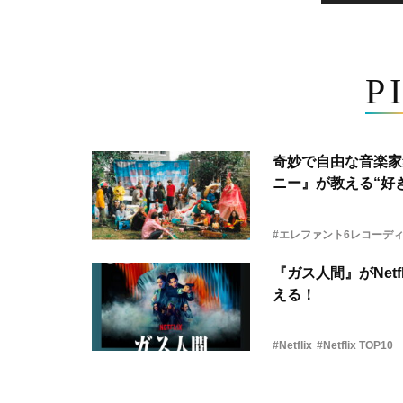
P
奇妙で自由な音楽家
ニー』が教える“好き
#エレファント6レコーデ
『ガス人間』がNetf
える！
#Netflix
#Netflix TOP10