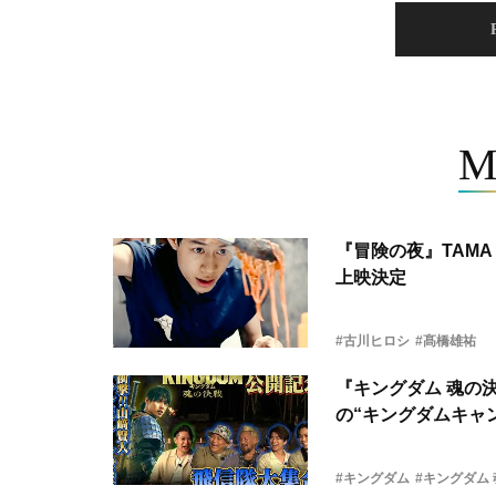
M
『冒険の夜』TAMA 
上映決定
#古川ヒロシ
#髙橋雄祐
『キングダム 魂の
の“キングダムキャ
#キングダム
#キングダム