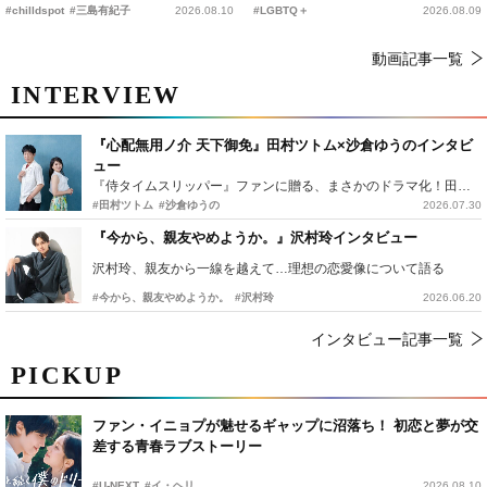
編解禁
リップコメディ
#chilldspot
#三島有紀子
2026.08.10
#LGBTQ＋
2026.08.09
動画記事一覧
INTERVIEW
『心配無用ノ介 天下御免』田村ツトム×沙倉ゆうのインタビ
ュー
『侍タイムスリッパー』ファンに贈る、まさかのドラマ化！田村ツトム×沙倉ゆうのが語る『心配無用ノ介』撮影秘話
#田村ツトム
#沙倉ゆうの
2026.07.30
『今から、親友やめようか。』沢村玲インタビュー
沢村玲、親友から一線を越えて…理想の恋愛像について語る
#今から、親友やめようか。
#沢村玲
2026.06.20
インタビュー記事一覧
PICKUP
ファン・イニョプが魅せるギャップに沼落ち！ 初恋と夢が交
差する青春ラブストーリー
#U-NEXT
#イ・ヘリ
2026.08.10