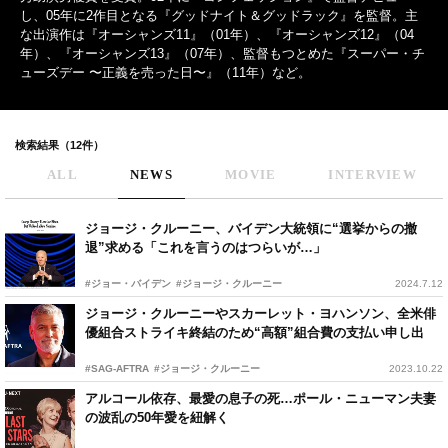
し、05年に2作目となる『グッドナイト＆グッドラック』を監督。主
な出演作は『オーシャンズ11』（01年）、『オーシャンズ12』（04
年）、『オーシャンズ13』（07年）、監督もつとめた『スーパー・チ
ューズデー 〜正義を売った日〜』（11年）など。
検索結果（12件）
ALL
NEWS
MOVIE
INTERVIEW
ジョージ・クルーニー、バイデン大統領に“選挙からの撤
退”求める「これを言うのはつらいが…」
#ジョー・バイデン
#ジョージ・クルーニー
2024.7.12
ジョージ・クルーニーやスカーレット・ヨハンソン、全米俳
優組合ストライキ終結のため“高額”組合費の支払い申し出
#SAG-AFTRA
#ジョージ・クルーニー
2023.10.22
アルコール依存、最愛の息子の死…ポール・ニューマン夫妻
の波乱の50年愛を紐解く