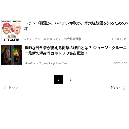
トランプ再選か、バイデン奪取か。米大統領選を知るための3
本
#アメリカン・カオス
#アメリカ大統領選挙
2020.10.25
孤独な科学者が抱える衝撃の理由とは？ ジョージ・クルーニ
ー最新の渾身作はネトフリ独占配信！
#Netflix
#ジョージ・クルーニー
2020.9.29
1
2
Prev
Next