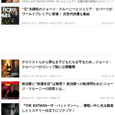
#THE LAST MOVIE STARS -ポールとジョアン 名優夫婦の映画のような人生-
2022.12.17
“元”夫婦役のジョージ・クルーニーとジュリア・ロバーツが
ワールドプレミアに登場！ 次世代俳優も集結
#ケイトリン・デヴァー
#ジュリア・ロバーツ
2022.9.13
テロリストらから罪なき子どもたちを守るため…ジョージ・
クルーニーがゴシップ紙に公開書簡
#ゴシップ
#ジョージ・クルーニー
2021.11.9
政治家に“快適生活”は無理？ 政治家への転身問われたジョー
ジ・クルーニーの回答とは…
#ジョージ・クルーニー
#セレブ
2021.10.12
『THE BATMANーザ・バットマンー』、薄暗い中に光る眼差
しとミステリー仕立てにゾクゾク！