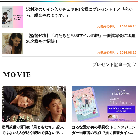
沢村玲のサイン入りチェキを1名様にプレゼント！／『今か
ら、親友やめようか。』
応募締め切り： 2026.08.14
【監督登壇】『猫たちと7000マイルの旅』一般試写会に10組
20名様をご招待！
応募締め切り： 2026.08.15
プレゼント記事一覧
MOVIE
松岡茉優×成田凌『男ともだち』 恋人
はるな愛が初の母親役 トランスジェン
ではない2人が紡ぐ曖昧で切ない予告
ダー当事者の視点で描く青春タイムス