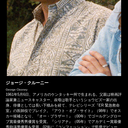
ジョージ・クルーニー
George Clooney
1961年5月6日、アメリカのケンタッキー州で生まれる。父親は映画評
論家兼ニュースキャスター、叔母は歌手というショウビズ一家の出
身。俳優としては長い下積みを経て、テレビシリーズ『ER 緊急救命
室』の医師役でブレイク。『アウト・オブ・サイト』（98年）でオス
カー候補となり、『オー・ブラザー！』（00年）でゴールデングロー
ブ賞最優秀男優賞を受賞。『シリアナ』（05年）でアカデミー賞最優
秀助演男優賞を受賞。02年に『コンフェッション』で監督デビュー