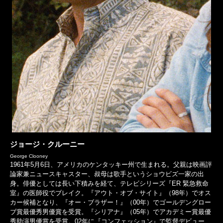
ジョージ・クルーニー
George Clooney
1961年5月6日、アメリカのケンタッキー州で生まれる。父親は映画評
論家兼ニュースキャスター、叔母は歌手というショウビズ一家の出
身。俳優としては長い下積みを経て、テレビシリーズ『ER 緊急救命
室』の医師役でブレイク。『アウト・オブ・サイト』（98年）でオス
カー候補となり、『オー・ブラザー！』（00年）でゴールデングロー
ブ賞最優秀男優賞を受賞。『シリアナ』（05年）でアカデミー賞最優
秀助演男優賞を受賞。02年に『コンフェッション』で監督デビュー