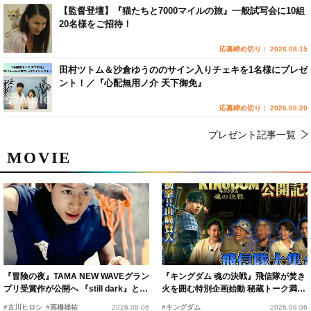
【監督登壇】『猫たちと7000マイルの旅』一般試写会に10組
20名様をご招待！
応募締め切り： 2026.08.15
田村ツトム＆沙倉ゆうののサイン入りチェキを1名様にプレゼ
ント！／『心配無用ノ介 天下御免』
応募締め切り： 2026.08.20
プレゼント記事一覧
MOVIE
『冒険の夜』TAMA NEW WAVEグラン
『キングダム 魂の決戦』飛信隊が焚き
プリ受賞作が公開へ 『still dark』と同
火を囲む特別企画始動 秘蔵トーク満載
時上映決定
の“キングダムキャンプ”開催
#古川ヒロシ
#髙橋雄祐
2026.08.06
#キングダム
2026.08.06