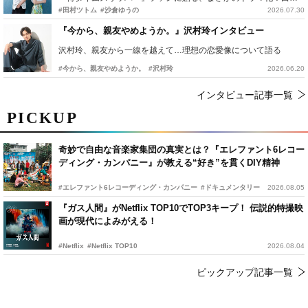
#田村ツトム
#沙倉ゆうの
2026.07.30
『今から、親友やめようか。』沢村玲インタビュー
沢村玲、親友から一線を越えて…理想の恋愛像について語る
#今から、親友やめようか。
#沢村玲
2026.06.20
インタビュー記事一覧
PICKUP
奇妙で自由な音楽家集団の真実とは？『エレファント6レコー
ディング・カンパニー』が教える“好き”を貫くDIY精神
#エレファント6レコーディング・カンパニー
#ドキュメンタリー
2026.08.05
『ガス人間』がNetflix TOP10でTOP3キープ！ 伝説的特撮映
画が現代によみがえる！
#Netflix
#Netflix TOP10
2026.08.04
ピックアップ記事一覧