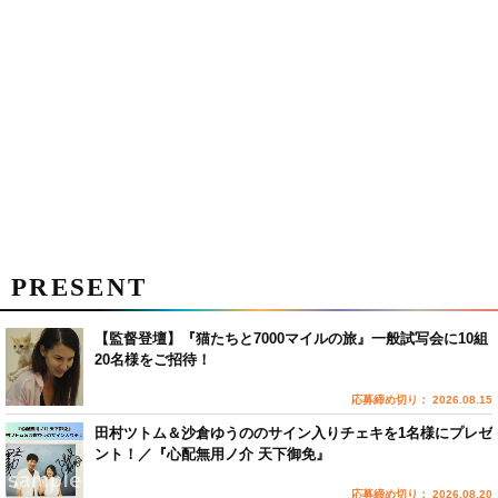
PRESENT
【監督登壇】『猫たちと7000マイルの旅』一般試写会に10組
20名様をご招待！
応募締め切り： 2026.08.15
田村ツトム＆沙倉ゆうののサイン入りチェキを1名様にプレゼ
ント！／『心配無用ノ介 天下御免』
応募締め切り： 2026.08.20