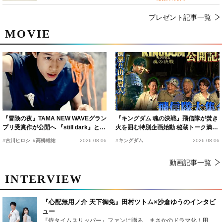
プレゼント記事一覧
MOVIE
『冒険の夜』TAMA NEW WAVEグラン
『キングダム 魂の決戦』飛信隊が焚き
プリ受賞作が公開へ 『still dark』と同
火を囲む特別企画始動 秘蔵トーク満載
時上映決定
の“キングダムキャンプ”開催
#古川ヒロシ
#髙橋雄祐
2026.08.06
#キングダム
2026.08.06
動画記事一覧
INTERVIEW
『心配無用ノ介 天下御免』田村ツトム×沙倉ゆうのインタビ
ュー
『侍タイムスリッパー』ファンに贈る、まさかのドラマ化！田村ツトム×沙倉ゆうのが語る『心配無用ノ介』撮影秘話