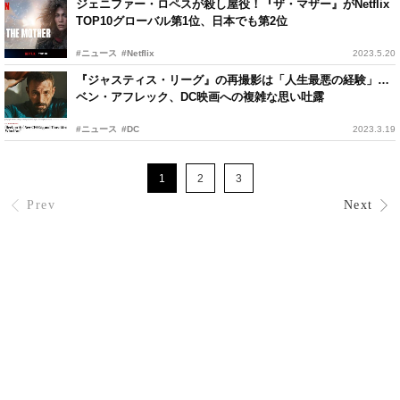
ジェニファー・ロペスが殺し屋役！『ザ・マザー』がNetflix
TOP10グローバル第1位、日本でも第2位
#ニュース
#Netflix
2023.5.20
『ジャスティス・リーグ』の再撮影は「人生最悪の経験」…
ベン・アフレック、DC映画への複雑な思い吐露
#ニュース
#DC
2023.3.19
1
2
3
Prev
Next