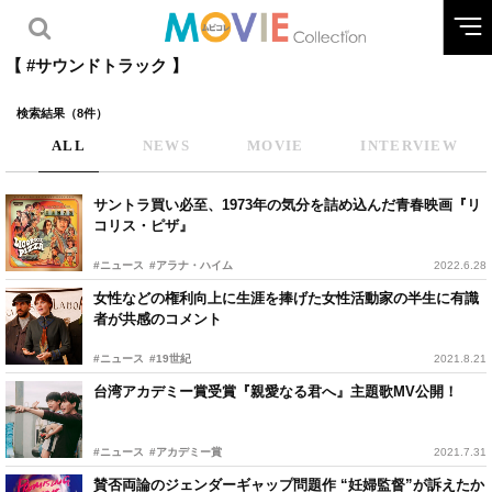
【 #サウンドトラック 】
検索結果（8件）
ALL
NEWS
MOVIE
INTERVIEW
サントラ買い必至、1973年の気分を詰め込んだ青春映画『リ
コリス・ピザ』
#ニュース
#アラナ・ハイム
2022.6.28
女性などの権利向上に生涯を捧げた女性活動家の半生に有識
者が共感のコメント
#ニュース
#19世紀
2021.8.21
台湾アカデミー賞受賞『親愛なる君へ』主題歌MV公開！
#ニュース
#アカデミー賞
2021.7.31
賛否両論のジェンダーギャップ問題作 “妊婦監督”が訴えたか