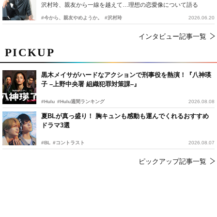
沢村玲、親友から一線を越えて…理想の恋愛像について語る
#今から、親友やめようか。
#沢村玲
2026.06.20
インタビュー記事一覧
PICKUP
黒木メイサがハードなアクションで刑事役を熱演！『八神瑛
子 –上野中央署 組織犯罪対策課–』
#Hulu
#Hulu週間ランキング
2026.08.08
夏BLが真っ盛り！ 胸キュンも感動も運んでくれるおすすめ
ドラマ3選
#BL
#コントラスト
2026.08.07
ピックアップ記事一覧