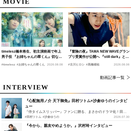
MOVIE
timelesz橋本将生、初主演映画で年上
『冒険の夜』TAMA NEW WAVEグラン
男子役 『お姉ちゃんの翠くん』切ない
プリ受賞作が公開へ 『still dark』と同
恋の幕開けを予感
時上映決定
#timelesz
#お姉ちゃんの翠くん
2026.08.08
#古川ヒロシ
#髙橋雄祐
2026.08.06
動画記事一覧
INTERVIEW
『心配無用ノ介 天下御免』田村ツトム×沙倉ゆうのインタビ
ュー
『侍タイムスリッパー』ファンに贈る、まさかのドラマ化！田村ツトム×沙倉ゆうのが語る『心配無用ノ介』撮影秘話
#田村ツトム
#沙倉ゆうの
2026.07.30
『今から、親友やめようか。』沢村玲インタビュー