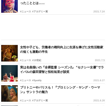
ったこととは……
#ニュース
#アカデミー賞
2021.7.24
女性や子ども、労働者の権利向上に生涯を捧げた女性活動家
の短くも激動の半生
#ニュース
#19世紀
2021.7.5
実は名曲揃いの『全裸監督 シーズン2』 “セクシー女優”でラ
イバルの森田望智と恒松祐里が談笑
#ニュース
#Spotify
2021.6.27
ブリトニーやパリスも！『プロミシング・ヤング・ウーマ
ン』サントラの魅力
#ニュース
#アカデミー賞
2021.6.26