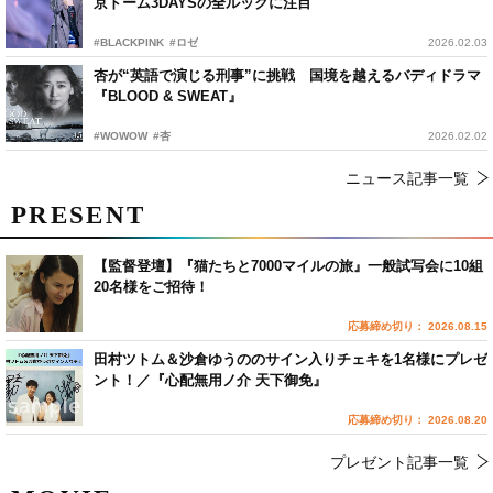
京ドーム3DAYSの全ルックに注目
#BLACKPINK
#ロゼ
2026.02.03
杏が“英語で演じる刑事”に挑戦 国境を越えるバディドラマ
『BLOOD & SWEAT』
#WOWOW
#杏
2026.02.02
ニュース記事一覧
PRESENT
【監督登壇】『猫たちと7000マイルの旅』一般試写会に10組
20名様をご招待！
応募締め切り： 2026.08.15
田村ツトム＆沙倉ゆうののサイン入りチェキを1名様にプレゼ
ント！／『心配無用ノ介 天下御免』
応募締め切り： 2026.08.20
プレゼント記事一覧