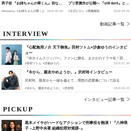
男子役 『お姉ちゃんの翠くん』切ない
プリ受賞作が公開へ 『still dark』と同
恋の幕開けを予感
時上映決定
#timelesz
#お姉ちゃんの翠くん
2026.08.08
#古川ヒロシ
#髙橋雄祐
2026.08.06
動画記事一覧
INTERVIEW
『心配無用ノ介 天下御免』田村ツトム×沙倉ゆうのインタビ
ュー
『侍タイムスリッパー』ファンに贈る、まさかのドラマ化！田村ツトム×沙倉ゆうのが語る『心配無用ノ介』撮影秘話
#田村ツトム
#沙倉ゆうの
2026.07.30
『今から、親友やめようか。』沢村玲インタビュー
沢村玲、親友から一線を越えて…理想の恋愛像について語る
#今から、親友やめようか。
#沢村玲
2026.06.20
インタビュー記事一覧
PICKUP
黒木メイサがハードなアクションで刑事役を熱演！『八神瑛
子 –上野中央署 組織犯罪対策課–』