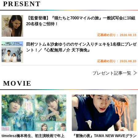
PRESENT
【監督登壇】『猫たちと7000マイルの旅』一般試写会に10組
20名様をご招待！
応募締め切り： 2026.08.15
田村ツトム＆沙倉ゆうののサイン入りチェキを1名様にプレゼ
ント！／『心配無用ノ介 天下御免』
応募締め切り： 2026.08.20
プレゼント記事一覧
MOVIE
timelesz橋本将生、初主演映画で年上
『冒険の夜』TAMA NEW WAVEグラン