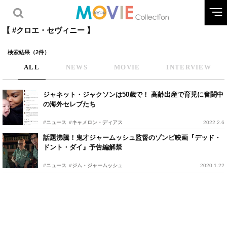
【 #クロエ・セヴィニー 】
検索結果（2件）
ALL
NEWS
MOVIE
INTERVIEW
ジャネット・ジャクソンは50歳で！ 高齢出産で育児に奮闘中
の海外セレブたち
#ニュース
#キャメロン・ディアス
2022.2.6
話題沸騰！鬼才ジャームッシュ監督のゾンビ映画『デッド・
ドント・ダイ』予告編解禁
#ニュース
#ジム・ジャームッシュ
2020.1.22