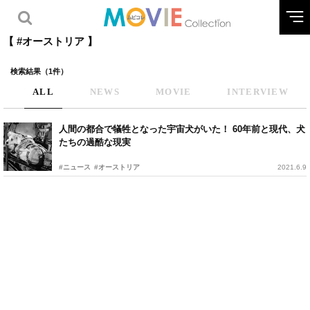
【 #オーストリア 】
検索結果（1件）
ALL
NEWS
MOVIE
INTERVIEW
人間の都合で犠牲となった宇宙犬がいた！ 60年前と現代、犬
たちの過酷な現実
#ニュース
#オーストリア
2021.6.9