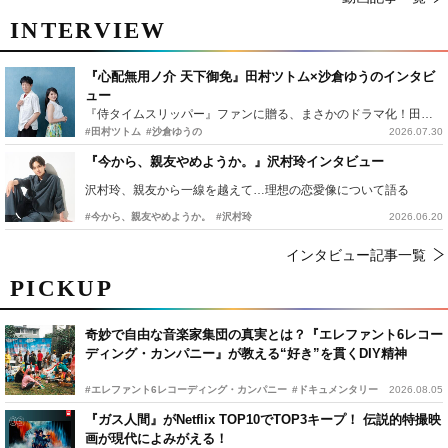
INTERVIEW
『心配無用ノ介 天下御免』田村ツトム×沙倉ゆうのインタビ
ュー
『侍タイムスリッパー』ファンに贈る、まさかのドラマ化！田村ツトム×沙倉ゆうのが語る『心配無用ノ介』撮影秘話
#田村ツトム
#沙倉ゆうの
2026.07.30
『今から、親友やめようか。』沢村玲インタビュー
沢村玲、親友から一線を越えて…理想の恋愛像について語る
#今から、親友やめようか。
#沢村玲
2026.06.20
インタビュー記事一覧
PICKUP
奇妙で自由な音楽家集団の真実とは？『エレファント6レコー
ディング・カンパニー』が教える“好き”を貫くDIY精神
#エレファント6レコーディング・カンパニー
#ドキュメンタリー
2026.08.05
『ガス人間』がNetflix TOP10でTOP3キープ！ 伝説的特撮映
画が現代によみがえる！