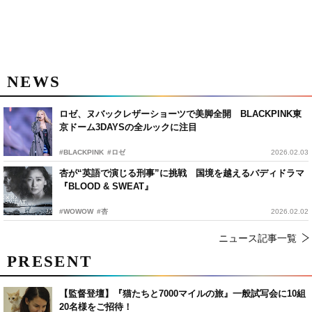
NEWS
ロゼ、ヌバックレザーショーツで美脚全開 BLACKPINK東
京ドーム3DAYSの全ルックに注目
#BLACKPINK
#ロゼ
2026.02.03
杏が“英語で演じる刑事”に挑戦 国境を越えるバディドラマ
『BLOOD & SWEAT』
#WOWOW
#杏
2026.02.02
ニュース記事一覧
PRESENT
【監督登壇】『猫たちと7000マイルの旅』一般試写会に10組
20名様をご招待！