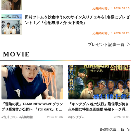
応募締め切り： 2026.08.15
田村ツトム＆沙倉ゆうののサイン入りチェキを1名様にプレゼ
ント！／『心配無用ノ介 天下御免』
応募締め切り： 2026.08.20
プレゼント記事一覧
MOVIE
『冒険の夜』TAMA NEW WAVEグラン
『キングダム 魂の決戦』飛信隊が焚き
プリ受賞作が公開へ 『still dark』と同
火を囲む特別企画始動 秘蔵トーク満載
時上映決定
の“キングダムキャンプ”開催
#古川ヒロシ
#髙橋雄祐
2026.08.06
#キングダム
2026.08.06
動画記事一覧