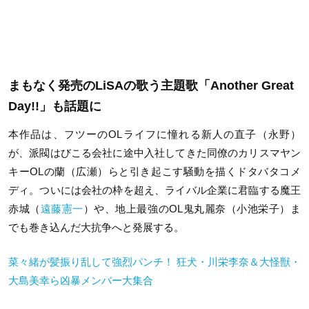
まもなく発売のLiSAの歌う主題歌「Another Great
Day!!」も話題に
本作品は、フツーのOLライフに憧れる新人の直子（永野）
が、派閥はびこる会社に途中入社してきた同僚のカリスマヤン
キーOLの蘭（広瀬）らと引き起こす騒動を描くドタバタコメ
ディ。ついには会社の枠を超え、ライバル企業に君臨する魔王
赤城（
遠藤憲一
）や、地上最強のOL鬼丸麗奈（小池栄子）ま
でも巻き込んだ大抗争へと発展する。
菜々緒が髪振り乱して強烈パンチ！ 狂犬・川栄李奈＆大怪獣・
大島美幸ら凶暴メンバー大集合