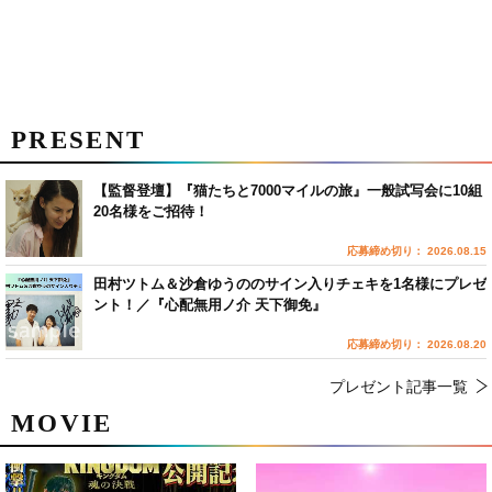
PRESENT
【監督登壇】『猫たちと7000マイルの旅』一般試写会に10組
20名様をご招待！
応募締め切り： 2026.08.15
田村ツトム＆沙倉ゆうののサイン入りチェキを1名様にプレゼ
ント！／『心配無用ノ介 天下御免』
応募締め切り： 2026.08.20
プレゼント記事一覧
MOVIE