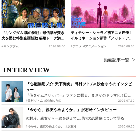
『キングダム 魂の決戦』飛信隊が焚き
ティモシー・シャラメ初アニメ声優！
火を囲む特別企画始動 秘蔵トーク満載
イルミネーション新作『ノット・アロ
の“キングダムキャンプ”開催
ーン』2027年公開決定
#キングダム
2026.08.06
#アニメ
#アニメーション
2026.08.06
動画記事一覧
INTERVIEW
『心配無用ノ介 天下御免』田村ツトム×沙倉ゆうのインタビ
ュー
『侍タイムスリッパー』ファンに贈る、まさかのドラマ化！田村ツトム×沙倉ゆうのが語る『心配無用ノ介』撮影秘話
#田村ツトム
#沙倉ゆうの
2026.07.30
『今から、親友やめようか。』沢村玲インタビュー
沢村玲、親友から一線を越えて…理想の恋愛像について語る
#今から、親友やめようか。
#沢村玲
2026.06.20