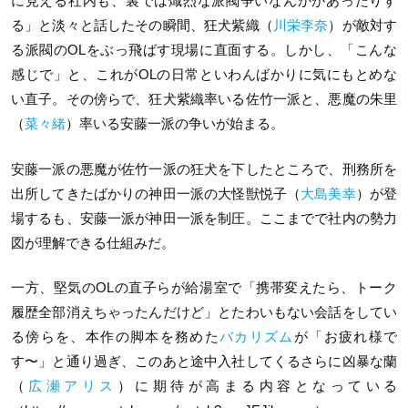
に見える社内も、裏では熾烈な派閥争いなんかがあったりす
る」と淡々と話したその瞬間、狂犬紫織（
川栄李奈
）が敵対す
る派閥のOLをぶっ飛ばす現場に直面する。しかし、「こんな
感じで」と、これがOLの日常といわんばかりに気にもとめな
い直子。その傍らで、狂犬紫織率いる佐竹一派と、悪魔の朱里
（
菜々緒
）率いる安藤一派の争いが始まる。
安藤一派の悪魔が佐竹一派の狂犬を下したところで、刑務所を
出所してきたばかりの神田一派の大怪獣悦子（
大島美幸
）が登
場するも、安藤一派が神田一派を制圧。ここまでで社内の勢力
図が理解できる仕組みだ。
一方、堅気のOLの直子らが給湯室で「携帯変えたら、トーク
履歴全部消えちゃったんだけど」とたわいもない会話をしてい
る傍らを、本作の脚本を務めた
バカリズム
が「お疲れ様で
す〜」と通り過ぎ、このあと途中入社してくるさらに凶暴な蘭
（
広瀬アリス
）に期待が高まる内容となっている