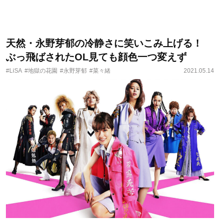
天然・永野芽郁の冷静さに笑いこみ上げる！
ぶっ飛ばされたOL見ても顔色一つ変えず
#LiSA
#地獄の花園
#永野芽郁
#菜々緒
2021.05.14