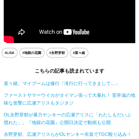
#LiSA
#地獄の花園
#永野芽郁
#菜々緒
こちらの記事も読まれています
菜々緒、マイブームは修行「滝行に行ってきまして…」
ファーストサマーウイカがタイマン張って大暴れ！ 室井滋の地
味な攻撃に広瀬アリスもタジタジ
OL永野芽郁が暴力ヤンキーの広瀬アリスに「わたしもだいぶ
慣れた」。『地獄の花園』公開日決定で動画も公開
永野芽郁、広瀬アリスらがOLヤンキー衣装でTGC殴り込み！