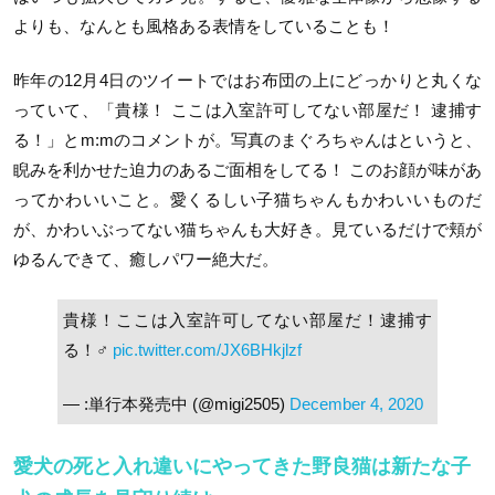
よりも、なんとも風格ある表情をしていることも！
昨年の12月4日のツイートではお布団の上にどっかりと丸くな
っていて、「貴様！ ここは入室許可してない部屋だ！ 逮捕す
る！」とm:mのコメントが。写真のまぐろちゃんはというと、
睨みを利かせた迫力のあるご面相をしてる！ このお顔が味があ
ってかわいいこと。愛くるしい子猫ちゃんもかわいいものだ
が、かわいぶってない猫ちゃんも大好き。見ているだけで頬が
ゆるんできて、癒しパワー絶大だ。
貴様！ここは入室許可してない部屋だ！逮捕す
る！‍♂️
pic.twitter.com/JX6BHkjlzf
— :単行本発売中 (@migi2505)
December 4, 2020
愛犬の死と入れ違いにやってきた野良猫は新たな子