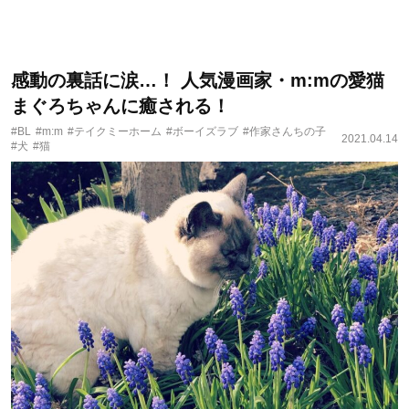
感動の裏話に涙…！ 人気漫画家・m:mの愛猫
まぐろちゃんに癒される！
#BL
#m:m
#テイクミーホーム
#ボーイズラブ
#作家さんちの子
2021.04.14
#犬
#猫