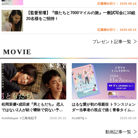
応募締め切り： 2026.08.14
【監督登壇】『猫たちと7000マイルの旅』一般試写会に10組
20名様をご招待！
応募締め切り： 2026.08.15
プレゼント記事一覧
MOVIE
松岡茉優×成田凌『男ともだち』 恋人
はるな愛が初の母親役 トランスジェン
ではない2人が紡ぐ曖昧で切ない予告
ダー当事者の視点で描く青春タイムス
編解禁
リップコメディ
#chilldspot
#三島有紀子
2026.08.10
#LGBTQ＋
2026.08.09
動画記事一覧