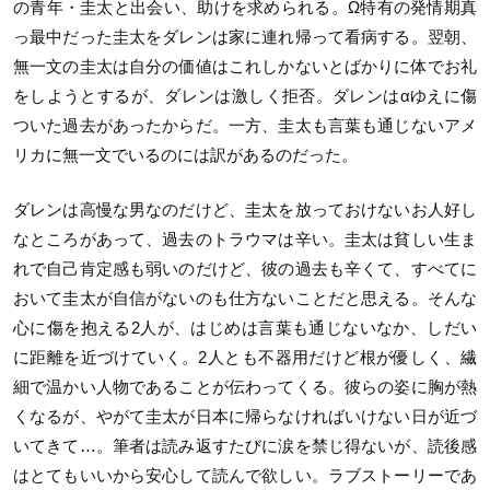
の青年・圭太と出会い、助けを求められる。Ω特有の発情期真
っ最中だった圭太をダレンは家に連れ帰って看病する。翌朝、
無一文の圭太は自分の価値はこれしかないとばかりに体でお礼
をしようとするが、ダレンは激しく拒否。ダレンはαゆえに傷
ついた過去があったからだ。一方、圭太も言葉も通じないアメ
リカに無一文でいるのには訳があるのだった。
ダレンは高慢な男なのだけど、圭太を放っておけないお人好し
なところがあって、過去のトラウマは辛い。圭太は貧しい生ま
れで自己肯定感も弱いのだけど、彼の過去も辛くて、すべてに
おいて圭太が自信がないのも仕方ないことだと思える。そんな
心に傷を抱える2人が、はじめは言葉も通じないなか、しだい
に距離を近づけていく。2人とも不器用だけど根が優しく、繊
細で温かい人物であることが伝わってくる。彼らの姿に胸が熱
くなるが、やがて圭太が日本に帰らなければいけない日が近づ
いてきて…。筆者は読み返すたびに涙を禁じ得ないが、読後感
はとてもいいから安心して読んで欲しい。ラブストーリーであ