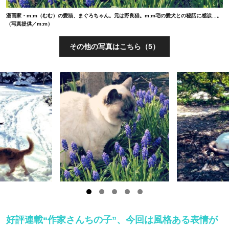
漫画家・m:m（むむ）の愛猫、まぐろちゃん。元は野良猫。m:m宅の愛犬との秘話に感涙…。
（写真提供／m:m）
その他の写真はこちら（5）
好評連載“作家さんちの子”、今回は風格ある表情が