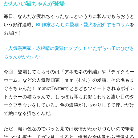
かわいい猫ちゃんが登場
毎日、なんだか疲れちゃったな…という方に和んでもらおうと
いう好評連載、
BL作家さんちの愛猫・愛犬を紹介するコラム
を
お届け！
・人気漫画家・赤根晴の愛猫にププッ！ いたずらっ子のひびき
ちゃんがかわいい
今回、登場してもらうのは『アネモネの刺繍』や『テイクミー
ホーム』などの人気漫画家・m:m（むむ）の愛猫、その名もま
ぐろちゃんだ！ m:mのTwitterでときどきツイートされるポイン
トカラーの猫ちゃんで、しっぽも耳もお顔もわりと濃い目のダ
ークブラウンをしている。色の濃淡がしっかりしてて佇むだけ
で絵になる猫ちゃんだ。
ただ、濃い色なのでパッと見では表情がわかりづらいので筆者
はいつも拡大してガン見。すると、優雅な全体像から想像する