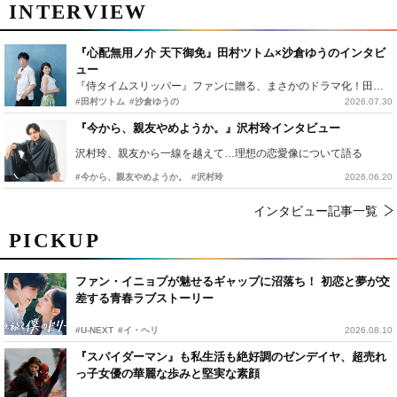
INTERVIEW
『心配無用ノ介 天下御免』田村ツトム×沙倉ゆうのインタビ
ュー
『侍タイムスリッパー』ファンに贈る、まさかのドラマ化！田村ツトム×沙倉ゆうのが語る『心配無用ノ介』撮影秘話
#田村ツトム
#沙倉ゆうの
2026.07.30
『今から、親友やめようか。』沢村玲インタビュー
沢村玲、親友から一線を越えて…理想の恋愛像について語る
#今から、親友やめようか。
#沢村玲
2026.06.20
インタビュー記事一覧
PICKUP
ファン・イニョプが魅せるギャップに沼落ち！ 初恋と夢が交
差する青春ラブストーリー
#U-NEXT
#イ・ヘリ
2026.08.10
『スパイダーマン』も私生活も絶好調のゼンデイヤ、超売れ
っ子女優の華麗な歩みと堅実な素顔