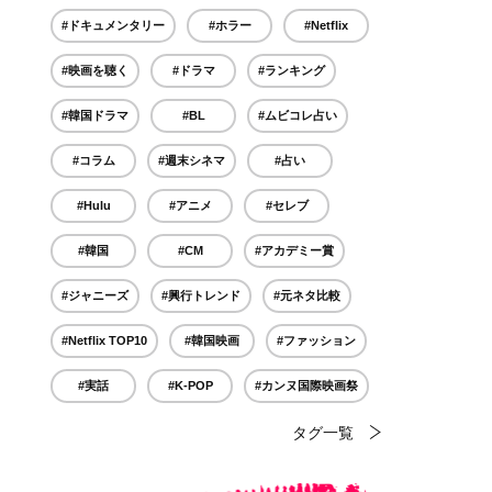
#ドキュメンタリー
#ホラー
#Netflix
#映画を聴く
#ドラマ
#ランキング
#韓国ドラマ
#BL
#ムビコレ占い
#コラム
#週末シネマ
#占い
#Hulu
#アニメ
#セレブ
#韓国
#CM
#アカデミー賞
#ジャニーズ
#興行トレンド
#元ネタ比較
#Netflix TOP10
#韓国映画
#ファッション
#実話
#K-POP
#カンヌ国際映画祭
タグ一覧