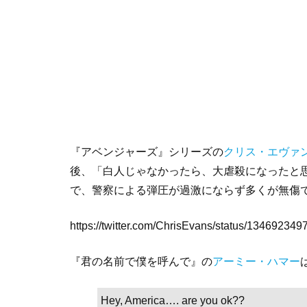
『アベンジャーズ』シリーズの
クリス・エヴァ
後、「白人じゃなかったら、大虐殺になったと
で、警察による弾圧が過激にならず多くが無傷
https://twitter.com/ChrisEvans/status/1346923
『君の名前で僕を呼んで』の
アーミー・ハマー
Hey, America…. are you ok??