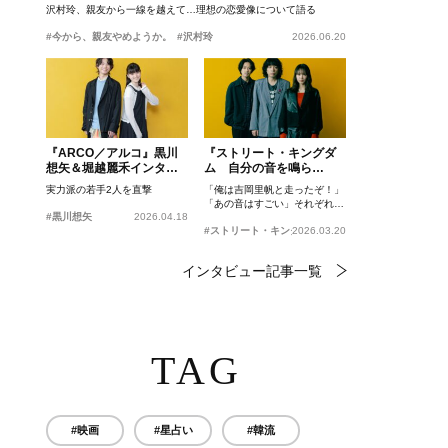
沢村玲、親友から一線を越えて…理想の恋愛像について語る
#今から、親友やめようか。
#沢村玲
2026.06.20
『ARCO／アルコ』黒川
『ストリート・キングダ
想矢＆堀越麗禾インタビ
ム 自分の音を鳴ら
ュー
せ。』峯田和伸、若葉竜
実力派の若手2人を直撃
「俺は吉岡里帆と走ったぞ！」
也、吉岡里帆インタビュ
「あの音はすごい」それぞれの
ー
#黒川想矢
2026.04.18
忘れがたいシーンとは？
#ストリート・キングダム 自分の音を鳴らせ。
2026.03.20
インタビュー記事一覧
TAG
#映画
#星占い
#韓流