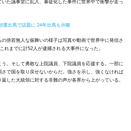
ていた議事堂に乱入、暴徒化した事件に世界中で衝撃が走っ
領選出馬で話題に 24年出馬も示唆
ちの傍若無人な振舞いの様子は写真や動画で世界中に発信さ
これまでに計52人が逮捕される大事件になった。
こう。そして勇敢な上院議員、下院議員を応援する。一部に
弱さで国を取り戻せないからだ。強さを示し、強くなければ
り返した大統領に対する非難の声が各界から上がっている。