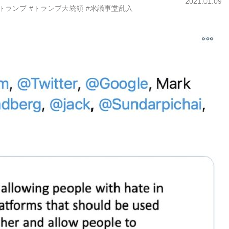
2021.01.09
トランプ
#トランプ大統領
#米議事堂乱入