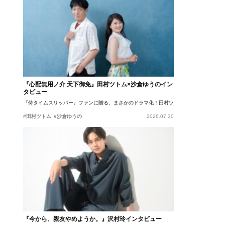
『心配無用ノ介 天下御免』田村ツトム×沙倉ゆうのイン
タビュー
『侍タイムスリッパー』ファンに贈る、まさかのドラマ化！田村ツトム×沙倉ゆうのが語
#田村ツトム
#沙倉ゆうの
2026.07.30
『今から、親友やめようか。』沢村玲インタビュー