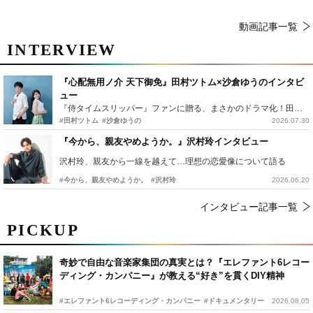
動画記事一覧
INTERVIEW
『心配無用ノ介 天下御免』田村ツトム×沙倉ゆうのインタビ
ュー
『侍タイムスリッパー』ファンに贈る、まさかのドラマ化！田村ツトム×沙倉ゆうのが語る『心配無用ノ介』撮影秘話
#田村ツトム
#沙倉ゆうの
2026.07.30
『今から、親友やめようか。』沢村玲インタビュー
沢村玲、親友から一線を越えて…理想の恋愛像について語る
#今から、親友やめようか。
#沢村玲
2026.06.20
インタビュー記事一覧
PICKUP
奇妙で自由な音楽家集団の真実とは？『エレファント6レコー
ディング・カンパニー』が教える“好き”を貫くDIY精神
#エレファント6レコーディング・カンパニー
#ドキュメンタリー
2026.08.05