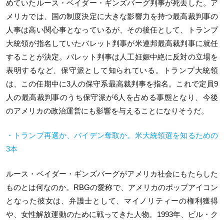
めていたルース・ベイダー・ギンズバーグ判事が死去した。ア
メリカでは、国の制度決定に大きな影響力を持つ最高裁判事の
人事は高い関心事となっているが、その後任として、トランプ
大統領が指名していたバレット判事が米連邦最高裁判事に就任
することが決定。バレット判事は人工妊娠中絶に反対の立場を
表明するなど、保守派として知られている。トランプ大統領
は、この任期中に3人の保守系最高裁判事を指名。これで定員9
人の最高裁判事のうち保守派が6人を占める事態となり、今後
のアメリカの政治運営にも影響を与えることになりそうだ。
・トランプ再選か、バイデン奪取か。米大統領選を知るための
3本
ルース・ベイダー・ギンズバーグがアメリカ社会にもたらした
ものとは何なのか。RBGの愛称で、アメリカのポップアイコン
となった彼女は、弁護士として、マイノリティーの権利獲得
や、女性解放運動のために戦ってきた人物。1993年、ビル・ク