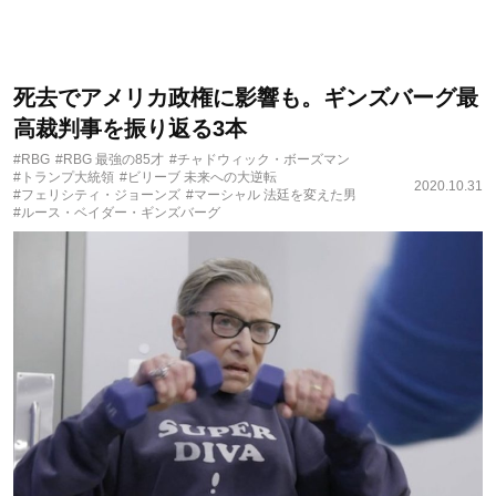
死去でアメリカ政権に影響も。ギンズバーグ最
高裁判事を振り返る3本
#RBG
#RBG 最強の85才
#チャドウィック・ボーズマン
#トランプ大統領
#ビリーブ 未来への大逆転
2020.10.31
#フェリシティ・ジョーンズ
#マーシャル 法廷を変えた男
#ルース・ベイダー・ギンズバーグ