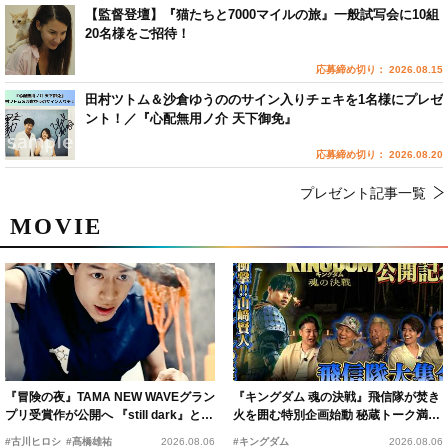
【監督登壇】『猫たちと7000マイルの旅』一般試写会に10組
20名様をご招待！
応募締め切り： 2026.08.15
田村ツトム＆沙倉ゆうののサイン入りチェキを1名様にプレゼ
ント！／『心配無用ノ介 天下御免』
応募締め切り： 2026.08.20
プレゼント記事一覧
MOVIE
『冒険の夜』TAMA NEW WAVEグラン
『キングダム 魂の決戦』飛信隊が焚き
プリ受賞作が公開へ 『still dark』と同
火を囲む特別企画始動 秘蔵トーク満載
時上映決定
の“キングダムキャンプ”開催
#古川ヒロシ
#髙橋雄祐
2026.08.06
#キングダム
2026.08.06