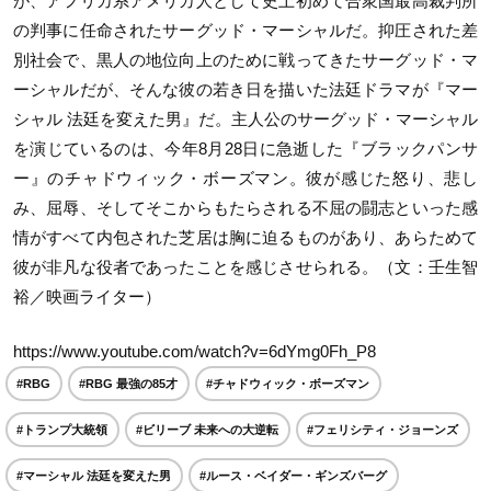
が、アフリカ系アメリカ人として史上初めて合衆国最高裁判所
の判事に任命されたサーグッド・マーシャルだ。抑圧された差
別社会で、黒人の地位向上のために戦ってきたサーグッド・マ
ーシャルだが、そんな彼の若き日を描いた法廷ドラマが『マー
シャル 法廷を変えた男』だ。主人公のサーグッド・マーシャル
を演じているのは、今年8月28日に急逝した『ブラックパンサ
ー』のチャドウィック・ボーズマン。彼が感じた怒り、悲し
み、屈辱、そしてそこからもたらされる不屈の闘志といった感
情がすべて内包された芝居は胸に迫るものがあり、あらためて
彼が非凡な役者であったことを感じさせられる。（文：壬生智
裕／映画ライター）
https://www.youtube.com/watch?v=6dYmg0Fh_P8
#RBG
#RBG 最強の85才
#チャドウィック・ボーズマン
#トランプ大統領
#ビリーブ 未来への大逆転
#フェリシティ・ジョーンズ
#マーシャル 法廷を変えた男
#ルース・ベイダー・ギンズバーグ