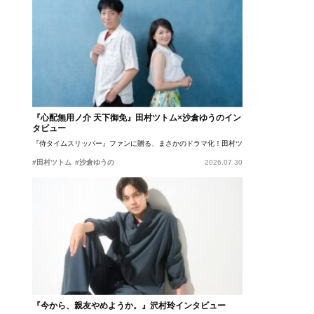
『心配無用ノ介 天下御免』田村ツトム×沙倉ゆうのイン
タビュー
『侍タイムスリッパー』ファンに贈る、まさかのドラマ化！田村ツトム×沙倉ゆうのが語
#田村ツトム
#沙倉ゆうの
2026.07.30
『今から、親友やめようか。』沢村玲インタビュー