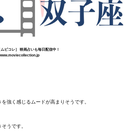
tion［ムビコレ］ 映画占いも毎日配信中！
/www.moviecollection.jp
きを強く感じるムードが高まりそうです。
きそうです。