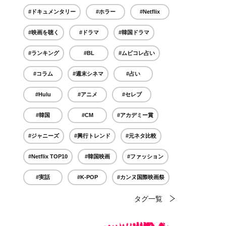
#ドキュメンタリー
#ホラー
#Netflix
#映画を聴く
#ドラマ
#韓国ドラマ
#ランキング
#BL
#ムビコレ占い
#コラム
#週末シネマ
#占い
#Hulu
#アニメ
#セレブ
#韓国
#CM
#アカデミー賞
#ジャニーズ
#興行トレンド
#元ネタ比較
#Netflix TOP10
#韓国映画
#ファッション
#実話
#K-POP
#カンヌ国際映画祭
タグ一覧