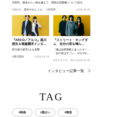
沢村玲、親友から一線を越えて…理想の恋愛像について語る
#今から、親友やめようか。
#沢村玲
2026.06.20
『ARCO／アルコ』黒川
『ストリート・キングダ
想矢＆堀越麗禾インタビ
ム 自分の音を鳴ら
ュー
せ。』峯田和伸、若葉竜
実力派の若手2人を直撃
「俺は吉岡里帆と走ったぞ！」
也、吉岡里帆インタビュ
「あの音はすごい」それぞれの
ー
#黒川想矢
2026.04.18
忘れがたいシーンとは？
#ストリート・キングダム 自分の音を鳴らせ。
2026.03.20
インタビュー記事一覧
TAG
#映画
#星占い
#韓流