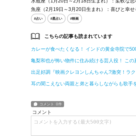
水瓶座（1月20日～2月18日生まれ）：柔軟な
魚座（2月19日～3月20日生まれ）：喜びと幸
#占い
#星占い
#映画
こちらの記事も読まれています
カレーが食べたくなる！ インドの黄金寺院で5
亀梨和也が怖い物件に住み続ける芸人役！ この
出足好調『映画クレヨンしんちゃん?激突！ラ
耳の聞こえない両親と弟と暮らしながらも歌手