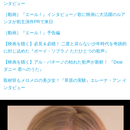
ンタビュー
［動画］『エール！』インタビュー／歌に映画に大活躍のルア
ンヌが初主演作PRで来日
［動画］『エール！』予告編
【映画を聴く】必見＆必聴！ 二度と戻らない少年時代を奇跡的
に封じ込めた『ボーイ・ソプラノ ただひとつの歌声』
【映画を聴く】アル・パチーノの枯れた歌声が新鮮！ 『Dear
ダニー 君へのうた』
取材班もメロメロの美少女！『草原の実験』エレーナ・アン イ
ンタビュー