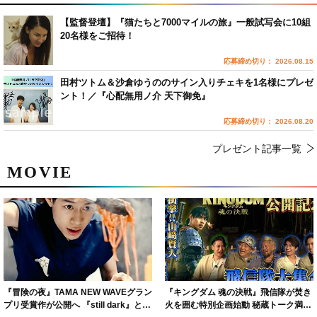
【監督登壇】『猫たちと7000マイルの旅』一般試写会に10組
20名様をご招待！
応募締め切り： 2026.08.15
田村ツトム＆沙倉ゆうののサイン入りチェキを1名様にプレゼ
ント！／『心配無用ノ介 天下御免』
応募締め切り： 2026.08.20
プレゼント記事一覧
MOVIE
『冒険の夜』TAMA NEW WAVEグラン
『キングダム 魂の決戦』飛信隊が焚き
プリ受賞作が公開へ 『still dark』と同
火を囲む特別企画始動 秘蔵トーク満載