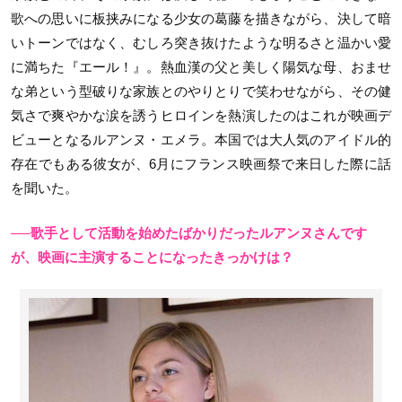
歌への思いに板挟みになる少女の葛藤を描きながら、決して暗
いトーンではなく、むしろ突き抜けたような明るさと温かい愛
に満ちた『エール！』。熱血漢の父と美しく陽気な母、おませ
な弟という型破りな家族とのやりとりで笑わせながら、その健
気さで爽やかな涙を誘うヒロインを熱演したのはこれが映画デ
ビューとなるルアンヌ・エメラ。本国では大人気のアイドル的
存在でもある彼女が、6月にフランス映画祭で来日した際に話
を聞いた。
──歌手として活動を始めたばかりだったルアンヌさんです
が、映画に主演することになったきっかけは？