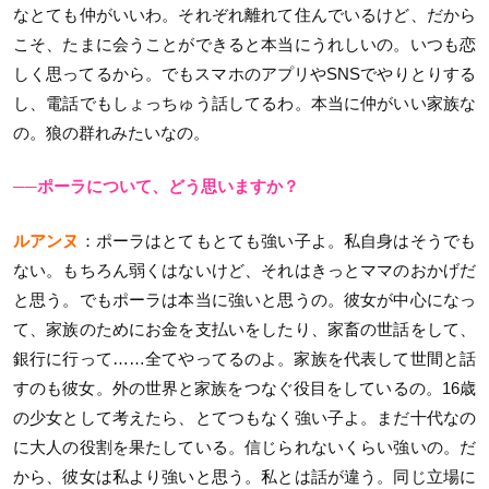
なとても仲がいいわ。それぞれ離れて住んでいるけど、だから
こそ、たまに会うことができると本当にうれしいの。いつも恋
しく思ってるから。でもスマホのアプリやSNSでやりとりする
し、電話でもしょっちゅう話してるわ。本当に仲がいい家族な
の。狼の群れみたいなの。
──ポーラについて、どう思いますか？
ルアンヌ
：ポーラはとてもとても強い子よ。私自身はそうでも
ない。もちろん弱くはないけど、それはきっとママのおかげだ
と思う。でもポーラは本当に強いと思うの。彼女が中心になっ
て、家族のためにお金を支払いをしたり、家畜の世話をして、
銀行に行って……全てやってるのよ。家族を代表して世間と話
すのも彼女。外の世界と家族をつなぐ役目をしているの。16歳
の少女として考えたら、とてつもなく強い子よ。まだ十代なの
に大人の役割を果たしている。信じられないくらい強いの。だ
から、彼女は私より強いと思う。私とは話が違う。同じ立場に