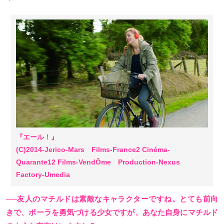
『エール！』
(C)2014-Jerico-Mars Films-France2 Cinéma-
Quarante12 Films-VendÔme Production-Nexus
Factory-Umedia
──友人のマチルドは素敵なキャラクターですね。とても前向
きで、ポーラを勇気づける少女ですが、あなた自身にマチルド