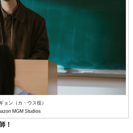
ギョン（カ・ウス役）
mazon MGM Studios
師！