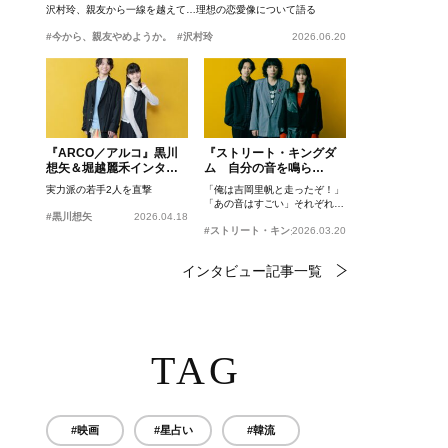
沢村玲、親友から一線を越えて…理想の恋愛像について語る
#今から、親友やめようか。
#沢村玲
2026.06.20
『ARCO／アルコ』黒川
『ストリート・キングダ
想矢＆堀越麗禾インタビ
ム 自分の音を鳴ら
ュー
せ。』峯田和伸、若葉竜
実力派の若手2人を直撃
「俺は吉岡里帆と走ったぞ！」
也、吉岡里帆インタビュ
「あの音はすごい」それぞれの
ー
#黒川想矢
2026.04.18
忘れがたいシーンとは？
#ストリート・キングダム 自分の音を鳴らせ。
2026.03.20
インタビュー記事一覧
TAG
#映画
#星占い
#韓流