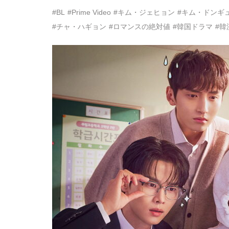
#BL
#Prime Video
#キム・ジェヒョン
#キム・ドンギ
#チャ・ハギョン
#ロマンスの絶対値
#韓国ドラマ
#韓