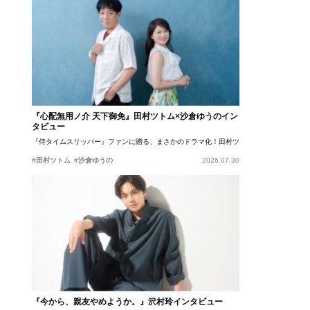
『心配無用ノ介 天下御免』田村ツトム×沙倉ゆうのイン
タビュー
『侍タイムスリッパー』ファンに贈る、まさかのドラマ化！田村ツトム×沙倉ゆうのが語
#田村ツトム
#沙倉ゆうの
2026.07.30
『今から、親友やめようか。』沢村玲インタビュー