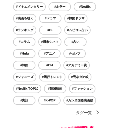
#ドキュメンタリー
#ホラー
#Netflix
#映画を聴く
#ドラマ
#韓国ドラマ
#ランキング
#BL
#ムビコレ占い
#コラム
#週末シネマ
#占い
#Hulu
#アニメ
#セレブ
#韓国
#CM
#アカデミー賞
#ジャニーズ
#興行トレンド
#元ネタ比較
#Netflix TOP10
#韓国映画
#ファッション
#実話
#K-POP
#カンヌ国際映画祭
タグ一覧