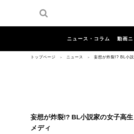
ニュース・コラム
動画ニ
トップページ
ニュース
妄想が炸裂!? BL
＞
＞
妄想が炸裂!? BL小説家の女子
メディ