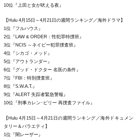
10位『上田と女が吠える夜』
【Hulu 4月15日～4月21日の週間ランキング／海外ドラマ】
1位『フルハウス』
2位『LAW & ORDER：性犯罪特捜班』
3位『NCIS ～ネイビー犯罪捜査班』
4位『シカゴ・メッド』
5位『アウトランダー』
6位『グッド・ドクター 名医の条件』
7位『FBI：特別捜査班』
8位『S.W.A.T.』
9位『ALERT 失踪者緊急警報』
10位『刑事カレン･ピリー 再捜査ファイル』
【Hulu 4月15日～4月21日の週間ランキング／海外ドキュメン
タリー＆バラエティ】
1位『闇レーザー』