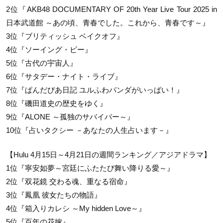
2位『AKB48 DOCUMENTARY OF 20th Year Live Tour 2025 in
日本武道館 ～あの頃、青春でした。これから、青春です～』
3位『ブリティッシュ ベイクオフ』
4位『ソーイング・ビー』
5位『古代の宇宙人』
6位『サタデー・ナイト・ライブ』
7位『ぱんだぴあ日記 ユルふわパンダがいっぱい！』
8位『磯田道史の歴史をゆく』
9位『ALONE ～孤独のサバイバー～』
10位『占いタクシー －あなたの人生占います－』
【Hulu 4月15日～4月21日の週間ランキング／アジアドラマ】
1位『寧安如夢～宮廷にふたたび舞い降りる愛～』
2位『双花鏡 交わる魂、重なる宿命』
3位『鳳凰 彼女たちの物語』
4位『箱入りカレシ ～My hidden Love～』
5位『百年の花嫁』