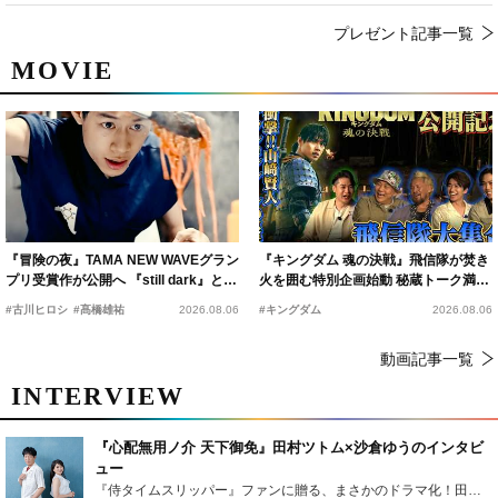
プレゼント記事一覧
MOVIE
『冒険の夜』TAMA NEW WAVEグラン
『キングダム 魂の決戦』飛信隊が焚き
プリ受賞作が公開へ 『still dark』と同
火を囲む特別企画始動 秘蔵トーク満載
時上映決定
の“キングダムキャンプ”開催
#古川ヒロシ
#髙橋雄祐
2026.08.06
#キングダム
2026.08.06
動画記事一覧
INTERVIEW
『心配無用ノ介 天下御免』田村ツトム×沙倉ゆうのインタビ
ュー
『侍タイムスリッパー』ファンに贈る、まさかのドラマ化！田村ツトム×沙倉ゆうのが語る『心配無用ノ介』撮影秘話