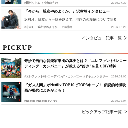
#田村ツトム
#沙倉ゆうの
2026.07.30
『今から、親友やめようか。』沢村玲インタビュー
沢村玲、親友から一線を越えて…理想の恋愛像について語る
#今から、親友やめようか。
#沢村玲
2026.06.20
インタビュー記事一覧
PICKUP
奇妙で自由な音楽家集団の真実とは？『エレファント6レコー
ディング・カンパニー』が教える“好き”を貫くDIY精神
#エレファント6レコーディング・カンパニー
#ドキュメンタリー
2026.08.05
『ガス人間』がNetflix TOP10でTOP3キープ！ 伝説的特撮映
画が現代によみがえる！
#Netflix
#Netflix TOP10
2026.08.04
ピックアップ記事一覧