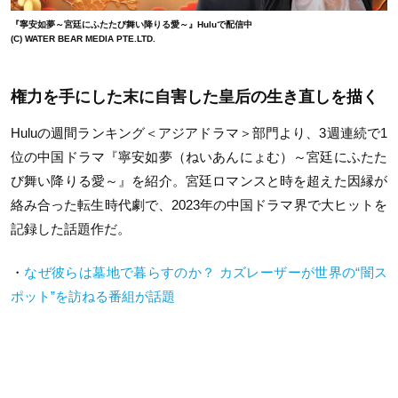
『寧安如夢～宮廷にふたたび舞い降りる愛～』Huluで配信中
(C) WATER BEAR MEDIA PTE.LTD.
権力を手にした末に自害した皇后の生き直しを描く
Huluの週間ランキング＜アジアドラマ＞部門より、3週連続で1
位の中国ドラマ『寧安如夢（ねいあんにょむ）～宮廷にふたた
び舞い降りる愛～』を紹介。宮廷ロマンスと時を超えた因縁が
絡み合った転生時代劇で、2023年の中国ドラマ界で大ヒットを
記録した話題作だ。
・
なぜ彼らは墓地で暮らすのか？ カズレーザーが世界の“闇ス
ポット”を訪ねる番組が話題