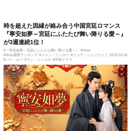
時を超えた因縁が絡み合う中国宮廷ロマンス
『寧安如夢～宮廷にふたたび舞い降りる愛～』
が3週連続1位！
#『寧安如夢～宮廷にふたたび舞い降りる愛～』
#Hulu
#Hulu週間ランキング
#ジャン・リンホー
#ジョウ・ジュンウェイ
2026.04.30
#バイ・ルー
#ワン・シンユエ
#中国ドラマ