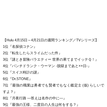
【Hulu 4月15日～4月21日の週間ランキング／TVシリーズ】
1位『名探偵コナン』
2位『転生したらスライムだった件』
3位『謎とき冒険バラエティー 世界の果てまでイッテＱ！』
4位『パンチドランク・ウーマン -脱獄まであと××日-』
5位『スイス時計の謎』
6位『Dr.STONE』
7位『最強の職業は勇者でも賢者でもなく鑑定士 (仮) らしいで
すよ？』
8位『月夜行路 ―答えは名作の中に―』
9位『最強の王様、二度目の人生は何をする？』