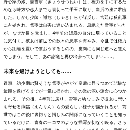
野心家の娘、姜雪寧（きょうせつねい）は、権力を手にするた
めなら味方や恋人までも裏切って手玉に取り、皇后の座に君臨
した。しかし少師・謝危（しゃき）らが謀反し、宮廷は反乱軍
に占拠され、雪寧は自害に追い込まれる。息絶えた雪寧だった
が、なぜか目を覚まし、4年前の18歳の自分に戻っていること
に気付く。彼女は前世での数々の悪事を悔やみ、今世では権力
から距離を置いて償おうするものの、皮肉にも同じ道へと進ん
でしまう。そして、あの謝危と再び出会ってしまい……。
未来を避けようとしても……
冒頭、幼少期の賢そうな雪寧がやがて皇后に昇りつめて悲惨な
最期を遂げるまでが一気に描かれ、その業の深い運命に心つか
まれる。その後、4年前に戻り、雪寧と幼なじみで彼女に想い
を寄せる燕臨（えんりん）らの愛らしい様子が描かれるが、前
世ではこの後に裏切りと憎しみの関係になっていくことを知っ
ているだけに、青春の一コマのような描写が切なく映る。さら