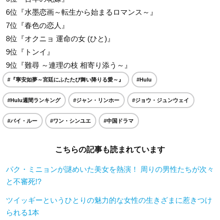
6位『水墨恋画～転生から始まるロマンス～』
7位『春色の恋人』
8位『オクニョ 運命の女 (ひと)』
9位『トンイ』
9位『難尋 ～連理の枝 相寄り添う～』
#『寧安如夢～宮廷にふたたび舞い降りる愛～』
#Hulu
#Hulu週間ランキング
#ジャン・リンホー
#ジョウ・ジュンウェイ
#バイ・ルー
#ワン・シンユエ
#中国ドラマ
こちらの記事も読まれています
パク・ミニョンが謎めいた美女を熱演！ 周りの男性たちが次々
と不審死!?
ツイッギーというひとりの魅力的な女性の生きざまに惹きつけ
られる1本