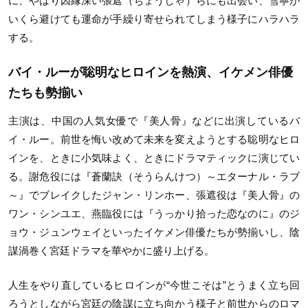
に、やはり因縁深い張遮（ちょうしゃ）らにも出会い、雪寧が
いくら避けても運命が手繰り寄せられてしまう様子にハラハラ
する。
バイ・ルーが聡明なヒロインを熱演、イケメン俳優
たちも勢揃い
主演は、中国の人気女優で『美人骨』などに出演しているバ
イ・ルー。前世を悔い改めて未来を変えようとする聡明なヒロ
インを、ときに小気味よく、ときにドラマティックに演じてい
る。謝危役には『蒼蘭訣（そうらんけつ）～エターナル・ラブ
～』でブレイクしたジャン・リンホー、張遮役は『美人骨』の
ワン・シンユエ、燕臨役には『うっかり拾った恋なのに』のジ
ョウ・ジュンウェイといったイケメン俳優たちが勢揃いし、陰
謀渦巻く宮廷ドラマを華やかに盛り上げる。
人生をやり直しているヒロインが“今世こそは”とうまく立ち回
ろうとしながら宮廷の陰謀に立ち向かう様子と前世からのロマ