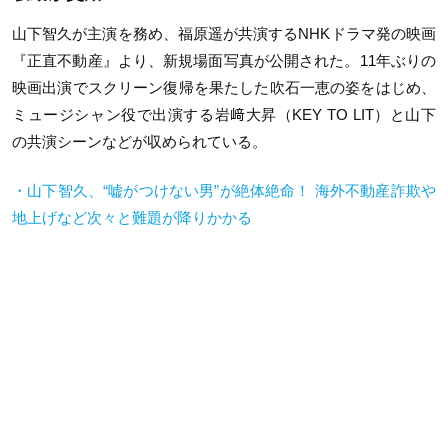
山下智久が主演を務め、福原遥が共演するNHKドラマ発の映画
『正直不動産』より、新規場面写真が公開された。11年ぶりの
映画出演でスクリーン復帰を果たした吹石一恵の姿をはじめ、
ミュージシャン役で出演する岩﨑大昇（KEY TO LIT）と山下
の共演シーンなどが収められている。
・山下智久、“嘘がつけない男”が絶体絶命！ 海外不動産詐欺や
地上げなど次々と難題が降りかかる