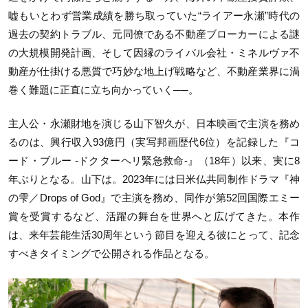
嘘もいとわず営業成績を勝ち取っていた“ライアー永瀬”時代の
過去の契約トラブル、元同僚である不動産ブローカーによる謎
の大規模開発計画、そして因縁のライバル会社・ミネルヴァ不
動産が仕掛ける悪質で巧妙な地上げ戦略など、不動産業界に渦
巻く難題に正直に立ち向かっていく──。
主人公・永瀬財地を演じる山下智久が、日本映画で主演を務め
るのは、興行収入93億円（実写邦画歴代6位）を記録した『コ
ード・ブルー -ドクターヘリ緊急救命-』（18年）以来、実に8
年ぶりとなる。山下は。2023年には日米仏共同制作ドラマ『神
の雫／Drops of God』で主演を務め、同作が第52回国際エミー
賞を受賞するなど、活躍の舞台を世界へと広げてきた。本作
は、来年芸能生活30周年という節目を迎える彼にとって、記念
すべきタイミングで公開される作品となる。