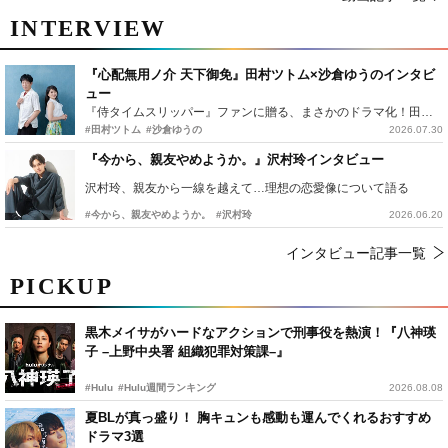
INTERVIEW
『心配無用ノ介 天下御免』田村ツトム×沙倉ゆうのインタビ
ュー
『侍タイムスリッパー』ファンに贈る、まさかのドラマ化！田村ツトム×沙倉ゆうのが語る『心配無用ノ介』撮影秘話
#田村ツトム
#沙倉ゆうの
2026.07.30
『今から、親友やめようか。』沢村玲インタビュー
沢村玲、親友から一線を越えて…理想の恋愛像について語る
#今から、親友やめようか。
#沢村玲
2026.06.20
インタビュー記事一覧
PICKUP
黒木メイサがハードなアクションで刑事役を熱演！『八神瑛
子 –上野中央署 組織犯罪対策課–』
#Hulu
#Hulu週間ランキング
2026.08.08
夏BLが真っ盛り！ 胸キュンも感動も運んでくれるおすすめ
ドラマ3選