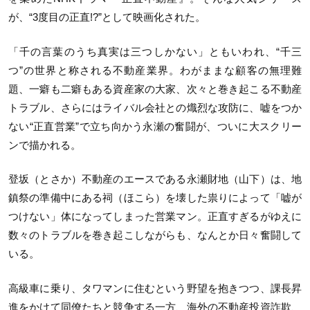
が、“3度目の正直!?”として映画化された。
「千の言葉のうち真実は三つしかない」ともいわれ、“千三
つ”の世界と称される不動産業界。わがままな顧客の無理難
題、一癖も二癖もある資産家の大家、次々と巻き起こる不動産
トラブル、さらにはライバル会社との熾烈な攻防に、嘘をつか
ない“正直営業”で立ち向かう永瀬の奮闘が、ついに大スクリー
ンで描かれる。
登坂（とさか）不動産のエースである永瀬財地（山下）は、地
鎮祭の準備中にある祠（ほこら）を壊した祟りによって「嘘が
つけない」体になってしまった営業マン。正直すぎるがゆえに
数々のトラブルを巻き起こしながらも、なんとか日々奮闘して
いる。
高級車に乗り、タワマンに住むという野望を抱きつつ、課長昇
進をかけて同僚たちと競争する一方、海外の不動産投資詐欺、