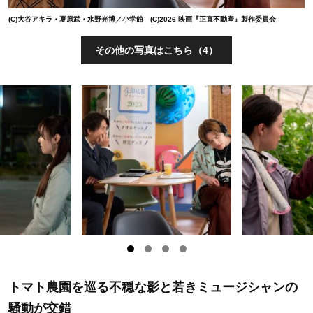
(C)大谷アキラ・夏原武・水野光博／小学館 (C)2026 映画『正直不動産』製作委員会
その他の写真はこちら（4）
トマト農園を巡る不穏な影と若きミュージシャンの
騒動が交錯