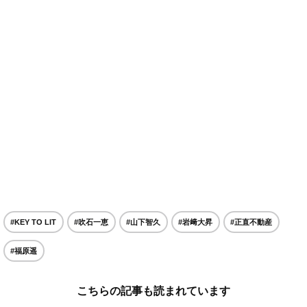
#KEY TO LIT
#吹石一恵
#山下智久
#岩﨑大昇
#正直不動産
#福原遥
こちらの記事も読まれています