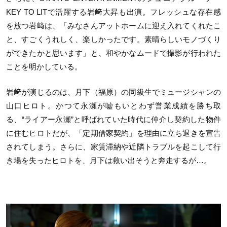
KEY TO LITで活躍する岩﨑大昇も出演。フレッシュな存在感
を放つ岩﨑は、「みなさんアットホームに迎え入れてくれたこ
と、すごくうれしく、楽しかったです。素晴らしいモノづくり
ができたかと思います」と、和やかなムードで撮影が行われた
ことを明かしている。
岩﨑が演じるのは、月下（福原）の同級生でミュージシャンの
山口ヒロト。かつて永瀬が嘘もいとわず営業成績を勝ち取
る、“ライアー永瀬”と呼ばれていた時代に仲介し契約した物件
に住むヒロトだが、「定期借家契約」を理由に立ち退きを宣告
されてしまう。さらに、家賃滞納や近隣トラブルを起こして行
き場を失ったヒロトを、月下は救い出そうと奔走するが…。