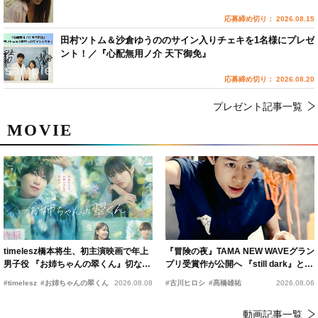
応募締め切り： 2026.08.15
田村ツトム＆沙倉ゆうののサイン入りチェキを1名様にプレゼ
ント！／『心配無用ノ介 天下御免』
応募締め切り： 2026.08.20
プレゼント記事一覧
MOVIE
timelesz橋本将生、初主演映画で年上
『冒険の夜』TAMA NEW WAVEグラン
男子役 『お姉ちゃんの翠くん』切ない
プリ受賞作が公開へ 『still dark』と同
恋の幕開けを予感
時上映決定
#timelesz
#お姉ちゃんの翠くん
2026.08.08
#古川ヒロシ
#髙橋雄祐
2026.08.06
動画記事一覧