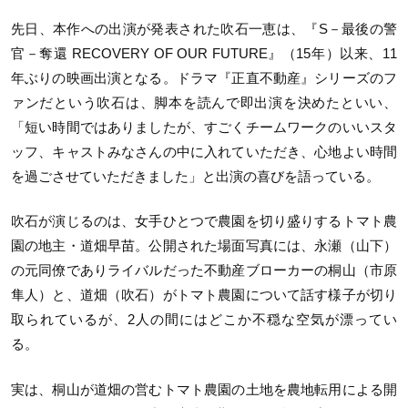
先日、本作への出演が発表された吹石一恵は、『S－最後の警
官－奪還 RECOVERY OF OUR FUTURE』（15年）以来、11
年ぶりの映画出演となる。ドラマ『正直不動産』シリーズのフ
ァンだという吹石は、脚本を読んで即出演を決めたといい、
「短い時間ではありましたが、すごくチームワークのいいスタ
ッフ、キャストみなさんの中に入れていただき、心地よい時間
を過ごさせていただきました」と出演の喜びを語っている。
吹石が演じるのは、女手ひとつで農園を切り盛りするトマト農
園の地主・道畑早苗。公開された場面写真には、永瀬（山下）
の元同僚でありライバルだった不動産ブローカーの桐山（市原
隼人）と、道畑（吹石）がトマト農園について話す様子が切り
取られているが、2人の間にはどこか不穏な空気が漂ってい
る。
実は、桐山が道畑の営むトマト農園の土地を農地転用による開