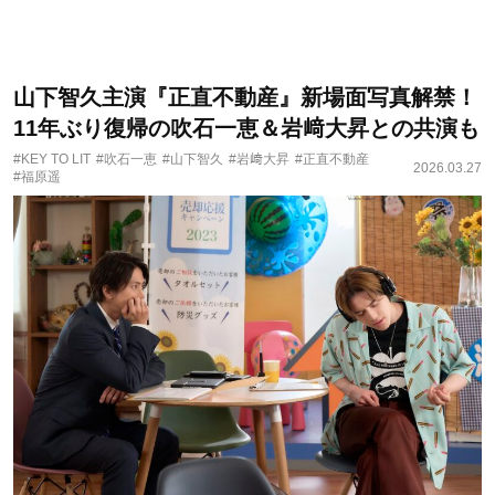
山下智久主演『正直不動産』新場面写真解禁！
11年ぶり復帰の吹石一恵＆岩﨑大昇との共演も
#KEY TO LIT
#吹石一恵
#山下智久
#岩﨑大昇
#正直不動産
2026.03.27
#福原遥