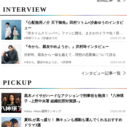
INTERVIEW
『心配無用ノ介 天下御免』田村ツトム×沙倉ゆうのインタビ
ュー
『侍タイムスリッパー』ファンに贈る、まさかのドラマ化！田村ツトム×沙倉ゆうのが語る『心配無用ノ介』撮影秘話
#田村ツトム
#沙倉ゆうの
2026.07.30
『今から、親友やめようか。』沢村玲インタビュー
沢村玲、親友から一線を越えて…理想の恋愛像について語る
#今から、親友やめようか。
#沢村玲
2026.06.20
インタビュー記事一覧
PICKUP
黒木メイサがハードなアクションで刑事役を熱演！『八神瑛
子 –上野中央署 組織犯罪対策課–』
#Hulu
#Hulu週間ランキング
2026.08.08
夏BLが真っ盛り！ 胸キュンも感動も運んでくれるおすすめ
ドラマ3選