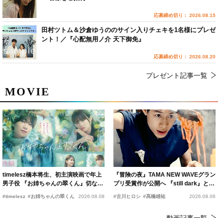
応募締め切り： 2026.08.15
田村ツトム＆沙倉ゆうののサイン入りチェキを1名様にプレゼ
ント！／『心配無用ノ介 天下御免』
応募締め切り： 2026.08.20
プレゼント記事一覧
MOVIE
timelesz橋本将生、初主演映画で年上
『冒険の夜』TAMA NEW WAVEグラン
男子役 『お姉ちゃんの翠くん』切ない
プリ受賞作が公開へ 『still dark』と同
恋の幕開けを予感
時上映決定
#timelesz
#お姉ちゃんの翠くん
2026.08.08
#古川ヒロシ
#髙橋雄祐
2026.08.06
動画記事一覧