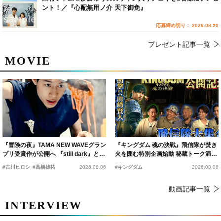
ント！／『心配無用ノ介 天下御免』
応募締め切り： 2026.08.20
プレゼント記事一覧
MOVIE
『冒険の夜』TAMA NEW WAVEグラン
『キングダム 魂の決戦』飛信隊が焚き
プリ受賞作が公開へ 『still dark』と同
火を囲む特別企画始動 秘蔵トーク満載
時上映決定
の“キングダムキャンプ”開催
#古川ヒロシ
#髙橋雄祐
2026.08.06
#キングダム
2026.08.06
動画記事一覧
INTERVIEW