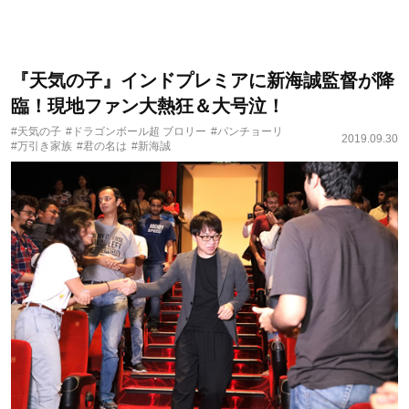
『天気の子』インドプレミアに新海誠監督が降
臨！現地ファン大熱狂＆大号泣！
#天気の子
#ドラゴンボール超 ブロリー
#パンチョーリ
2019.09.30
#万引き家族
#君の名は
#新海誠