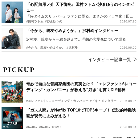
『心配無用ノ介 天下御免』田村ツトム×沙倉ゆうのインタビ
ュー
『侍タイムスリッパー』ファンに贈る、まさかのドラマ化！田村ツトム×沙倉ゆうのが語る『心配無用ノ介』撮影秘話
#田村ツトム
#沙倉ゆうの
2026.07.30
『今から、親友やめようか。』沢村玲インタビュー
沢村玲、親友から一線を越えて…理想の恋愛像について語る
#今から、親友やめようか。
#沢村玲
2026.06.20
インタビュー記事一覧
PICKUP
奇妙で自由な音楽家集団の真実とは？『エレファント6レコー
ディング・カンパニー』が教える“好き”を貫くDIY精神
#エレファント6レコーディング・カンパニー
#ドキュメンタリー
2026.08.05
『ガス人間』がNetflix TOP10でTOP3キープ！ 伝説的特撮映
画が現代によみがえる！
#Netflix
#Netflix TOP10
2026.08.04