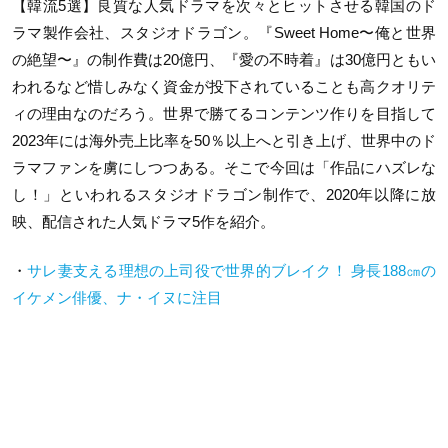
【
韓流5選
】良質な人気ドラマを次々とヒットさせる韓国のド
ラマ製作会社、スタジオドラゴン。『Sweet Home〜俺と世界
の絶望〜』の制作費は20億円、『愛の不時着』は30億円ともい
われるなど惜しみなく資金が投下されていることも高クオリテ
ィの理由なのだろう。世界で勝てるコンテンツ作りを目指して
2023年には海外売上比率を50％以上へと引き上げ、世界中のド
ラマファンを虜にしつつある。そこで今回は「作品にハズレな
し！」といわれるスタジオドラゴン制作で、2020年以降に放
映、配信された人気ドラマ5作を紹介。
・
サレ妻支える理想の上司役で世界的ブレイク！ 身長188㎝の
イケメン俳優、ナ・イヌに注目