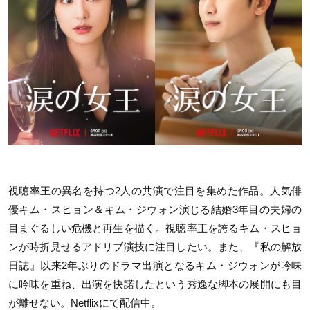
視聴率王の異名を持つ2人の共演で注目を集めた作品。人気俳
優キム・スヒョン＆キム・ジウォン演じる結婚3年目の夫婦の
目まぐるしい危機と再生を描く。視聴率王を誇るキム・スヒョ
ンが時折見せるアドリブ演技に注目したい。また、『私の解放
日誌』以来2年ぶりのドラマ出演となるキム・ジウォンが吟味
に吟味を重ね、出演を快諾したという秀逸な脚本の展開にも目
が離せない。Netflixにて配信中。