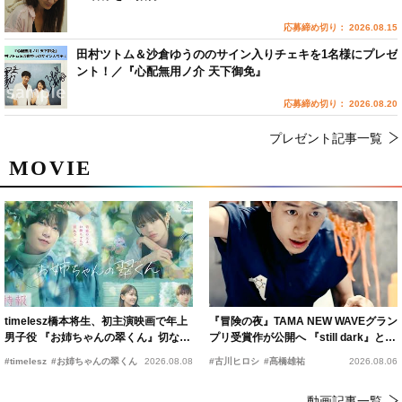
応募締め切り： 2026.08.15
田村ツトム＆沙倉ゆうののサイン入りチェキを1名様にプレゼ
ント！／『心配無用ノ介 天下御免』
応募締め切り： 2026.08.20
プレゼント記事一覧
MOVIE
timelesz橋本将生、初主演映画で年上
『冒険の夜』TAMA NEW WAVEグラン
男子役 『お姉ちゃんの翠くん』切ない
プリ受賞作が公開へ 『still dark』と同
恋の幕開けを予感
時上映決定
#timelesz
#お姉ちゃんの翠くん
2026.08.08
#古川ヒロシ
#髙橋雄祐
2026.08.06
動画記事一覧