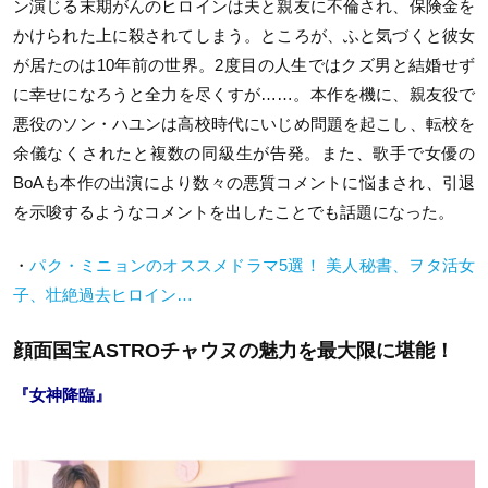
ン演じる末期がんのヒロインは夫と親友に不倫され、保険金を
かけられた上に殺されてしまう。ところが、ふと気づくと彼女
が居たのは10年前の世界。2度目の人生ではクズ男と結婚せず
に幸せになろうと全力を尽くすが……。本作を機に、親友役で
悪役のソン・ハユンは高校時代にいじめ問題を起こし、転校を
余儀なくされたと複数の同級生が告発。また、歌手で女優の
BoAも本作の出演により数々の悪質コメントに悩まされ、引退
を示唆するようなコメントを出したことでも話題になった。
・
パク・ミニョンのオススメドラマ5選！ 美人秘書、ヲタ活女
子、壮絶過去ヒロイン…
顔面国宝ASTROチャウヌの魅力を最大限に堪能！
『女神降臨』