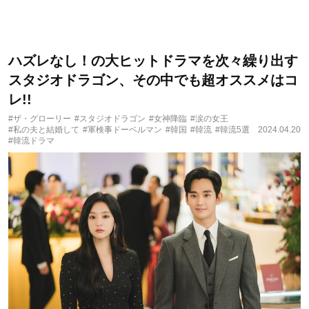
ハズレなし！の大ヒットドラマを次々繰り出す
スタジオドラゴン、その中でも超オススメはコ
レ!!
#ザ・グローリー
#スタジオドラゴン
#女神降臨
#涙の女王
#私の夫と結婚して
#軍検事ドーベルマン
#韓国
#韓流
#韓流5選
2024.04.20
#韓流ドラマ