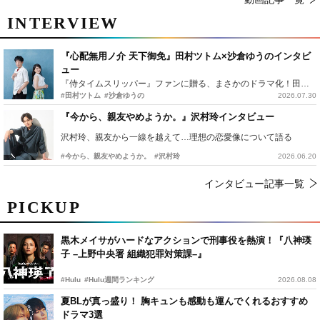
INTERVIEW
『心配無用ノ介 天下御免』田村ツトム×沙倉ゆうのインタビ
ュー
『侍タイムスリッパー』ファンに贈る、まさかのドラマ化！田村ツトム×沙倉ゆうのが語る『心配無用ノ介』撮影秘話
#田村ツトム
#沙倉ゆうの
2026.07.30
『今から、親友やめようか。』沢村玲インタビュー
沢村玲、親友から一線を越えて…理想の恋愛像について語る
#今から、親友やめようか。
#沢村玲
2026.06.20
インタビュー記事一覧
PICKUP
黒木メイサがハードなアクションで刑事役を熱演！『八神瑛
子 –上野中央署 組織犯罪対策課–』
#Hulu
#Hulu週間ランキング
2026.08.08
夏BLが真っ盛り！ 胸キュンも感動も運んでくれるおすすめ
ドラマ3選