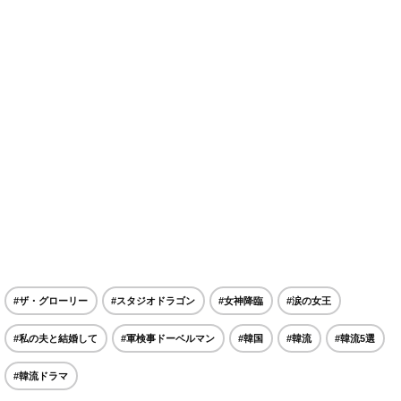
#ザ・グローリー
#スタジオドラゴン
#女神降臨
#涙の女王
#私の夫と結婚して
#軍検事ドーベルマン
#韓国
#韓流
#韓流5選
#韓流ドラマ