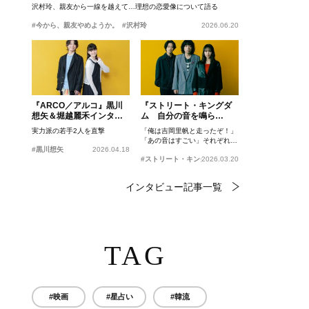
沢村玲、親友から一線を越えて…理想の恋愛像について語る
#今から、親友やめようか。
#沢村玲
2026.06.20
『ARCO／アルコ』黒川
『ストリート・キングダ
想矢＆堀越麗禾インタビ
ム 自分の音を鳴ら
ュー
せ。』峯田和伸、若葉竜
実力派の若手2人を直撃
「俺は吉岡里帆と走ったぞ！」
也、吉岡里帆インタビュ
「あの音はすごい」それぞれの
ー
#黒川想矢
2026.04.18
忘れがたいシーンとは？
#ストリート・キングダム 自分の音を鳴らせ。
2026.03.20
インタビュー記事一覧
TAG
#映画
#星占い
#韓流