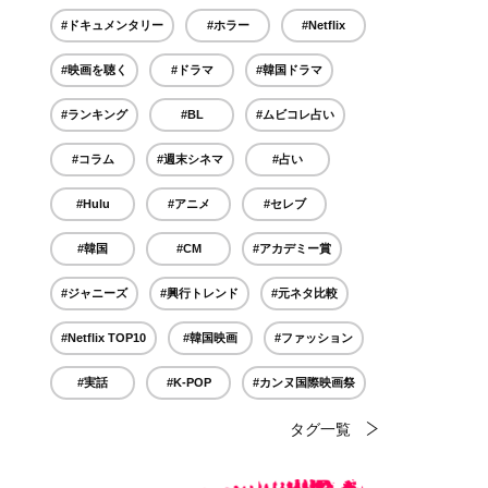
#ドキュメンタリー
#ホラー
#Netflix
#映画を聴く
#ドラマ
#韓国ドラマ
#ランキング
#BL
#ムビコレ占い
#コラム
#週末シネマ
#占い
#Hulu
#アニメ
#セレブ
#韓国
#CM
#アカデミー賞
#ジャニーズ
#興行トレンド
#元ネタ比較
#Netflix TOP10
#韓国映画
#ファッション
#実話
#K-POP
#カンヌ国際映画祭
タグ一覧