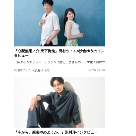
『心配無用ノ介 天下御免』田村ツトム×沙倉ゆうのイン
タビュー
『侍タイムスリッパー』ファンに贈る、まさかのドラマ化！田村ツトム×沙倉ゆうのが語
#田村ツトム
#沙倉ゆうの
2026.07.30
『今から、親友やめようか。』沢村玲インタビュー