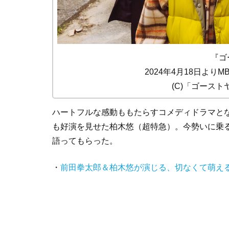
『ゴ
2024年4月18日よ
(C)「ゴース
ハートフルな感動ももたらすコメディドラマと
も好演を見せた柏木悠（超特急）。今勢いに乗
語ってもらった。
・
前田拳太郎＆柏木悠が演じる、切なくて萌え