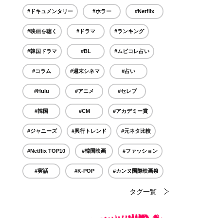
#ドキュメンタリー
#ホラー
#Netflix
#映画を聴く
#ドラマ
#ランキング
#韓国ドラマ
#BL
#ムビコレ占い
#コラム
#週末シネマ
#占い
#Hulu
#アニメ
#セレブ
#韓国
#CM
#アカデミー賞
#ジャニーズ
#興行トレンド
#元ネタ比較
#Netflix TOP10
#韓国映画
#ファッション
#実話
#K-POP
#カンヌ国際映画祭
タグ一覧