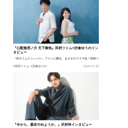
『心配無用ノ介 天下御免』田村ツトム×沙倉ゆうのイン
タビュー
『侍タイムスリッパー』ファンに贈る、まさかのドラマ化！田村ツトム×沙倉ゆうのが語
#田村ツトム
#沙倉ゆうの
2026.07.30
『今から、親友やめようか。』沢村玲インタビュー