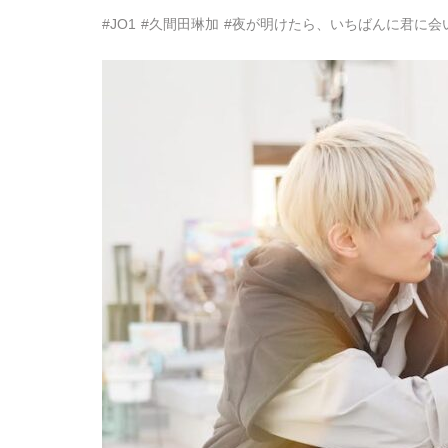
#JO1
#久間田琳加
#夜が明けたら、いちばんに君に会