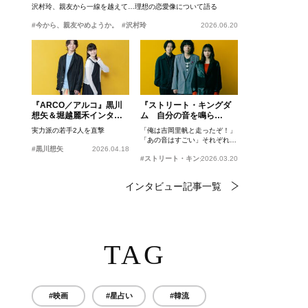
沢村玲、親友から一線を越えて…理想の恋愛像について語る
#今から、親友やめようか。
#沢村玲
2026.06.20
『ARCO／アルコ』黒川
『ストリート・キングダ
想矢＆堀越麗禾インタビ
ム 自分の音を鳴ら
ュー
せ。』峯田和伸、若葉竜
実力派の若手2人を直撃
「俺は吉岡里帆と走ったぞ！」
也、吉岡里帆インタビュ
「あの音はすごい」それぞれの
ー
#黒川想矢
2026.04.18
忘れがたいシーンとは？
#ストリート・キングダム 自分の音を鳴らせ。
2026.03.20
インタビュー記事一覧
TAG
#映画
#星占い
#韓流