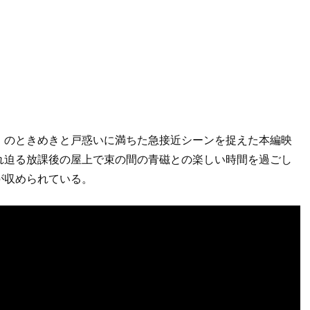
）のときめきと戸惑いに満ちた急接近シーンを捉えた本編映
れ迫る放課後の屋上で束の間の青磁との楽しい時間を過ごし
が収められている。