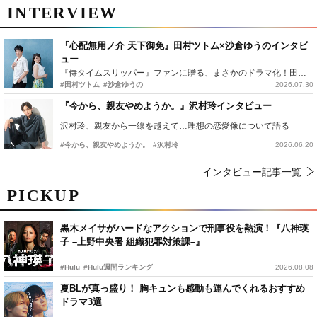
INTERVIEW
『心配無用ノ介 天下御免』田村ツトム×沙倉ゆうのインタビ
ュー
『侍タイムスリッパー』ファンに贈る、まさかのドラマ化！田村ツトム×沙倉ゆうのが語る『心配無用ノ介』撮影秘話
#田村ツトム
#沙倉ゆうの
2026.07.30
『今から、親友やめようか。』沢村玲インタビュー
沢村玲、親友から一線を越えて…理想の恋愛像について語る
#今から、親友やめようか。
#沢村玲
2026.06.20
インタビュー記事一覧
PICKUP
黒木メイサがハードなアクションで刑事役を熱演！『八神瑛
子 –上野中央署 組織犯罪対策課–』
#Hulu
#Hulu週間ランキング
2026.08.08
夏BLが真っ盛り！ 胸キュンも感動も運んでくれるおすすめ
ドラマ3選