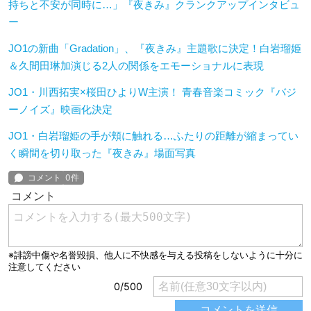
持ちと不安が同時に…」『夜きみ』クランクアップインタビュ
ー
JO1の新曲「Gradation」、『夜きみ』主題歌に決定！白岩瑠姫
＆久間田琳加演じる2人の関係をエモーショナルに表現
JO1・川西拓実×桜田ひよりW主演！ 青春音楽コミック『バジ
ーノイズ』映画化決定
JO1・白岩瑠姫の手が頬に触れる…ふたりの距離が縮まってい
く瞬間を切り取った『夜きみ』場面写真