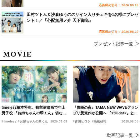
応募締め切り： 2026.08.15
田村ツトム＆沙倉ゆうののサイン入りチェキを1名様にプレゼ
ント！／『心配無用ノ介 天下御免』
応募締め切り： 2026.08.20
プレゼント記事一覧
MOVIE
timelesz橋本将生、初主演映画で年上
『冒険の夜』TAMA NEW WAVEグラン
男子役 『お姉ちゃんの翠くん』切ない
プリ受賞作が公開へ 『still dark』と同
恋の幕開けを予感
時上映決定
#timelesz
#お姉ちゃんの翠くん
2026.08.08
#古川ヒロシ
#髙橋雄祐
2026.08.06
動画記事一覧