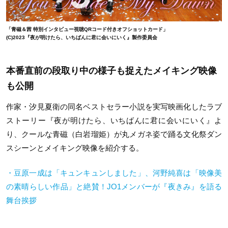
「青磁＆茜 特別インタビュー視聴QRコード付きオフショットカード」
(C)2023『夜が明けたら、いちばんに君に会いにいく』製作委員会
本番直前の段取り中の様子も捉えたメイキング映像
も公開
作家・汐見夏衛の同名ベストセラー小説を実写映画化したラブ
ストーリー『夜が明けたら、いちばんに君に会いにいく』よ
り、クールな青磁（白岩瑠姫）が丸メガネ姿で踊る文化祭ダン
スシーンとメイキング映像を紹介する。
・豆原一成は「キュンキュンしました」、河野純喜は「映像美
の素晴らしい作品」と絶賛！JO1メンバーが『夜きみ』を語る
舞台挨拶