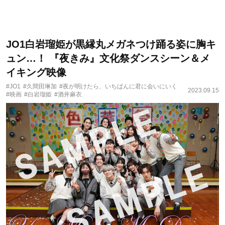
JO1白岩瑠姫が黒縁丸メガネつけ踊る姿に胸キ
ュン…！ 『夜きみ』文化祭ダンスシーン＆メ
イキング映像
#JO1
#久間田琳加
#夜が明けたら、いちばんに君に会いにいく
2023.09.15
#映画
#白岩瑠姫
#酒井麻衣