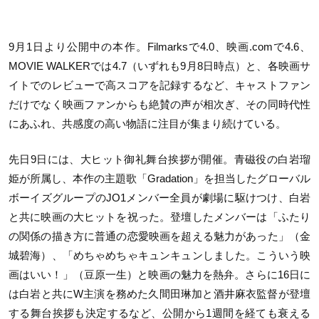
9月1日より公開中の本作。Filmarksで4.0、映画.comで4.6、
MOVIE WALKERでは4.7（いずれも9月8日時点）と、各映画サ
イトでのレビューで高スコアを記録するなど、キャストファン
だけでなく映画ファンからも絶賛の声が相次ぎ、その同時代性
にあふれ、共感度の高い物語に注目が集まり続けている。
先日9日には、大ヒット御礼舞台挨拶が開催。青磁役の白岩瑠
姫が所属し、本作の主題歌「Gradation」を担当したグローバル
ボーイズグループのJO1メンバー全員が劇場に駆けつけ、白岩
と共に映画の大ヒットを祝った。登壇したメンバーは「ふたり
の関係の描き方に普通の恋愛映画を超える魅力があった」（金
城碧海）、「めちゃめちゃキュンキュンしました。こういう映
画はいい！」（豆原一生）と映画の魅力を熱弁。さらに16日に
は白岩と共にW主演を務めた久間田琳加と酒井麻衣監督が登壇
する舞台挨拶も決定するなど、公開から1週間を経ても衰える