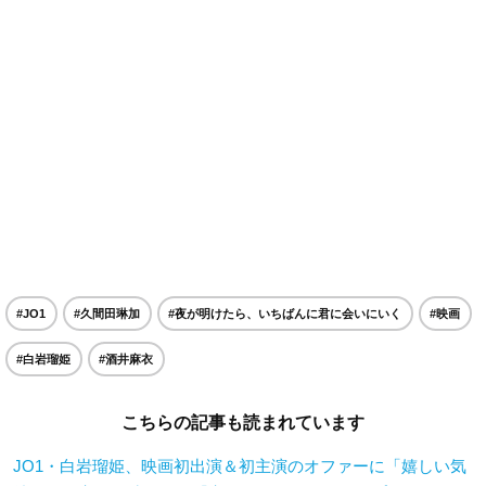
#JO1
#久間田琳加
#夜が明けたら、いちばんに君に会いにいく
#映画
#白岩瑠姫
#酒井麻衣
こちらの記事も読まれています
JO1・白岩瑠姫、映画初出演＆初主演のオファーに「嬉しい気