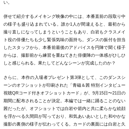
い。
併せて紹介するメイキング映像の中には、本番直前の段取り中
の様子も盛り込まれている。誰か1人が間違えると、最初から
撮り直しになってしまうということもあり、白岩もクラスメイ
ト役の俳優たちも少し緊張気味の面持ち。ダンスの振付を担当
したスタッフから、本番前最後のアドバイスを円陣で聞く様子
からは、撮影前から練習を重ねてきた俳優陣の一体感がひしひ
しと感じられる。果たしてどんなシーンが完成したのか？
さらに、本作の入場者プレゼント第3弾として、このダンスシ
ーンのオフショットが印刷された「青磁＆茜 特別インタビュー
視聴QRコード付きオフショットカード」が、9月15日〜21日の
期間に配布されることが決定。本編では一緒に踊ることのない
茜だったが、オフショットでは白岩や箭内と共に柔らかな絵顔
を浮かべる久間田が写っており、和気あいあいとした和やかな
撮影の裏側の様子が伝わってくる。カードの裏面には白岩と久