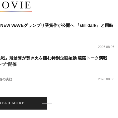
OVIE
NEW WAVEグランプリ受賞作が公開へ 『still dark』と同時
2026.08.06
決戦』飛信隊が焚き火を囲む特別企画始動 秘蔵トーク満載
ンプ”開催
 魂の決戦
2026.08.06
READ MORE