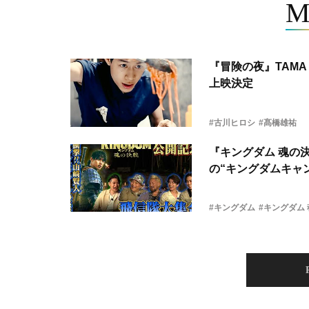
M
『冒険の夜』TAMA 
上映決定
#古川ヒロシ
#髙橋雄祐
『キングダム 魂の
の“キングダムキャ
#キングダム
#キングダム