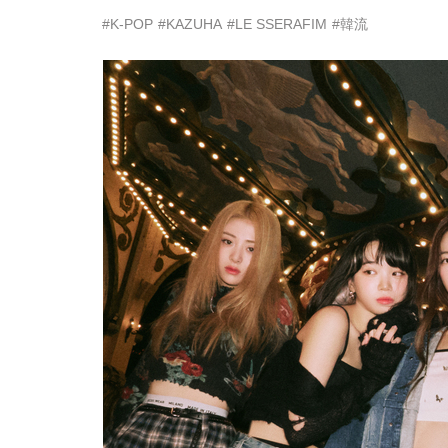
#K-POP
#KAZUHA
#LE SSERAFIM
#韓流