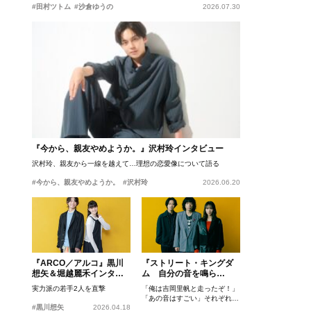
#田村ツトム
#沙倉ゆうの
2026.07.30
『今から、親友やめようか。』沢村玲インタビュー
沢村玲、親友から一線を越えて…理想の恋愛像について語る
#今から、親友やめようか。
#沢村玲
2026.06.20
『ARCO／アルコ』黒川
『ストリート・キングダ
想矢＆堀越麗禾インタビ
ム 自分の音を鳴ら
ュー
せ。』峯田和伸、若葉竜
実力派の若手2人を直撃
「俺は吉岡里帆と走ったぞ！」
也、吉岡里帆インタビュ
「あの音はすごい」それぞれの
ー
#黒川想矢
2026.04.18
忘れがたいシーンとは？