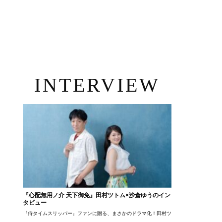
INTERVIEW
『心配無用ノ介 天下御免』田村ツトム×沙倉ゆうのイン
タビュー
『侍タイムスリッパー』ファンに贈る、まさかのドラマ化！田村ツトム×沙倉ゆうのが語