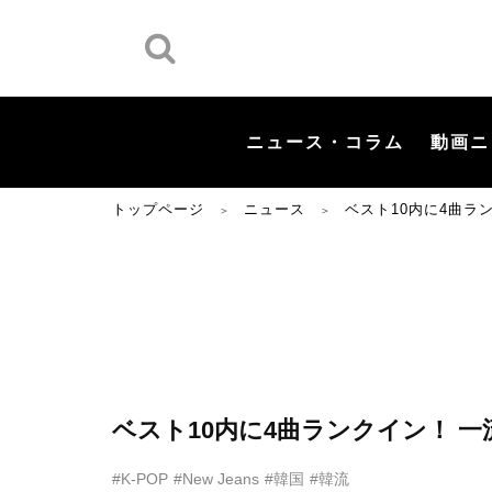
ニュース・コラム
動画ニ
トップページ
ニュース
ベスト10内に4曲ラン
＞
＞
ベスト10内に4曲ランクイン！ 一流
#K-POP
#New Jeans
#韓国
#韓流