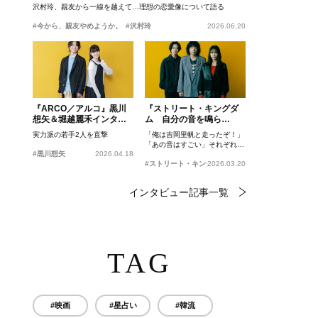
沢村玲、親友から一線を越えて…理想の恋愛像について語る
#今から、親友やめようか。
#沢村玲
2026.06.20
『ARCO／アルコ』黒川
『ストリート・キングダ
想矢＆堀越麗禾インタビ
ム 自分の音を鳴ら
ュー
せ。』峯田和伸、若葉竜
実力派の若手2人を直撃
「俺は吉岡里帆と走ったぞ！」
也、吉岡里帆インタビュ
「あの音はすごい」それぞれの
ー
#黒川想矢
2026.04.18
忘れがたいシーンとは？
#ストリート・キングダム 自分の音を鳴らせ。
2026.03.20
インタビュー記事一覧
TAG
#映画
#星占い
#韓流