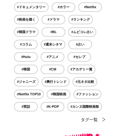
#ドキュメンタリー
#ホラー
#Netflix
#映画を聴く
#ドラマ
#ランキング
#韓国ドラマ
#BL
#ムビコレ占い
#コラム
#週末シネマ
#占い
#Hulu
#アニメ
#セレブ
#韓国
#CM
#アカデミー賞
#ジャニーズ
#興行トレンド
#元ネタ比較
#Netflix TOP10
#韓国映画
#ファッション
#実話
#K-POP
#カンヌ国際映画祭
タグ一覧