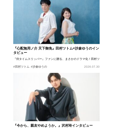
『心配無用ノ介 天下御免』田村ツトム×沙倉ゆうのイン
タビュー
『侍タイムスリッパー』ファンに贈る、まさかのドラマ化！田村ツトム×沙倉ゆうのが語
#田村ツトム
#沙倉ゆうの
2026.07.30
『今から、親友やめようか。』沢村玲インタビュー