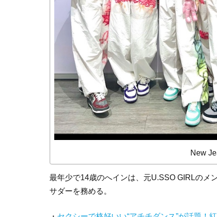
New J
最年少で14歳のへインは、元U.SSO GIR
サダーを務める。
・
セクシーで格好いい“アチチダンス”が話題！紅白