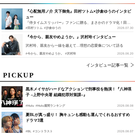
『心配無用ノ介 天下御免』田村ツトム×沙倉ゆうのインタビ
ュー
『侍タイムスリッパー』ファンに贈る、まさかのドラマ化！田村ツトム×沙倉ゆうのが語る『心配無用ノ介』撮影秘話
#田村ツトム
#沙倉ゆうの
2026.07.30
『今から、親友やめようか。』沢村玲インタビュー
沢村玲、親友から一線を越えて…理想の恋愛像について語る
#今から、親友やめようか。
#沢村玲
2026.06.20
インタビュー記事一覧
PICKUP
黒木メイサがハードなアクションで刑事役を熱演！『八神瑛
子 –上野中央署 組織犯罪対策課–』
#Hulu
#Hulu週間ランキング
2026.08.08
夏BLが真っ盛り！ 胸キュンも感動も運んでくれるおすすめ
ドラマ3選
#BL
#コントラスト
2026.08.07