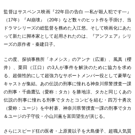
監督はサスペンス映画『22年目の告白 ―私が殺人犯です―』
（17年）『AI崩壊』（20年）など数々のヒット作を手掛け、当
ドラマシリーズの総監督を務めた入江悠。そして映画化にあた
って新たに脚本家として起用されたのは、『アンフェア』シリ
ーズの原作者・秦建日子。
この度、探偵事務所「ネメシス」のアンナ（広瀬）、風真（櫻
井）、栗田（江口）の3人が事件を解決のために協力を求め
る、超個性的にして超強力なサポートメンバー役として豪華な
キャストが集結。あの伝説の刑事に憧れる神奈川県警捜査一課
の刑事・千曲鷹弘（愛称：タカ）を勝地涼、タカと同じくあの
伝説の刑事に憧れる刑事でタカとコンビを組む・四万十勇次
（愛称：ユージ）を中村蒼、神奈川県警捜査一課の刑事でタカ
＆ユージの子守役・小山川薫を富田望生が演じる。
さらにスピード狂の医者・上原黄以子を大島優子、超職人気質