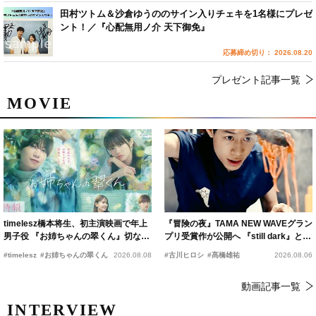
田村ツトム＆沙倉ゆうののサイン入りチェキを1名様にプレゼ
ント！／『心配無用ノ介 天下御免』
応募締め切り： 2026.08.20
プレゼント記事一覧
MOVIE
timelesz橋本将生、初主演映画で年上
『冒険の夜』TAMA NEW WAVEグラン
男子役 『お姉ちゃんの翠くん』切ない
プリ受賞作が公開へ 『still dark』と同
恋の幕開けを予感
時上映決定
#timelesz
#お姉ちゃんの翠くん
2026.08.08
#古川ヒロシ
#髙橋雄祐
2026.08.06
動画記事一覧
INTERVIEW