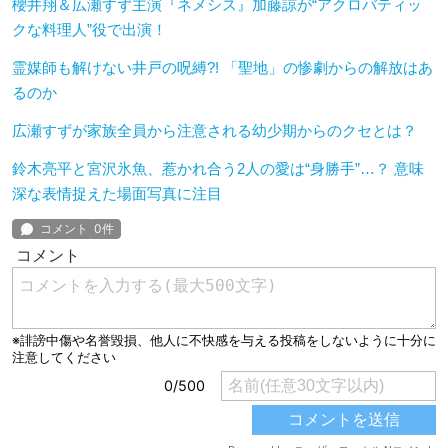
櫻井翔＆広瀬すず主演『ネメシス』加藤諒が“アクロバティッ
クな料理人”役で出演！
霊媒師も解けない井戸の呪縛?! 「聖地」の惨劇からの解放はあ
るのか
広瀬すずが家族全員から注意される幼少期からのクセとは？
鈴木亮平と宮沢氷魚、惹かれ合う2人の愛は“身勝手”…？ 意味
深な表情捉えた場面写真に注目