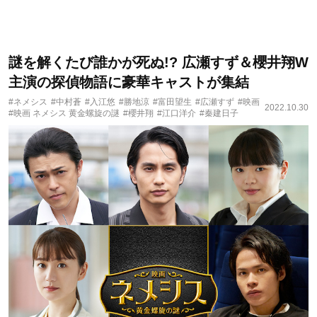
謎を解くたび誰かが死ぬ!? 広瀬すず＆櫻井翔W
主演の探偵物語に豪華キャストが集結
#ネメシス
#中村蒼
#入江悠
#勝地涼
#富田望生
#広瀬すず
#映画
2022.10.30
#映画 ネメシス 黄金螺旋の謎
#櫻井翔
#江口洋介
#秦建日子