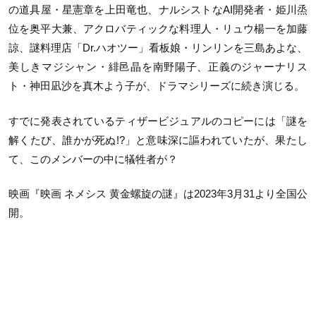
の道具屋・星憲章を上田竜也、ナルシストなAI開発者・姫川烝
位を奥平大兼、アクロバティックな料理人・リュウ楊一を加藤
諒、謎料理店「Dr.ハオツー」看板娘・リンリンを三島あよな、
美しきマジシャン・緋邑晶を南野陽子、正義のジャーナリス
ト・神田凪沙を真木よう子が、ドラマシリーズに続き演じる。
すでに発表されているティザービジュアルのコピーには「謎を
解くたび、誰かが死ぬ!?」と意味深に謳われていたが、果たし
て、このメンバーの中に犠牲者が？
映画『映画 ネメシス 黄金螺旋の謎』は2023年3月31より全国公
開。