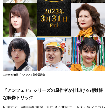
(C)©2023映画「ネメシス」製作委員会
『アンフェア』シリーズの原作者が仕掛ける超難解
な映像トリック
広瀬すず、櫻井翔W主演、江口洋介共演による大人気ドラマシ