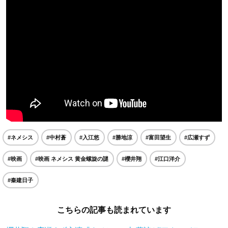
#ネメシス
#中村蒼
#入江悠
#勝地涼
#富田望生
#広瀬すず
#映画
#映画 ネメシス 黄金螺旋の謎
#櫻井翔
#江口洋介
#秦建日子
こちらの記事も読まれています