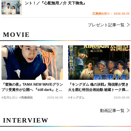
ント！／『心配無用ノ介 天下御免』
応募締め切り： 2026.08.20
プレゼント記事一覧
MOVIE
『冒険の夜』TAMA NEW WAVEグラン
『キングダム 魂の決戦』飛信隊が焚き
プリ受賞作が公開へ 『still dark』と同
火を囲む特別企画始動 秘蔵トーク満載
時上映決定
の“キングダムキャンプ”開催
#古川ヒロシ
#髙橋雄祐
2026.08.06
#キングダム
2026.08.06
動画記事一覧
INTERVIEW