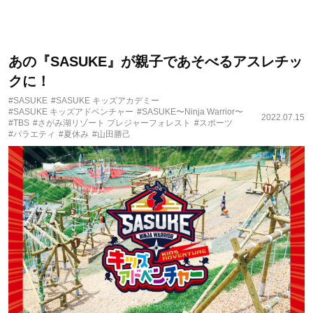
あの『SASUKE』が親子であそべるアスレチッ
クに！
#SASUKE
#SASUKE キッズアカデミー
#SASUKE キッズアドベンチャー
#SASUKE〜Ninja Warrior〜
2022.07.15
#TBS
#さがみ湖リゾート プレジャーフォレスト
#スポーツ
#バラエティ
#夏休み
#山田勝己