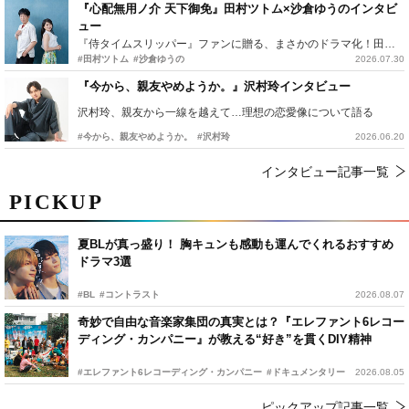
『心配無用ノ介 天下御免』田村ツトム×沙倉ゆうのインタビ
ュー
『侍タイムスリッパー』ファンに贈る、まさかのドラマ化！田村ツトム×沙倉ゆうのが語る『心配無用ノ介』撮影秘話
#田村ツトム
#沙倉ゆうの
2026.07.30
『今から、親友やめようか。』沢村玲インタビュー
沢村玲、親友から一線を越えて…理想の恋愛像について語る
#今から、親友やめようか。
#沢村玲
2026.06.20
インタビュー記事一覧
PICKUP
夏BLが真っ盛り！ 胸キュンも感動も運んでくれるおすすめ
ドラマ3選
#BL
#コントラスト
2026.08.07
奇妙で自由な音楽家集団の真実とは？『エレファント6レコー
ディング・カンパニー』が教える“好き”を貫くDIY精神
#エレファント6レコーディング・カンパニー
#ドキュメンタリー
2026.08.05
ピックアップ記事一覧