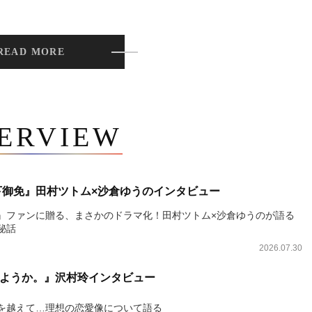
READ MORE
TERVIEW
下御免』田村ツトム×沙倉ゆうのインタビュー
』ファンに贈る、まさかのドラマ化！田村ツトム×沙倉ゆうのが語る
秘話
2026.07.30
ようか。』沢村玲インタビュー
を越えて…理想の恋愛像について語る