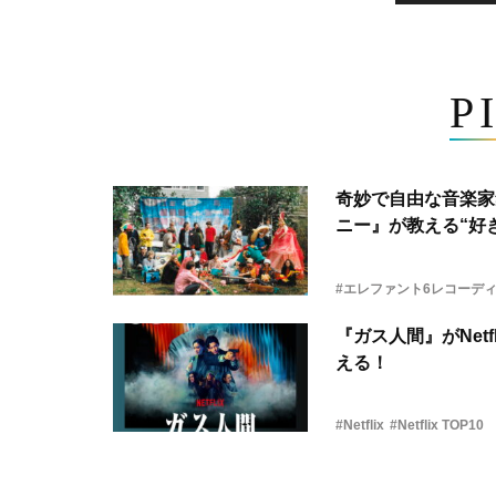
P
奇妙で自由な音楽家
ニー』が教える“好き
#エレファント6レコーデ
『ガス人間』がNetf
える！
#Netflix
#Netflix TOP10