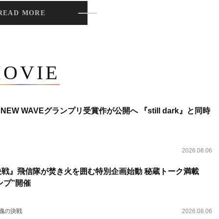
READ MORE
OVIE
NEW WAVEグランプリ受賞作が公開へ 『still dark』と同時
2026.08.06
決戦』飛信隊が焚き火を囲む特別企画始動 秘蔵トーク満載
ンプ”開催
 魂の決戦
2026.08.06