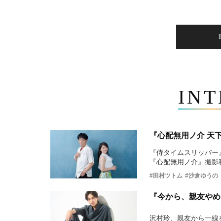
IN
『心配無用ノ介 天
『侍タイムスリッパー
『心配無用ノ介』撮影
#田村ツトム
#沙倉ゆうの
『今から、親友やめ
沢村玲、親友から一線