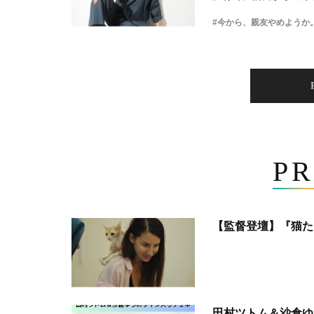
#今から、親友やめようか
PR
【監督登壇】『猫た
田村ツトム＆沙倉ゆ