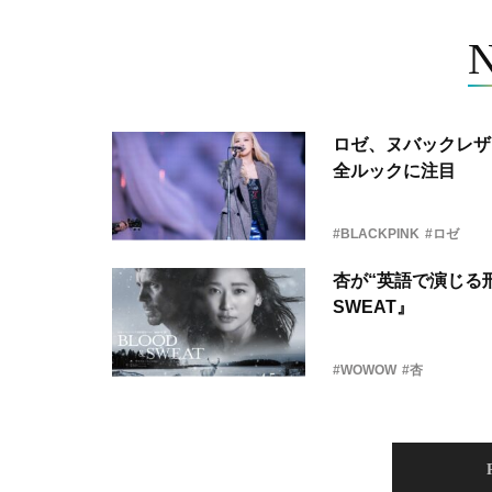
ロゼ、ヌバックレザー
全ルックに注目
#BLACKPINK
#ロゼ
杏が“英語で演じる刑
SWEAT』
#WOWOW
#杏