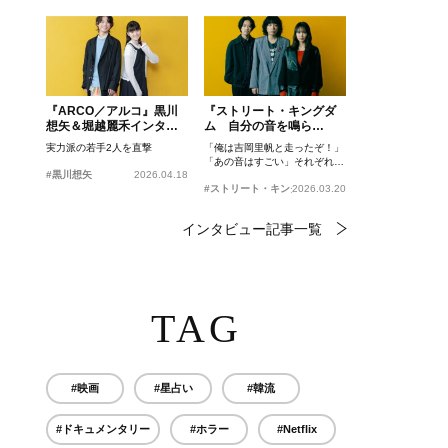
『ARCO／アルコ』黒川
『ストリート・キングダ
想矢＆堀越麗禾インタビ
ム 自分の音を鳴ら
ュー
せ。』峯田和伸、若葉竜
実力派の若手2人を直撃
「俺は吉岡里帆と走ったぞ！」
也、吉岡里帆インタビュ
「あの音はすごい」それぞれの
ー
#黒川想矢
2026.04.18
忘れがたいシーンとは？
#ストリート・キングダム 自分の音を鳴らせ。
2026.03.20
インタビュー記事一覧
TAG
#映画
#星占い
#韓流
#ドキュメンタリー
#ホラー
#Netflix