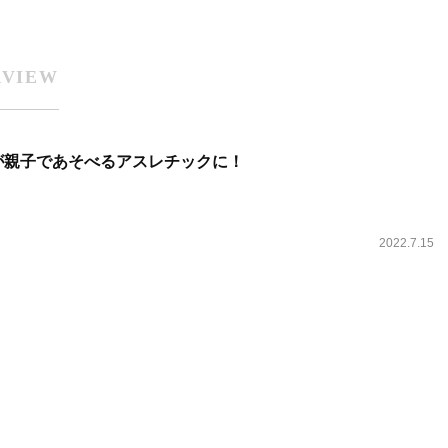
RVIEW
』が親子であそべるアスレチックに！
2022.7.15