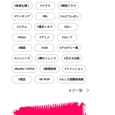
#映画を聴く
#ドラマ
#韓国ドラマ
#ランキング
#BL
#ムビコレ占い
#コラム
#週末シネマ
#占い
#Hulu
#アニメ
#セレブ
#韓国
#CM
#アカデミー賞
#ジャニーズ
#興行トレンド
#元ネタ比較
#Netflix TOP10
#韓国映画
#ファッション
#実話
#K-POP
#カンヌ国際映画祭
タグ一覧