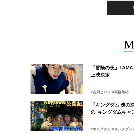
M
『冒険の夜』TAMA 
上映決定
#古川ヒロシ
#髙橋雄祐
『キングダム 魂の
の“キングダムキャ
#キングダム
#キングダム