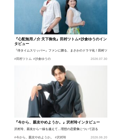
『心配無用ノ介 天下御免』田村ツトム×沙倉ゆうのイン
タビュー
『侍タイムスリッパー』ファンに贈る、まさかのドラマ化！田村ツトム×沙倉ゆうのが語
#田村ツトム
#沙倉ゆうの
2026.07.30
『今から、親友やめようか。』沢村玲インタビュー
沢村玲、親友から一線を越えて…理想の恋愛像について語る
#今から、親友やめようか。
#沢村玲
2026.06.20