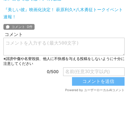
『美しい彼』映画化決定！ 萩原利久×八木勇征トークイベント
速報！