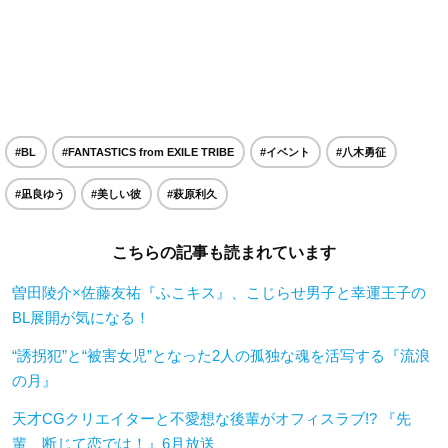
#BL
#FANTASTICS from EXILE TRIBE
#イベント
#八木勇征
#凪良ゆう
#美しい彼
#萩原利久
こちらの記事も読まれています
曽田陵介×佐藤友祐『ふこキス』、こじらせ男子と幸運王子の
BL展開が気になる！
“誘拐犯”と“被害女児”となった2人の孤独な魂を活写する『流浪
の月』
天才CGクリエイターと不愛想な後輩がオフィスラブ!? 『先
輩、断じて恋では！』6月放送