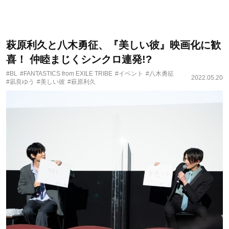
萩原利久と八木勇征、『美しい彼』映画化に歓
喜！ 仲睦まじくシンクロ連発!?
#BL
#FANTASTICS from EXILE TRIBE
#イベント
#八木勇征
2022.05.20
#凪良ゆう
#美しい彼
#萩原利久