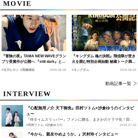
MOVIE
『冒険の夜』TAMA NEW WAVEグラン
『キングダム 魂の決戦』飛信隊が焚き
プリ受賞作が公開へ 『still dark』と同
火を囲む特別企画始動 秘蔵トーク満載
時上映決定
の“キングダムキャンプ”開催
#古川ヒロシ
#髙橋雄祐
2026.08.06
#キングダム
2026.08.06
動画記事一覧
INTERVIEW
『心配無用ノ介 天下御免』田村ツトム×沙倉ゆうのインタビ
ュー
『侍タイムスリッパー』ファンに贈る、まさかのドラマ化！田村ツトム×沙倉ゆうのが語る『心配無用ノ介』撮影秘話
#田村ツトム
#沙倉ゆうの
2026.07.30
『今から、親友やめようか。』沢村玲インタビュー