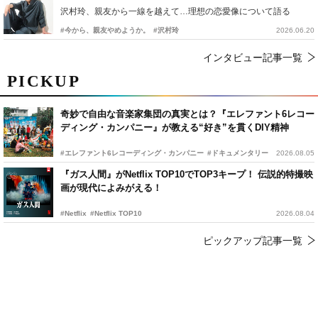
沢村玲、親友から一線を越えて…理想の恋愛像について語る
#今から、親友やめようか。
#沢村玲
2026.06.20
インタビュー記事一覧
PICKUP
奇妙で自由な音楽家集団の真実とは？『エレファント6レコー
ディング・カンパニー』が教える“好き”を貫くDIY精神
#エレファント6レコーディング・カンパニー
#ドキュメンタリー
2026.08.05
『ガス人間』がNetflix TOP10でTOP3キープ！ 伝説的特撮映
画が現代によみがえる！
#Netflix
#Netflix TOP10
2026.08.04
ピックアップ記事一覧