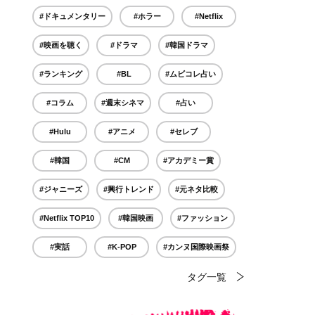
#ドキュメンタリー
#ホラー
#Netflix
#映画を聴く
#ドラマ
#韓国ドラマ
#ランキング
#BL
#ムビコレ占い
#コラム
#週末シネマ
#占い
#Hulu
#アニメ
#セレブ
#韓国
#CM
#アカデミー賞
#ジャニーズ
#興行トレンド
#元ネタ比較
#Netflix TOP10
#韓国映画
#ファッション
#実話
#K-POP
#カンヌ国際映画祭
タグ一覧