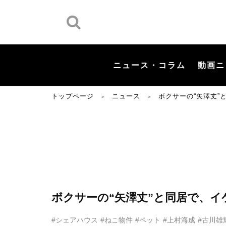
ニュース・コラム
動画ニ
トップページ
ニュース
ボクサーの“矢澤丈
＞
＞
ボクサーの“矢澤丈”と同居で、
#シェアハウス
#ねこ物件
#ペット
#上村海成
#古川雄