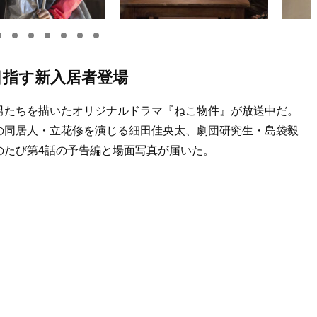
目指す新入居者登場
男たちを描いたオリジナルドラマ『ねこ物件』が放送中だ。
の同居人・立花修を演じる細田佳央太、劇団研究生・島袋毅
のたび第4話の予告編と場面写真が届いた。