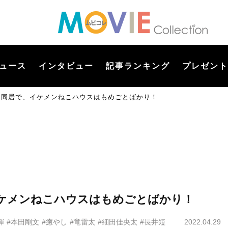
ュース
インタビュー
記事ランキング
プレゼント
”と同居で、イケメンねこハウスはもめごとばかり！
イケメンねこハウスはもめごとばかり！
輝
#本田剛文
#癒やし
#竜雷太
#細田佳央太
#長井短
2022.04.29