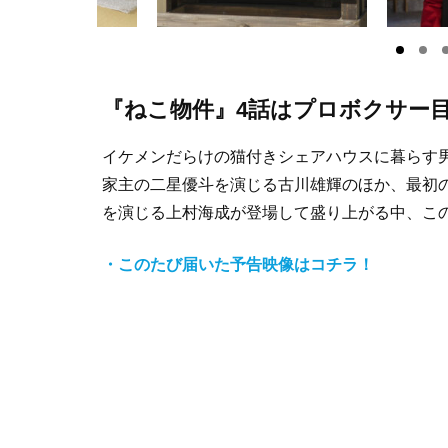
『ねこ物件』4話はプロボクサー
イケメンだらけの猫付きシェアハウスに暮らす
家主の二星優斗を演じる古川雄輝のほか、最初
を演じる上村海成が登場して盛り上がる中、こ
・このたび届いた予告映像はコチラ！