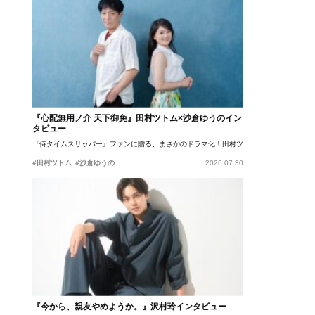
『心配無用ノ介 天下御免』田村ツトム×沙倉ゆうのイン
タビュー
『侍タイムスリッパー』ファンに贈る、まさかのドラマ化！田村ツトム×沙倉ゆうのが語
#田村ツトム
#沙倉ゆうの
2026.07.30
『今から、親友やめようか。』沢村玲インタビュー