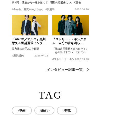
沢村玲、親友から一線を越えて…理想の恋愛像について語る
#今から、親友やめようか。
#沢村玲
2026.06.20
『ARCO／アルコ』黒川
『ストリート・キングダ
想矢＆堀越麗禾インタビ
ム 自分の音を鳴ら
ュー
せ。』峯田和伸、若葉竜
実力派の若手2人を直撃
「俺は吉岡里帆と走ったぞ！」
也、吉岡里帆インタビュ
「あの音はすごい」それぞれの
ー
#黒川想矢
2026.04.18
忘れがたいシーンとは？
#ストリート・キングダム 自分の音を鳴らせ。
2026.03.20
インタビュー記事一覧
TAG
#映画
#星占い
#韓流