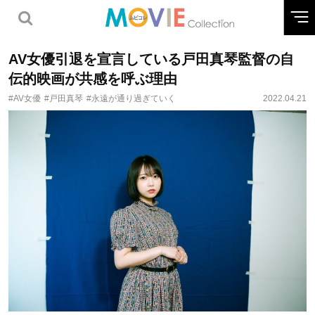
AV女優引退を宣言している戸田真琴監督の自
伝的映画が共感を呼ぶ理由
#AV女優
#戸田真琴
#永遠が通り過ぎていく
2022.04.21