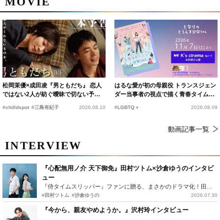
MOVIE
松岡茉優×成田凌『男ともだち』 恋人
はるな愛が初の母親役 トランスジェン
ではない2人が紡ぐ曖昧で切ない予告
ダー当事者の視点で描く青春タイムス
編解禁
リップコメディ
#chilldspot
#三島有紀子
2026.08.10
#LGBTQ＋
2026.08.09
動画記事一覧
INTERVIEW
『心配無用ノ介 天下御免』田村ツトム×沙倉ゆうのインタビ
ュー
『侍タイムスリッパー』ファンに贈る、まさかのドラマ化！田村ツトム×沙倉ゆうのが語る『心配無用ノ介』撮影秘話
#田村ツトム
#沙倉ゆうの
2026.07.30
『今から、親友やめようか。』沢村玲インタビュー