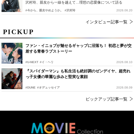
沢村玲、親友から一線を越えて…理想の恋愛像について語る
#今から、親友やめようか。
#沢村玲
2026.06.20
インタビュー記事一覧
PICKUP
ファン・イニョプが魅せるギャップに沼落ち！ 初恋と夢が交
差する青春ラブストーリー
#U-NEXT
#イ・ヘリ
2026.08.10
『スパイダーマン』も私生活も絶好調のゼンデイヤ、超売れ
っ子女優の華麗な歩みと堅実な素顔
#DUNE
#オデュッセイア
2026.08.09
ピックアップ記事一覧