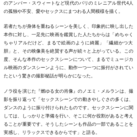
のアンバー・スウィートなど現代のパリのミレニアル世代4人
の孤独や不安、愛やセックスにまつわる人間模様を描く。
若者たちが身体を重ねるシーンを美しく、印象的に映し出した
本作に対し、一足先に映画を鑑賞した人たちからは「めちゃく
ちゃリアルだけど、まるで絵画のように綺麗」「繊細かつ大
胆」と、その映像美を絶賛する声が続々と上がっている。この
度、そんな本作のセックスシーンについて、まるでミュージカ
ル映画のダンスシーンように、動作一つ一つに振付がされてい
たという驚きの撮影秘話が明らかになった。
ノラ役を演じた『燃ゆる女の肖像』のノエミ・メルランは、撮
影を振り返って「セックスシーンでの動きやしぐさの多くは、
ダンスのように振り付けられたものです。セックスシーンに関
しては、しっかりと準備を行い、そこに何か役割があると考え
ることが重要です。そうしたシーンも作品の一部であることを
実感し、リラックスできるからです」と語る。