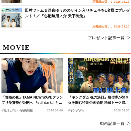
応募締め切り： 2026.08.15
田村ツトム＆沙倉ゆうののサイン入りチェキを1名様にプレゼ
ント！／『心配無用ノ介 天下御免』
応募締め切り： 2026.08.20
プレゼント記事一覧
MOVIE
『冒険の夜』TAMA NEW WAVEグラン
『キングダム 魂の決戦』飛信隊が焚き
プリ受賞作が公開へ 『still dark』と同
火を囲む特別企画始動 秘蔵トーク満載
時上映決定
の“キングダムキャンプ”開催
#古川ヒロシ
#髙橋雄祐
2026.08.06
#キングダム
2026.08.06
動画記事一覧