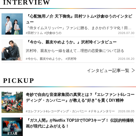
INTERVIEW
『心配無用ノ介 天下御免』田村ツトム×沙倉ゆうのインタビ
ュー
『侍タイムスリッパー』ファンに贈る、まさかのドラマ化！田村ツトム×沙倉ゆうのが語る『心配無用ノ介』撮影秘話
#田村ツトム
#沙倉ゆうの
2026.07.30
『今から、親友やめようか。』沢村玲インタビュー
沢村玲、親友から一線を越えて…理想の恋愛像について語る
#今から、親友やめようか。
#沢村玲
2026.06.20
インタビュー記事一覧
PICKUP
奇妙で自由な音楽家集団の真実とは？『エレファント6レコー
ディング・カンパニー』が教える“好き”を貫くDIY精神
#エレファント6レコーディング・カンパニー
#ドキュメンタリー
2026.08.05
『ガス人間』がNetflix TOP10でTOP3キープ！ 伝説的特撮映
画が現代によみがえる！